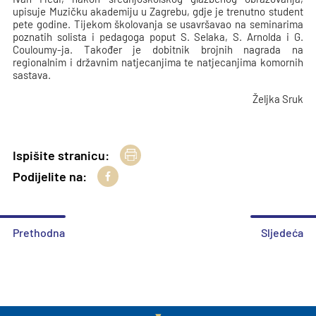
upisuje Muzičku akademiju u Zagrebu, gdje je trenutno student
pete godine. Tijekom školovanja se usavršavao na seminarima
poznatih solista i pedagoga poput S. Selaka, S. Arnolda i G.
Couloumy-ja. Također je dobitnik brojnih nagrada na
regionalnim i državnim natjecanjima te natjecanjima komornih
sastava.
Željka Sruk
Ispišite stranicu:
Podijelite na:
Prethodna
Sljedeća