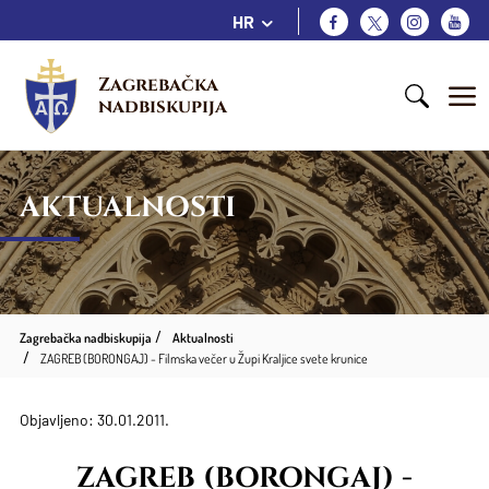
HR
Zagrebačka 
nadbiskupija
AKTUALNOSTI
Zagrebačka nadbiskupija
Aktualnosti
ZAGREB (BORONGAJ) - Filmska večer u Župi Kraljice svete krunice
Objavljeno: 30.01.2011.
ZAGREB (BORONGAJ) -