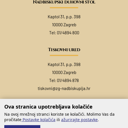
Nadbiskupski duhovni stol
Kaptol 31, p.p. 398
10000 Zagreb
Tel:
01/4894 800
Tiskovni ured
Kaptol 31, p.p. 398
10000 Zagreb
Tel:
01/4894 878
tiskovni@zg-nadbiskupija.hr
Ova stranica upotrebljava kolačiće
Na ovoj mrežnoj stranci koriste se kolačići. Molimo Vas da
pročitate
Postavke kolačića
ili
ažurirajte postavke
.