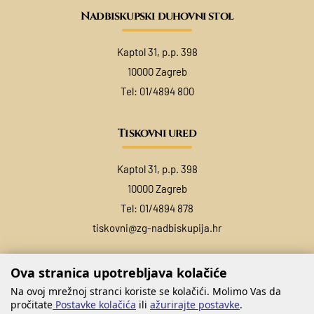
Nadbiskupski duhovni stol
Kaptol 31, p.p. 398
10000 Zagreb
Tel:
01/4894 800
Tiskovni ured
Kaptol 31, p.p. 398
10000 Zagreb
Tel:
01/4894 878
tiskovni@zg-nadbiskupija.hr
Ova stranica upotrebljava kolačiće
Na ovoj mrežnoj stranci koriste se kolačići. Molimo Vas da
pročitate
Postavke kolačića
ili
ažurirajte postavke
.