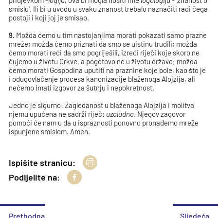
pridjevkom -
logija
, ova bi mogla nositi ime
logologija
- 'znanost o
smislu'. Ili bi u uvodu u svaku znanost trebalo naznačiti radi čega
postoji i koji joj je smisao.
9.
Možda ćemo u tim nastojanjima morati pokazati samo prazne
mreže; možda ćemo priznati da smo se uistinu trudili; možda
ćemo morati reći da smo pogriješili, izreći riječi koje skoro ne
čujemo u životu Crkve, a pogotovo ne u životu države; možda
ćemo morati Gospodina uputiti na praznine koje bole, kao što je
i odugovlačenje procesa kanonizacije blaženoga Alojzija, ali
nećemo imati izgovor za šutnju i nepokretnost.
Jedno je sigurno: Zagledanost u blaženoga Alojzija i molitva
njemu upućena ne sadrži riječ:
uzaludno
. Njegov zagovor
pomoći će nam u da u ispraznosti ponovno pronađemo mreže
ispunjene smislom. Amen.
Ispišite stranicu:
Podijelite na:
Prethodna
Sljedeća