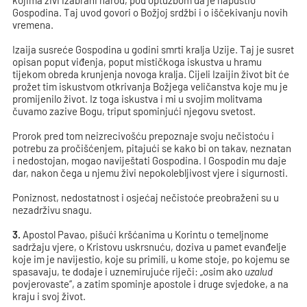
kojima živi izabrani narod, pod optužbom da je napustio
Gospodina. Taj uvod govori o Božjoj srdžbi i o iščekivanju novih
vremena.
Izaija susreće Gospodina u godini smrti kralja Uzije. Taj je susret
opisan poput viđenja, poput mističkoga iskustva u hramu
tijekom obreda krunjenja novoga kralja. Cijeli Izaijin život bit će
prožet tim iskustvom otkrivanja Božjega veličanstva koje mu je
promijenilo život. Iz toga iskustva i mi u svojim molitvama
čuvamo zazive Bogu, triput spominjući njegovu svetost.
Prorok pred tom neizrecivošću prepoznaje svoju nečistoću i
potrebu za pročišćenjem, pitajući se kako bi on takav, neznatan
i nedostojan, mogao naviještati Gospodina. I Gospodin mu daje
dar, nakon čega u njemu živi nepokolebljivost vjere i sigurnosti.
Poniznost, nedostatnost i osjećaj nečistoće preobraženi su u
nezadrživu snagu.
3.
Apostol Pavao, pišući kršćanima u Korintu o temeljnome
sadržaju vjere, o Kristovu uskrsnuću, doziva u pamet evanđelje
koje im je navijestio, koje su primili, u kome stoje, po kojemu se
spasavaju, te dodaje i uznemirujuće riječi: „osim ako
uzalud
povjerovaste“, a zatim spominje apostole i druge svjedoke, a na
kraju i svoj život.