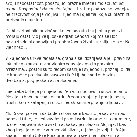
svoju nedostatnost, pokazujući prazne mreže i moleći:
Idi od
mene, Gospodine! Nisam dostojan…
I zatim plodove pouzdanja,
neizrecivost koja je vidljiva u riječima i djelima, koja su prazninu
pretvorila u puninu.
Da bi svetost bila privlačna, kakva ona uistinu jest, u podlozi
moraju ostati vidljive ljudske ograničenosti kojima se Bog
poslužio da bi obnavljao i preobražavao živote u zbilju koja odiše
vječnošću.
7.
Zajednica Crkve rađala se, granala se, dozrijevala je upravo na
iskustvima susreta s prividnim neuspjesima i s praznim
mrežama. Apostoli su to redom kasnije i svjedočili, priznajući da
je konačno prevladala Isusova riječ i ljubav nad njihovim
dvojbama, pogrješkama, zabludama.
I ne treba boljega primjera od Petra: u ribolovu, u ispovijedanju
Mesije, u hodu po vodi, na brdu Preobraženja, pri pranju nogu, u
trostrukome zatajenju i u poslijeuskrsnome pitanju o ljubavi.
Mi, Crkva, pozvani da budemo savršeni kao što je savršen naš
nebeski Otac, to jest savršeni po milosrđu, imamo za to primjere,
uzore i zagovornike u svetima, kakav je i blaženi Alojzije. I baš
zbog toga jer nam je vremenski blizak, utješno je vidjeti Božju
snagu i ljepotu Crkve koja progovara u svetima i blaženima.