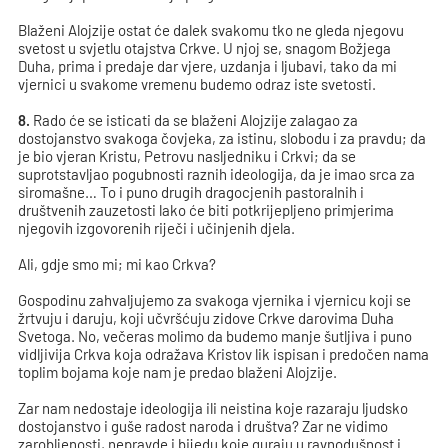
Blaženi Alojzije ostat će dalek svakomu tko ne gleda njegovu
svetost u svjetlu otajstva Crkve. U njoj se, snagom Božjega
Duha, prima i predaje dar vjere, uzdanja i ljubavi, tako da mi
vjernici u svakome vremenu budemo odraz iste svetosti.
8.
Rado će se isticati da se blaženi Alojzije zalagao za
dostojanstvo svakoga čovjeka, za istinu, slobodu i za pravdu; da
je bio vjeran Kristu, Petrovu nasljedniku i Crkvi; da se
suprotstavljao pogubnosti raznih ideologija, da je imao srca za
siromašne… To i puno drugih dragocjenih pastoralnih i
društvenih zauzetosti lako će biti potkrijepljeno primjerima
njegovih izgovorenih riječi i učinjenih djela.
Ali, gdje smo mi; mi kao Crkva?
Gospodinu zahvaljujemo za svakoga vjernika i vjernicu koji se
žrtvuju i daruju, koji učvršćuju zidove Crkve darovima Duha
Svetoga. No, večeras molimo da budemo manje šutljiva i puno
vidljivija Crkva koja odražava Kristov lik ispisan i predočen nama
toplim bojama koje nam je predao blaženi Alojzije.
Zar nam nedostaje ideologija ili neistina koje razaraju ljudsko
dostojanstvo i guše radost naroda i društva? Zar ne vidimo
zarobljenosti, nepravde i bijedu koje guraju u ravnodušnost i