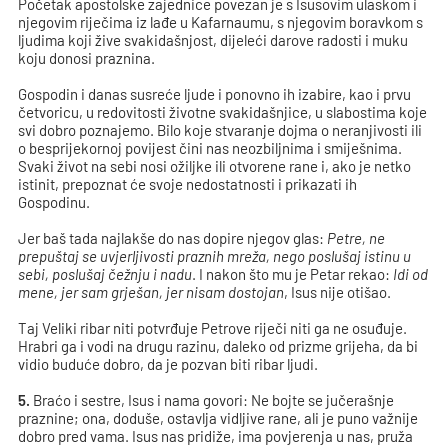
Početak apostolske zajednice povezan je s Isusovim ulaskom i
njegovim riječima iz lađe u Kafarnaumu, s njegovim boravkom s
ljudima koji žive svakidašnjost, dijeleći darove radosti i muku
koju donosi praznina.
Gospodin i danas susreće ljude i ponovno ih izabire, kao i prvu
četvoricu, u redovitosti životne svakidašnjice, u slabostima koje
svi dobro poznajemo. Bilo koje stvaranje dojma o neranjivosti ili
o besprijekornoj povijest čini nas neozbiljnima i smiješnima.
Svaki život na sebi nosi ožiljke ili otvorene rane i, ako je netko
istinit, prepoznat će svoje nedostatnosti i prikazati ih
Gospodinu.
Jer baš tada najlakše do nas dopire njegov glas:
Petre, ne
prepuštaj se uvjerljivosti praznih mreža, nego poslušaj istinu u
sebi, poslušaj čežnju i nadu
. I nakon što mu je Petar rekao:
Idi od
mene, jer sam grješan, jer nisam dostojan
, Isus nije otišao.
Taj Veliki ribar niti potvrđuje Petrove riječi niti ga ne osuđuje.
Hrabri ga i vodi na drugu razinu, daleko od prizme grijeha, da bi
vidio buduće dobro, da je pozvan biti ribar ljudi.
5.
Braćo i sestre, Isus i nama govori: Ne bojte se jučerašnje
praznine; ona, doduše, ostavlja vidljive rane, ali je puno važnije
dobro pred vama. Isus nas pridiže, ima povjerenja u nas, pruža