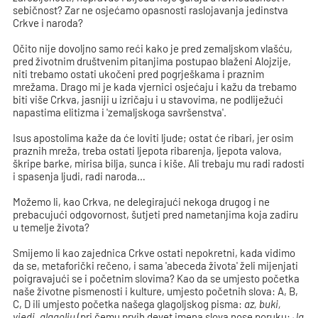
sebičnost? Zar ne osjećamo opasnosti raslojavanja jedinstva
Crkve i naroda?
Očito nije dovoljno samo reći kako je pred zemaljskom vlašću,
pred životnim društvenim pitanjima postupao blaženi Alojzije,
niti trebamo ostati ukočeni pred pogrješkama i praznim
mrežama. Drago mi je kada vjernici osjećaju i kažu da trebamo
biti više Crkva, jasniji u izričaju i u stavovima, ne podliježući
napastima elitizma i 'zemaljskoga savršenstva'.
Isus apostolima kaže da će loviti ljude; ostat će ribari, jer osim
praznih mreža, treba ostati ljepota ribarenja, ljepota valova,
škripe barke, mirisa bilja, sunca i kiše. Ali trebaju mu radi radosti
i spasenja ljudi, radi naroda…
Možemo li, kao Crkva, ne delegirajući nekoga drugog i ne
prebacujući odgovornost, šutjeti pred nametanjima koja zadiru
u temelje života?
Smijemo li kao zajednica Crkve ostati nepokretni, kada vidimo
da se, metaforički rečeno, i sama 'abeceda života' želi mijenjati
poigravajući se i početnim slovima? Kao da se umjesto početka
naše životne pismenosti i kulture, umjesto početnih slova: A, B,
C, D ili umjesto početka našega glagoljskog pisma:
az, buki,
vjedi, glagolju
(pri čemu prvih devet imena slova nose poruku:
Ja