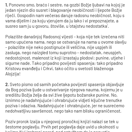
1.
Ponovno smo, braćo i sestre, na gozbi Božje ljubavi na kojoj je
jedan njezin dio susret i blagovanje neobičnosti i ljepote Božje
riječi. Gospodin nam večeras daruje radosnu neobičnost, koju s
vama dijelim i za koju vjerujem da ju lako i vi prepoznajete, a
susreo sam ju u govoru, štoviše, u 'otajstvu nedostatka'.
Polazište današnjoj Radosnoj vijesti - koja nije tek izrečena niti
samo upućena nama, nego se ostvaruje na nama u ovome slavlju
- polazište nije neko postignuće ili veličina, nije uspjeh ili
zasluga, nego naizgled tomu suprotno - nedostatak, neuspjeh,
nedostojnost, malenost iz koji izrastaju plodovi: punine, utjehe i
sigurne nade. Tako pripadno povijesti spasenja; tako pripadno
Kristovu evanđelju i Crkvi, tako očito u svetosti blaženoga
Alojzija!
2.
Sveto pismo od samih početaka povijesti spasenja objavljuje
da Bog poziva ljude u ostvarivanje njegova nauma, kojemu je u
središtu Božja želja da svi žive ljepotu božanske punine. No,
iznimno je nadahnjujuće i ohrabrujuće vidjeti ključne trenutke
poziva i odaziva. Nadahnjujuće i ohrabrujuće, jer ne susrećemo
nedohvatljivu savršenost, nego tako nam blisku ograničenost.
Poziv prorok Izaija u njegovoj proročkoj knjizi nalazi se tek u
šestome poglavlju. Prvih pet poglavlja daje uvid u okolnosti u