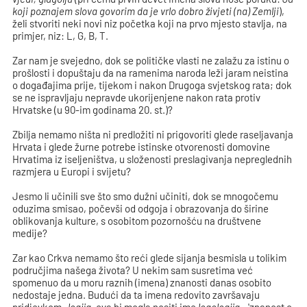
koji poznajem slova govorim da je vrlo dobro živjeti (na) Zemlji
),
želi stvoriti neki novi niz početka koji na prvo mjesto stavlja, na
primjer, niz: L, G, B, T.
Zar nam je svejedno, dok se političke vlasti ne zalažu za istinu o
prošlosti i dopuštaju da na ramenima naroda leži jaram neistina
o događajima prije, tijekom i nakon Drugoga svjetskog rata; dok
se ne ispravljaju nepravde ukorijenjene nakon rata protiv
Hrvatske (u 90-im godinama 20. st.)?
Zbilja nemamo ništa ni predložiti ni prigovoriti glede raseljavanja
Hrvata i glede žurne potrebe istinske otvorenosti domovine
Hrvatima iz iseljeništva, u složenosti preslagivanja nepreglednih
razmjera u Europi i svijetu?
Jesmo li učinili sve što smo dužni učiniti, dok se mnogočemu
oduzima smisao, počevši od odgoja i obrazovanja do širine
oblikovanja kulture, s osobitom pozornošću na društvene
medije?
Zar kao Crkva nemamo što reći glede sijanja besmisla u tolikim
područjima našega života? U nekim sam susretima već
spomenuo da u moru raznih (imena) znanosti danas osobito
nedostaje jedna. Budući da ta imena redovito završavaju