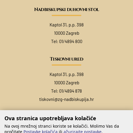
Nadbiskupski duhovni stol
Kaptol 31, p.p. 398
10000 Zagreb
Tel:
01/4894 800
Tiskovni ured
Kaptol 31, p.p. 398
10000 Zagreb
Tel:
01/4894 878
tiskovni@zg-nadbiskupija.hr
Ova stranica upotrebljava kolačiće
Na ovoj mrežnoj stranci koriste se kolačići. Molimo Vas da
pročitate
Postavke kolačića
ili
ažurirajte postavke
.