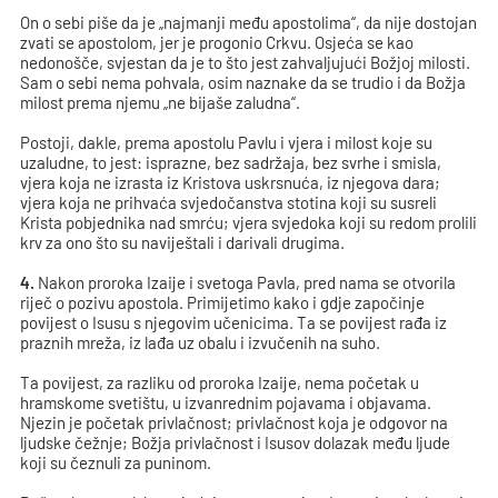
On o sebi piše da je „najmanji među apostolima“, da nije dostojan
zvati se apostolom, jer je progonio Crkvu. Osjeća se kao
nedonošče, svjestan da je to što jest zahvaljujući Božjoj milosti.
Sam o sebi nema pohvala, osim naznake da se trudio i da Božja
milost prema njemu „ne bijaše zaludna“.
Postoji, dakle, prema apostolu Pavlu i vjera i milost koje su
uzaludne, to jest: isprazne, bez sadržaja, bez svrhe i smisla,
vjera koja ne izrasta iz Kristova uskrsnuća, iz njegova dara;
vjera koja ne prihvaća svjedočanstva stotina koji su susreli
Krista pobjednika nad smrću; vjera svjedoka koji su redom prolili
krv za ono što su naviještali i darivali drugima.
4.
Nakon proroka Izaije i svetoga Pavla, pred nama se otvorila
riječ o pozivu apostola. Primijetimo kako i gdje započinje
povijest o Isusu s njegovim učenicima. Ta se povijest rađa iz
praznih mreža, iz lađa uz obalu i izvučenih na suho.
Ta povijest, za razliku od proroka Izaije, nema početak u
hramskome svetištu, u izvanrednim pojavama i objavama.
Njezin je početak privlačnost; privlačnost koja je odgovor na
ljudske čežnje; Božja privlačnost i Isusov dolazak među ljude
koji su čeznuli za puninom.