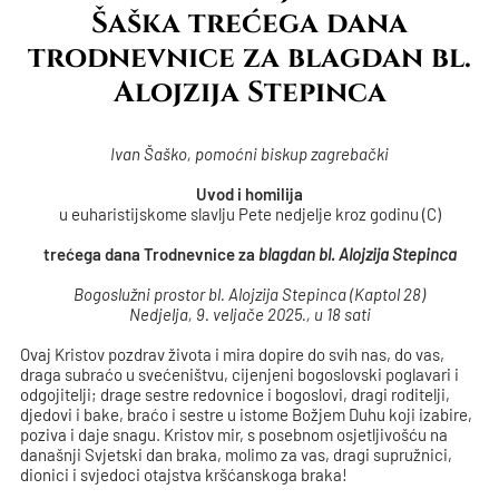
Šaška trećega dana
trodnevnice za blagdan bl.
Alojzija Stepinca
Ivan Šaško, pomoćni biskup zagrebački
Uvod i homilija
u euharistijskome slavlju Pete nedjelje kroz godinu (C)
trećega dana Trodnevnice za
blagdan bl. Alojzija Stepinca
Bogoslužni prostor bl. Alojzija Stepinca (Kaptol 28)
Nedjelja, 9. veljače 2025., u 18 sati
Ovaj Kristov pozdrav života i mira dopire do svih nas, do vas,
draga subraćo u svećeništvu, cijenjeni bogoslovski poglavari i
odgojitelji; drage sestre redovnice i bogoslovi, dragi roditelji,
djedovi i bake, braćo i sestre u istome Božjem Duhu koji izabire,
poziva i daje snagu. Kristov mir, s posebnom osjetljivošću na
današnji Svjetski dan braka, molimo za vas, dragi supružnici,
dionici i svjedoci otajstva kršćanskoga braka!