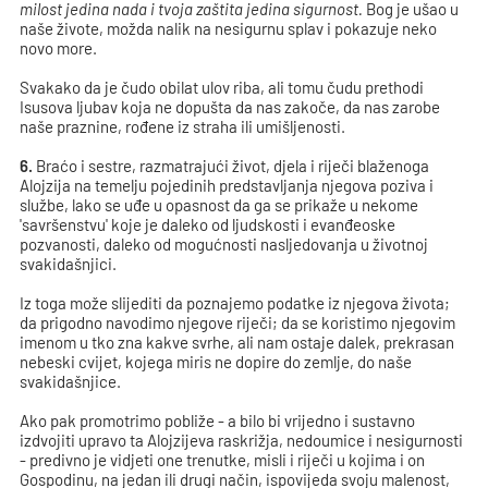
milost jedina nada i tvoja zaštita jedina sigurnost.
Bog je ušao u
naše živote, možda nalik na nesigurnu splav i pokazuje neko
novo more.
Svakako da je čudo obilat ulov riba, ali tomu čudu prethodi
Isusova ljubav koja ne dopušta da nas zakoče, da nas zarobe
naše praznine, rođene iz straha ili umišljenosti.
6.
Braćo i sestre, razmatrajući život, djela i riječi blaženoga
Alojzija na temelju pojedinih predstavljanja njegova poziva i
službe, lako se uđe u opasnost da ga se prikaže u nekome
'savršenstvu' koje je daleko od ljudskosti i evanđeoske
pozvanosti, daleko od mogućnosti nasljedovanja u životnoj
svakidašnjici.
Iz toga može slijediti da poznajemo podatke iz njegova života;
da prigodno navodimo njegove riječi; da se koristimo njegovim
imenom u tko zna kakve svrhe, ali nam ostaje dalek, prekrasan
nebeski cvijet, kojega miris ne dopire do zemlje, do naše
svakidašnjice.
Ako pak promotrimo pobliže - a bilo bi vrijedno i sustavno
izdvojiti upravo ta Alojzijeva raskrižja, nedoumice i nesigurnosti
- predivno je vidjeti one trenutke, misli i riječi u kojima i on
Gospodinu, na jedan ili drugi način, ispovijeda svoju malenost,