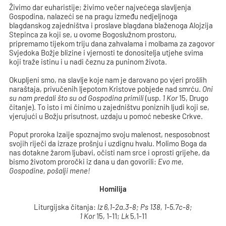
Živimo dar euharistije; živimo večer najvećega slavljenja
Gospodina, nalazeći se na pragu između nedjeljnoga
blagdanskog zajedništva i proslave blagdana blaženoga Alojzija
Stepinca za koji se, u ovome Bogoslužnom prostoru,
pripremamo tijekom triju dana zahvalama i molbama za zagovor
Svjedoka Božje blizine i vjernosti te donositelja utjehe svima
koji traže istinu i u nadi čeznu za puninom života.
Okupljeni smo, na slavlje koje nam je darovano po vjeri prošlih
naraštaja, privučenih ljepotom Kristove pobjede nad smrću.
Oni
su nam predali što su od Gospodina primili
(usp.
1 Kor
15, Drugo
čitanje). To isto i mi činimo u zajedništvu poniznih ljudi koji se,
vjerujući u Božju prisutnost, uzdaju u pomoć nebeske Crkve.
Poput proroka Izaije spoznajmo svoju malenost, nesposobnost
svojih riječi da izraze prošnju i uzdignu hvalu. Molimo Boga da
nas dotakne žarom ljubavi, očisti nam srce i oprosti grijehe, da
bismo životom proročki iz dana u dan govorili:
Evo me,
Gospodine, pošalji mene!
Homilija
Liturgijska čitanja:
Iz 6,1-2a.3-8; Ps 138, 1-5.7c-8;
1 Kor
15, 1-11;
Lk
5
,
1-11