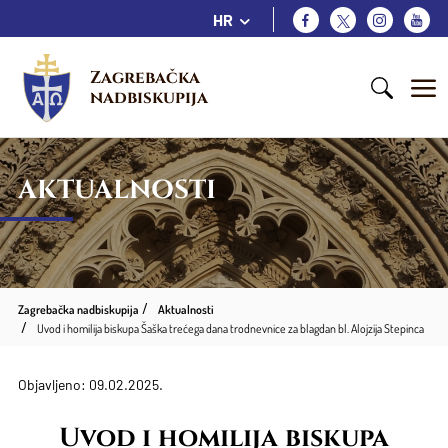
HR
Zagrebačka 
nadbiskupija
AKTUALNOSTI
Zagrebačka nadbiskupija
Aktualnosti
Uvod i homilija biskupa Šaška trećega dana trodnevnice za blagdan bl. Alojzija Stepinca
Objavljeno: 09.02.2025.
Uvod i homilija biskupa