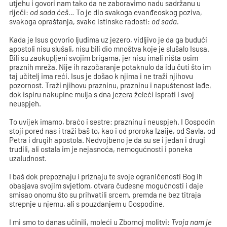
utjehu i govori nam tako da ne zaboravimo nadu sadržanu u
riječi:
od sada ćeš…
To je dio svakoga evanđeoskog poziva,
svakoga opraštanja, svake istinske radosti:
od sada.
Kada je Isus govorio ljudima uz jezero, vidljivo je da ga budući
apostoli nisu slušali, nisu bili dio mnoštva koje je slušalo Isusa.
Bili su zaokupljeni svojim brigama, jer nisu imali ništa osim
praznih mreža. Nije ih razočaranje potaknulo da idu čuti što im
taj učitelj ima reći. Isus je došao k njima i ne traži njihovu
pozornost. Traži njihovu prazninu, prazninu i napuštenost lađe,
dok ispiru nakupine mulja s dna jezera želeći isprati i svoj
neuspjeh.
To uvijek imamo, braćo i sestre: prazninu i neuspjeh. I Gospodin
stoji pored nas i traži baš to, kao i od proroka Izaije, od Savla, od
Petra i drugih apostola. Nedvojbeno je da su se i jedan i drugi
trudili, ali ostala im je nejasnoća, nemogućnosti i poneka
uzaludnost.
I baš dok prepoznaju i priznaju te svoje ograničenosti Bog ih
obasjava svojim svjetlom, otvara čudesne mogućnosti i daje
smisao onomu što su prihvatili srcem, premda ne bez titraja
strepnje u njemu, ali s pouzdanjem u Gospodine.
I mi smo to danas učinili, moleći u Zbornoj molitvi:
Tvoja nam je