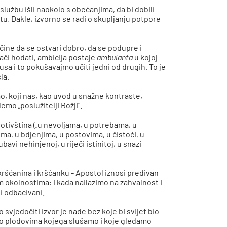
 službu išli naokolo s obećanjima, da bi dobili
tu. Dakle, izvorno se radi o skupljanju potpore
čine da se ostvari dobro, da se podupre i
nači hodati, ambicija postaje
ambulanta
u kojoj
Isusa i to pokušavajmo učiti jedni od drugih. To je
la.
, koji nas, kao uvod u snažne kontraste,
emo „poslužitelji Božji“.
otivština („u nevoljama, u potrebama, u
a, u bdjenjima, u postovima, u čistoći, u
avi nehinjenoj, u riječi istinitoj, u snazi
 kršćanina i kršćanku - Apostol iznosi predivan
im okolnostima: i kada nailazimo na zahvalnost i
i odbacivani.
 svjedočiti izvor je nade bez koje bi svijet bio
u, o plodovima kojega slušamo i koje gledamo