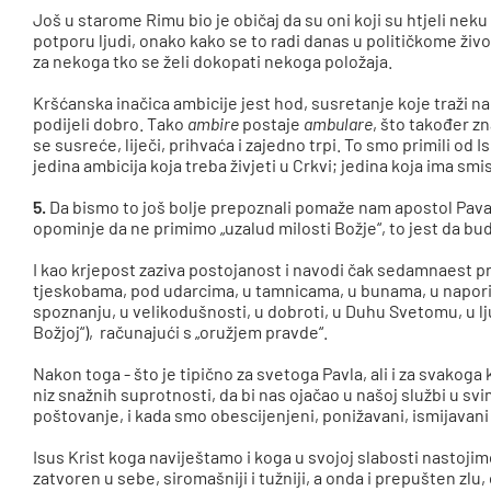
Još u starome Rimu bio je običaj da su oni koji su htjeli neku
potporu ljudi, onako kako se to radi danas u političkome živo
za nekoga tko se želi dokopati nekoga položaja.
Kršćanska inačica ambicije jest hod, susretanje koje traži na
podijeli dobro. Tako
ambire
postaje
ambulare
, što također z
se susreće, liječi, prihvaća i zajedno trpi. To smo primili od 
jedina ambicija koja treba živjeti u Crkvi; jedina koja ima smis
5.
Da bismo to još bolje prepoznali pomaže nam apostol Pavao
opominje da ne primimo „uzalud milosti Božje“, to jest da bud
I kao krjepost zaziva postojanost i navodi čak sedamnaest pr
tjeskobama, pod udarcima, u tamnicama, u bunama, u naporim
spoznanju, u velikodušnosti, u dobroti, u Duhu Svetomu, u ljub
Božjoj“), računajući s „oružjem pravde“.
Nakon toga - što je tipično za svetoga Pavla, ali i za svakoga
niz snažnih suprotnosti, da bi nas ojačao u našoj službi u sv
poštovanje, i kada smo obescijenjeni, ponižavani, ismijavani 
Isus Krist koga naviještamo i koga u svojoj slabosti nastojimo
zatvoren u sebe, siromašniji i tužniji, a onda i prepušten zl