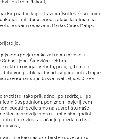
Crkvi kao trajni đakoni.
ebačkog nadbiskupa Dražena (Kutleše), srdačno
đakonat, njih desetoricu, želeći da odmah na
oti, pozvani i odazvani: Marko, Šimo, Matija,
rijatelje.
ijskoga povjerenika za trajnu formaciju
a Sebastijana (Šujevića), rektora
te rektora ovoga svetišta, preč. g. Tomicu
ih duhovno pratili na dosadašnjemu putu, trajne
onici ove euharistije, Crkve hvaliteljice, Crkve
 svetište, tako prikladno i po sadržaju i po
enicom Gospodnjom, poniznom, osjetljivom
punom sućuti; ovdje smo na susretištu naše
leći za nas; ovdje smo u Jubilejskoj godini
o potrebnu svima za jačanje pouzdanja i za
 odnosima.
spiranti ima kao naslov otajstvo povezano s