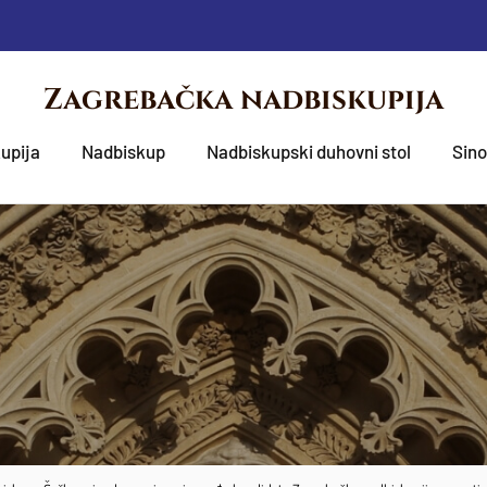
Zagrebačka nadbiskupija
upija
Nadbiskup
Nadbiskupski duhovni stol
Sin