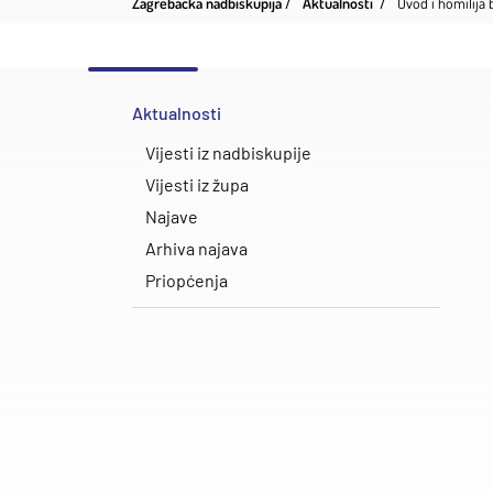
Zagrebačka nadbiskupija
Aktualnosti
Uvod i homilija
Aktualnosti
Vijesti iz nadbiskupije
Vijesti iz župa
Najave
Arhiva najava
Priopćenja