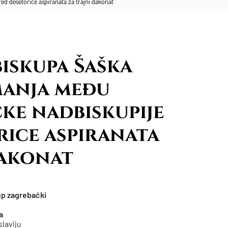
d desetorice aspiranata za trajni đakonat
biskupa Šaška
manja među
ke nadbiskupije
rice aspiranata
đakonat
up zagrebački
a
slavlju