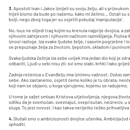
3.
Apostoli Ivan i Jakov iznijeli su svoju želju, ali s prizvuko
htjeli bismo da bude po našemu, kako mi želimo… Ostali su se a
bolji, nego zbog toga jer su osjetili pokušaj 'manipulacije'.
No, Isus ne slijedi trag kojim su krenula najprije dvojica, a z
njihovim zahtjevom i njihovim načinom razmišljanja. Poziva ih 
iznosi razloge. Iza svake ljudske želje, i sasvim pogrješne i 
se prepoznaje želja za životom, ljepotom, skladom i puninom
Svaka ljudska čežnja iza sebe uvijek ima jedan dio koji je zdr
odbaciti. Ljudi u sebi nisu zli; svi smo slabi, krhki i lako grije
Zadnja rečenica u Evanđelju ima iznimnu važnost:
Došao sam 
sebe. Ako zastanemo, osjetit ćemo koliko je tu obrata, neo
koji nam se objavio, u koga vjerujemo, kojemu se radujemo.
U tome je sažet smisao Kristova utjelovljenja, njegova života,
odliku da je svemoćan, sveznajuć, sveprisutan, neizreciv, u s
sluga. To jest novost. I kao takva nerijetko teško prihvatljiva
4.
Slušali smo o ambicioznosti dvojice učenika. Ambicija (od
ophoditi
.