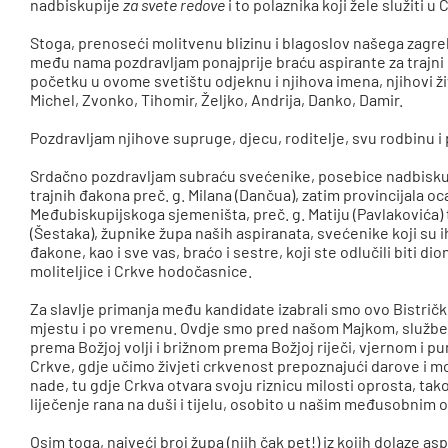
nadbiskupije
za svete redove
i to polaznika koji žele služiti u 
Stoga, prenoseći molitvenu blizinu i blagoslov našega zagr
među nama pozdravljam ponajprije braću aspirante za trajni 
početku u ovome svetištu odjeknu i njihova imena, njihovi živ
Michel, Zvonko, Tihomir, Željko, Andrija, Danko, Damir.
Pozdravljam njihove supruge, djecu, roditelje, svu rodbinu i p
Srdačno pozdravljam subraću svećenike, posebice nadbiskup
trajnih đakona preč. g. Milana (Dančua), zatim provincijala oc
Međubiskupijskoga sjemeništa, preč. g. Matiju (Pavlakovića) 
(Šestaka), župnike župa naših aspiranata, svećenike koji su 
đakone, kao i sve vas, braćo i sestre, koji ste odlučili biti di
moliteljice i Crkve hodočasnice.
Za slavlje primanja među kandidate izabrali smo ovo Bistričko
mjestu i po vremenu. Ovdje smo pred našom Majkom, služb
prema Božjoj volji i brižnom prema Božjoj riječi, vjernom i 
Crkve, gdje učimo živjeti crkvenost prepoznajući darove i mo
nade, tu gdje Crkva otvara svoju riznicu milosti oprosta, tak
liječenje rana na duši i tijelu, osobito u našim međusobnim
Osim toga, najveći broj župa (njih čak pet!) iz kojih dolaze a