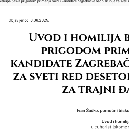
 biskupa Šaška prigodom primanja među kandidate Zagrebačke nadbiskupije za sveti re
Objavljeno: 18.06.2025.
Uvod i homilija 
prigodom pri
kandidate Zagrebač
za sveti red deseto
za trajni 
Ivan Šaško, pomoćni bisk
Uvod i homilij
u euharistijskome 