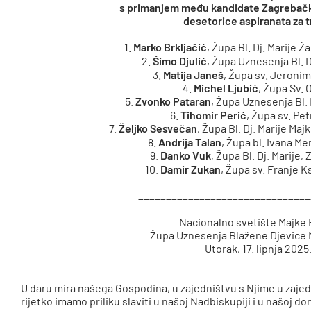
s primanjem među kandidate Zagrebačke
desetorice aspiranata za t
1.
Marko Brkljačić
, Župa Bl. Dj. Marije 
2.
Šimo Djulić
, Župa Uznesenja Bl. D
3.
Matija Janeš
, Župa sv. Jeronim
4.
Michel Ljubić
, Župa Sv. 
5.
Zvonko Pataran
, Župa Uznesenja Bl. D
6.
Tihomir Perić
, Župa sv. Pet
7.
Željko Sesvečan
, Župa Bl. Dj. Marije Ma
8.
Andrija Talan
, Župa bl. Ivana M
9.
Danko Vuk
, Župa Bl. Dj. Marije
10.
Damir Zukan
, Župa sv. Franje 
_______________________________
Nacionalno svetište Majke 
Župa Uznesenja Blažene Djevice Ma
Utorak, 17. lipnja 2025.
U daru mira našega Gospodina, u zajedništvu s Njime u zajedn
rijetko imamo priliku slaviti u našoj Nadbiskupiji i u našoj d