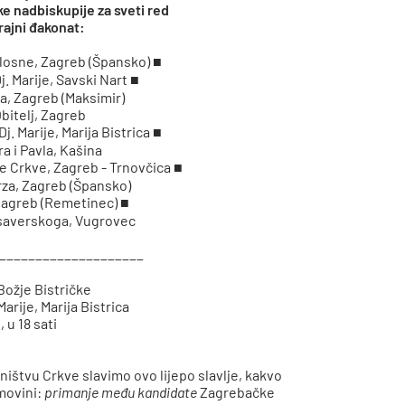
 nadbiskupije za sveti red
rajni đakonat:
Žalosne, Zagreb (Špansko) ■
j. Marije, Savski Nart ■
a, Zagreb (Maksimir)
Obitelj, Zagreb
j. Marije, Marija Bistrica ■
ra i Pavla, Kašina
jke Crkve, Zagreb - Trnovčica ■
erza, Zagreb (Špansko)
, Zagreb (Remetinec) ■
Ksaverskoga, Vugrovec
____________________
Božje Bistričke
rije, Marija Bistrica
, u 18 sati
ištvu Crkve slavimo ovo lijepo slavlje, kakvo
omovini:
primanje među kandidate
Zagrebačke