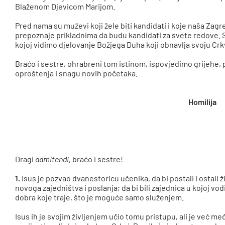
Blaženom Djevicom Marijom.
Pred nama su muževi koji žele biti kandidati i koje naša Zag
prepoznaje prikladnima da budu kandidati za svete redove.
kojoj vidimo djelovanje Božjega Duha koji obnavlja svoju Crk
Braćo i sestre, ohrabreni tom istinom, ispovjedimo grijehe, 
oproštenja i snagu novih početaka.
Homilija
Dragi
admitendi
, braćo i sestre!
1.
Isus je pozvao dvanestoricu učenika, da bi postali i ostali 
novoga zajedništva i poslanja; da bi bili zajednica u kojoj vodi
dobra koje traje, što je moguće samo služenjem.
Isus ih je svojim življenjem učio tomu pristupu, ali je već m