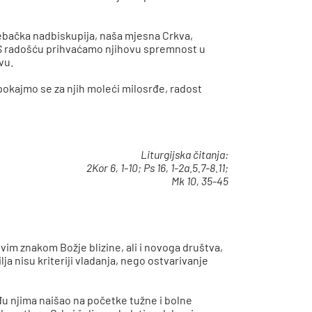
rebačka nadbiskupija, naša mjesna Crkva,
 S radošću prihvaćamo njihovu spremnost u
vu.
pokajmo se za njih moleći milosrđe, radost
Liturgijska čitanja:
2Kor 6, 1-10; Ps 16, 1-2a.5.7-8.11;
Mk 10, 35-45
živim znakom Božje blizine, ali i novoga društva,
lja nisu kriteriji vladanja, nego ostvarivanje
eđu njima naišao na početke tužne i bolne