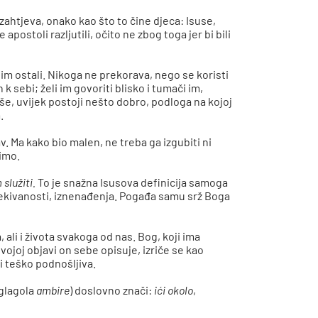
m zahtjeva, onako kao što to čine djeca: Isuse,
postoli razljutili, očito ne zbog toga jer bi bili
atim ostali. Nikoga ne prekorava, nego se koristi
k sebi; želi im govoriti blisko i tumači im,
loše, uvijek postoji nešto dobro, podloga na kojoj
.
av. Ma kako bio malen, ne treba ga izgubiti ni
šimo.
služiti.
To je snažna Isusova definicija samoga
čekivanosti, iznenađenja. Pogađa samu srž Boga
 ali i života svakoga od nas. Bog, koji ima
vojoj objavi on sebe opisuje, izriče se kao
 i teško podnošljiva.
 glagola
ambire
) doslovno znači:
ići okolo
,