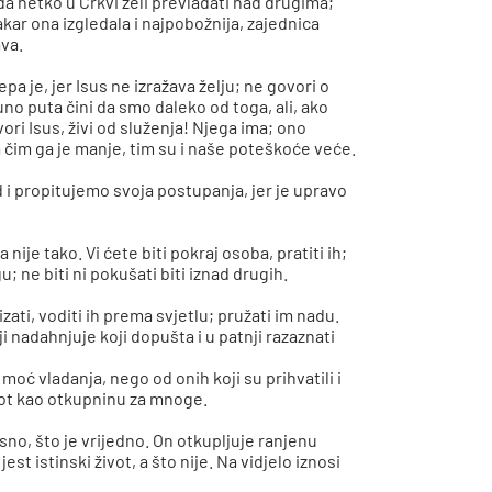
ada netko u Crkvi želi prevladati nad drugima;
kar ona izgledala i najpobožnija, zajednica
ava.
epa je, jer Isus ne izražava želju; ne govori o
o puta čini da smo daleko od toga, ali, ako
ori Isus, živi od služenja! Njega ima; ono
 a čim ga je manje, tim su i naše poteškoće veće.
d i propitujemo svoja postupanja, jer je upravo
ije tako. Vi ćete biti pokraj osoba, pratiti ih;
u; ne biti ni pokušati biti iznad drugih.
izati, voditi ih prema svjetlu; pružati im nadu.
nadahnjuje koji dopušta i u patnji razaznati
 moć vladanja, nego od onih koji su prihvatili i
vot kao otkupninu za mnoge.
osno, što je vrijedno. On otkupljuje ranjenu
t istinski život, a što nije. Na vidjelo iznosi