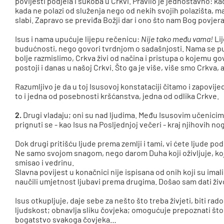
povijesti podjela i sukoba u Crkvi. Pravilo je jednostavno: k
kada ne polazi od služenja nego od nekih svojih polazišta, ma
slabi. Zapravo se previđa Božji dar i ono što nam Bog povjer
Isus i nama upućuje lijepu rečenicu:
Nije tako među vama!
Lij
budućnosti, nego govori tvrdnjom o sadašnjosti. Nama se pun
bolje razmislimo, Crkva živi od načina i pristupa o kojemu gov
postoji i danas u našoj Crkvi. Što ga je više, više smo Crkva,
Razumljivo je da u toj Isusovoj konstataciji čitamo i zapovije
to i jedna od posebnosti kršćanstva, jedna od odlika Crkve.
2.
Drugi vladaju; oni su nad ljudima. Među Isusovim učenicima n
prignuti se - kao Isus na Posljednjoj večeri - kraj njihovih nog
Dok drugi pritišću ljude prema zemlji i tami, vi ćete ljude pod
Ne samo svojom snagom, nego darom Duha koji oživljuje, koji 
smisao i vedrinu.
Slavna povijest u konačnici nije ispisana od onih koji su imali
naučili umjetnost ljubavi prema drugima. Došao sam dati ži
Isus otkupljuje, daje sebe za nešto što treba živjeti, biti rad
ljudskost; obnavlja sliku čovjeka; omogućuje prepoznati što jes
bogatstvo svakoga čovjeka…