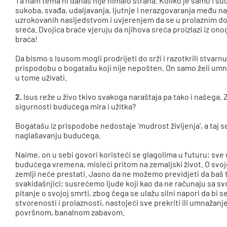
Ta nam tema ni danas nije nimalo strana. Koliko je samo i su
sukoba, svađa, udaljavanja, ljutnje i nerazgovaranja među na
uzrokovanih nasljedstvom i uvjerenjem da se u prolaznim dob
sreća. Dvojica braće vjeruju da njihova sreća proizlazi iz ono
braća!
Da bismo s Isusom mogli prodrijeti do srži i razotkrili stvar
prispodobu o bogatašu koji nije nepošten. On samo želi umn
u tome uživati.
2.
Isus reže u živo tkivo svakoga naraštaja pa tako i našega.
sigurnosti budućega mira i užitka?
Bogatašu iz prispodobe nedostaje 'mudrost življenja', a taj
naglašavanju budućega.
Naime, on u sebi govori koristeći se glagolima u futuru; sve
budućega vremena, misleći pritom na zemaljski život. O svoj
zemlji neće prestati. Jasno da ne možemo previdjeti da baš 
svakidašnjici; susrećemo ljude koji kao da ne računaju sa s
pitanje o svojoj smrti, zbog čega se ulažu silni napori da bi s
stvorenosti i prolaznosti, nastojeći sve prekriti ili umnažanj
površnom, banalnom zabavom.