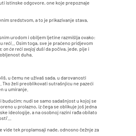
 čuti istinske odgovore, one koje prepoznaje
nim sredstvom, a to je prikazivanje stava,
rsnim urodom i obiljem ljetine razmišlja ovako:
 ću reći…
Osim toga, sve je praćeno pridjevom
a
;
on će reći svojoj duši
da počiva, jede, pije i
arobljenost duha.
voliš, u čemu ne uživaš sada, u darovanosti
. Tko želi preoblikovati sutrašnjicu ne pazeći
en u umiranje.
im i budućim; nudi se samo sadašnjost u kojoj se
voreno u prolazno, iz čega se oblikuje još jedna
ske ideologije, a na osobnoj razini rađa obilato
osti'…
se vide tek proplamsaji nade, odnosno čežnje za