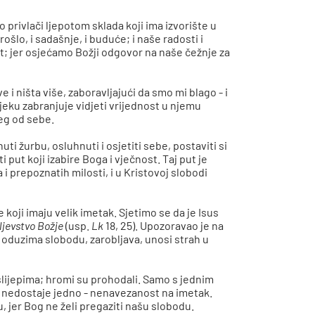
 privlači ljepotom sklada koji ima izvorište u
šlo, i sadašnje, i buduće; i naše radosti i
st; jer osjećamo Božji odgovor na naše čežnje za
 i ništa više, zaboravljajući da smo mi blago - i
jeku zabranjuje vidjeti vrijednost u njemu
jeg od sebe.
ti žurbu, osluhnuti i osjetiti sebe, postaviti si
i put koji izabire Boga i vječnost. Taj put je
 i prepoznatih milosti, i u Kristovoj slobodi
oji imaju velik imetak. Sjetimo se da je Isus
ljevstvo Božje
(usp.
Lk
18, 25). Upozoravao je na
 oduzima slobodu, zarobljava, unosi strah u
 slijepima; hromi su prohodali. Samo s jednim
 nedostaje jedno - nenavezanost na imetak.
u, jer Bog ne želi pregaziti našu slobodu.