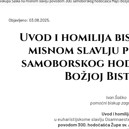
 biskupa Šaška na misnom slavlju povodom 300. samoborskog hodočašća Majci Božjoj
Objavljeno: 03.08.2025.
Uvod i homilija bi
misnom slavlju 
samoborskog hod
Božjoj Bis
Ivan Šaško
pomoćni biskup zag
Uvod i homilij
u euharistijskome slavlju Osamnaeste
povodom 300. hodočašća Župe sv. 