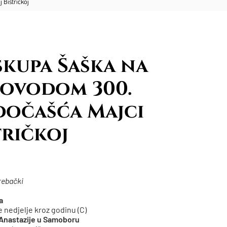
 Bistričkoj
skupa Šaška na
povodom 300.
očašća Majci
tričkoj
rebački
a
 nedjelje kroz godinu (C)
Anastazije u Samoboru