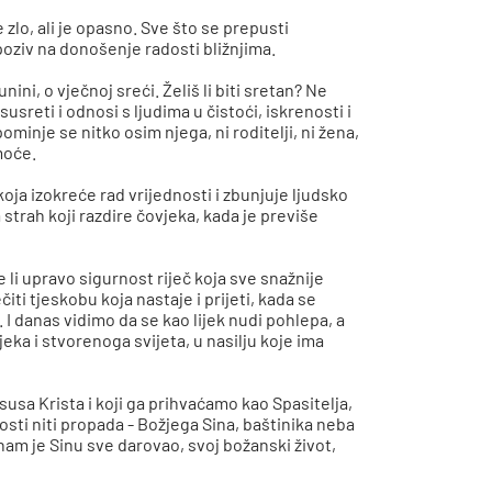
 zlo, ali je opasno. Sve što se prepusti
poziv na donošenje radosti bližnjima.
ini, o vječnoj sreći. Želiš li biti sretan? Ne
usreti i odnosi s ljudima u čistoći, iskrenosti i
minje se nitko osim njega, ni roditelji, ni žena,
amoće.
oja izokreće rad vrijednosti i zbunjuje ljudsko
 strah koji razdire čovjeka, kada je previše
je li upravo sigurnost riječ koja sve snažnije
iti tjeskobu koja nastaje i prijeti, kada se
 I danas vidimo da se kao lijek nudi pohlepa, a
jeka i stvorenoga svijeta, u nasilju koje ima
 Isusa Krista i koji ga prihvaćamo kao Spasitelja,
osti niti propada - Božjega Sina, baštinika neba
nam je Sinu sve darovao, svoj božanski život,