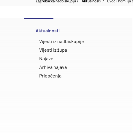
Zagrebačka nadbiskupija
Aktualnosti
Uvod i homilija
Aktualnosti
Vijesti iz nadbiskupije
Vijesti iz župa
Najave
Arhiva najava
Priopćenja