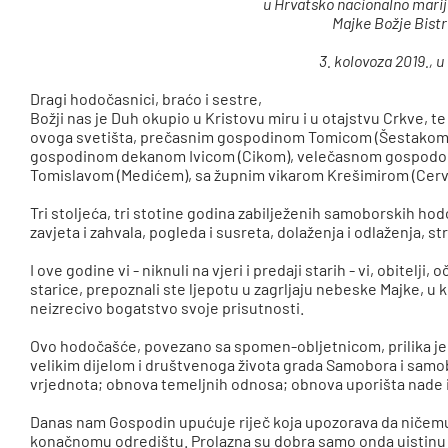
u Hrvatsko nacionalno marij
Majke Božje Bistr
3. kolovoza 2019., u 
Dragi hodočasnici, braćo i sestre,
Božji nas je Duh okupio u Kristovu miru i u otajstvu Crkve, 
ovoga svetišta, prečasnim gospodinom Tomicom (Šestakom)
gospodinom dekanom Ivicom (Cikom), velečasnom gospodom
Tomislavom (Medićem), sa župnim vikarom Krešimirom (Cerv
Tri stoljeća, tri stotine godina zabilježenih samoborskih h
zavjeta i zahvala, pogleda i susreta, dolaženja i odlaženja, s
I ove godine vi - niknuli na vjeri i predaji starih - vi, obitelji, 
starice, prepoznali ste ljepotu u zagrljaju nebeske Majke, 
neizrecivo bogatstvo svoje prisutnosti.
Ovo hodočašće, povezano sa spomen-obljetnicom, prilika je
velikim dijelom i društvenoga života grada Samobora i samob
vrjednota; obnova temeljnih odnosa; obnova uporišta nade i p
Danas nam Gospodin upućuje riječ koja upozorava da ničem
konačnomu odredištu. Prolazna su dobra samo onda uistinu 