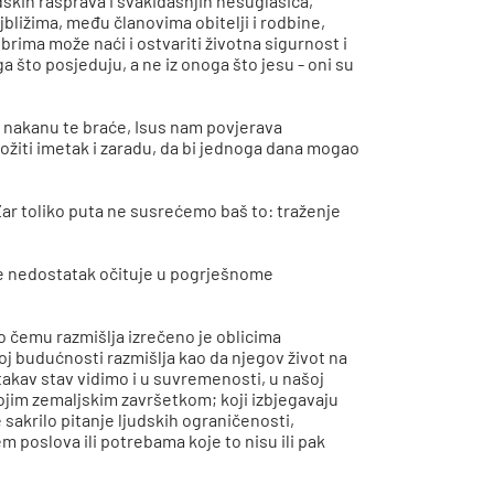
dskih rasprava i svakidašnjih nesuglasica,
jbližima, među članovima obitelji i rodbine,
rima može naći i ostvariti životna sigurnost i
ga što posjeduju, a ne iz onoga što jesu - oni su
nu nakanu te braće, Isus nam povjerava
ožiti imetak i zaradu, da bi jednoga dana mogao
 Zar toliko puta ne susrećemo baš to: traženje
 se nedostatak očituje u pogrješnome
 o čemu razmišlja izrečeno je oblicima
oj budućnosti razmišlja kao da njegov život na
takav stav vidimo i u suvremenosti, u našoj
vojim zemaljskim završetkom; koji izbjegavaju
e sakrilo pitanje ljudskih ograničenosti,
em poslova ili potrebama koje to nisu ili pak