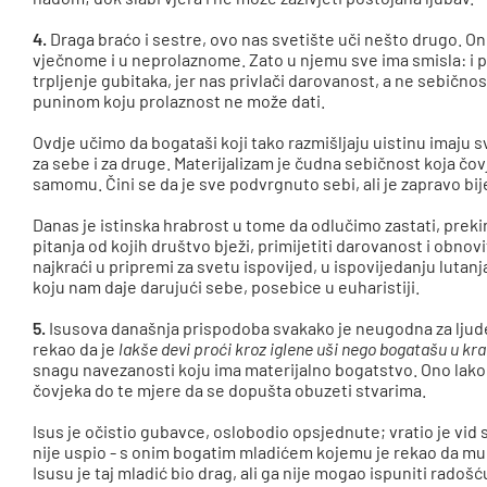
4.
Draga braćo i sestre, ovo nas svetište uči nešto drugo. Ono
vječnome i u neprolaznome. Zato u njemu sve ima smisla: i pro
trpljenje gubitaka, jer nas privlači darovanost, a ne sebično
puninom koju prolaznost ne može dati.
Ovdje učimo da bogataši koji tako razmišljaju uistinu imaju sve
za sebe i za druge. Materijalizam je čudna sebičnost koja čov
samomu. Čini se da je sve podvrgnuto sebi, ali je zapravo bi
Danas je istinska hrabrost u tome da odlučimo zastati, prekinu
pitanja od kojih društvo bježi, primijetiti darovanost i obnovit
najkraći u pripremi za svetu ispovijed, u ispovijedanju lutanja
koju nam daje darujući sebe, posebice u euharistiji.
5.
Isusova današnja prispodoba svakako je neugodna za ljude k
rekao da je
lakše devi proći kroz iglene uši nego bogatašu u kra
snagu navezanosti koju ima materijalno bogatstvo. Ono lako
čovjeka do te mjere da se dopušta obuzeti stvarima.
Isus je očistio gubavce, oslobodio opsjednute; vratio je vid
nije uspio - s onim bogatim mladićem kojemu je rekao da mu
Isusu je taj mladić bio drag, ali ga nije mogao ispuniti radošć