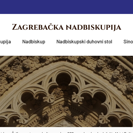
Zagrebačka nadbiskupija
upija
Nadbiskup
Nadbiskupski duhovni stol
Sin