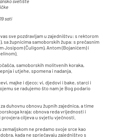
ansko svetište
ičke
19 sati
te vas sve pozdravljam u zajedništvu: s rektorom
, sa župnicima samoborskih župa: s prečasnim
 Josipom (Čuligom), Antom (Bojanićem) i
elinom).
odočašća, samoborskih molitvenih koraka,
trepnja i utjehe, spomena i nadanja.
očevi, majke i djeco; vi, djedovi i bake, starci i
u kojemu se radujemo što nam je Bog podario
 za duhovnu obnovu župnih zajednica, a time
orskoga kraja; obnova reda vrijednosti i
rovjera ciljeva u svjetlu vječnosti.
u zemaljskom ne predamo svoje srce kao
dobra, kada ne sprječavaju zajedništvo s