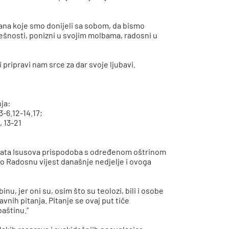
ana koje smo donijeli sa sobom, da bismo
rješnosti, ponizni u svojim molbama, radosni u
pripravi nam srce za dar svoje ljubavi.
nja:
3-6.12-14.17;
, 13-21
znata Isusova prispodoba s određenom oštrinom
kao Radosnu vijest današnje nedjelje i ovoga
inu, jer oni su, osim što su teolozi, bili i osobe
vnih pitanja. Pitanje se ovaj put tiče
baštinu.“