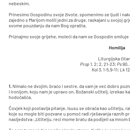
nebeskim.
Prinesimo Gospodinu svoje živote, spomenimo se ljudi i nak
zajedno s Marijom molili jedni za druge, raskajani u svojoj g
svome pouzdanju da nam Bog oprašta.
Priznajmo svoje grijehe, moleći da nam se Gospodin smiluje i 
Homilija
Liturgijska čita
Prop
1, 2; 2, 21-23;
Ps
90, 
Kol
3, 1-5.9-11;
Lk
12
1.
Nimalo ne dvojim, braćo i sestre, da vam je već dobro po
i ironijom, koju nam je upravo on, Božanski učitelj, izrekao 
hodočašća.
Čovjek koji postavlja pitanje, Isusu se obraća kao učitelju, rab
koje su mogle biti pozvane u pomoć radi rješavanja raznih pra
nasljedstva: „Učitelju, reci mome bratu da podijeli sa mnom 