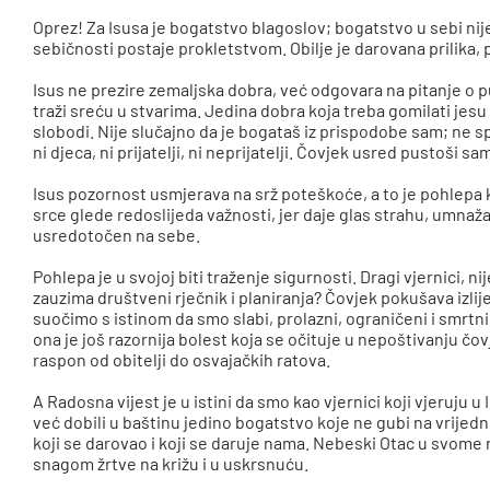
Oprez! Za Isusa je bogatstvo blagoslov; bogatstvo u sebi nije
sebičnosti postaje prokletstvom. Obilje je darovana prilika, 
Isus ne prezire zemaljska dobra, već odgovara na pitanje o pun
traži sreću u stvarima. Jedina dobra koja treba gomilati jesu s
slobodi. Nije slučajno da je bogataš iz prispodobe sam; ne spo
ni djeca, ni prijatelji, ni neprijatelji. Čovjek usred pustoši s
Isus pozornost usmjerava na srž poteškoće, a to je pohlepa k
srce glede redoslijeda važnosti, jer daje glas strahu, umnaža
usredotočen na sebe.
Pohlepa je u svojoj biti traženje sigurnosti. Dragi vjernici, ni
zauzima društveni rječnik i planiranja? Čovjek pokušava izliječ
suočimo s istinom da smo slabi, prolazni, ograničeni i smrtni.
ona je još razornija bolest koja se očituje u nepoštivanju čov
raspon od obitelji do osvajačkih ratova.
A Radosna vijest je u istini da smo kao vjernici koji vjeruju u
već dobili u baštinu jedino bogatstvo koje ne gubi na vrijedn
koji se darovao i koji se daruje nama. Nebeski Otac u svome 
snagom žrtve na križu i u uskrsnuću.