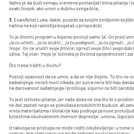
Važno je da ljudi nemaju vremena postavljati bitna pitanja i
svaki čovjek, ako uroni u dubinu svoga bića.
3.
Evanđelist Luka, dakle, poseže za svojim omiljenim književ
načina na koji razmišlja bogataš u prispodobi.
To je životni program u kojemu postoji samo 'ja'. On pred izv
Ja ću učiniti… ja ću srušiti… ja ću podignuti… ja ću zgrnuti… ja
'moje'. On će
srušiti svoje žitnice
;
zgrnuti svoje žito
i
svoja dobr
uživa. Taj stav: 'moje je' istinska je životna opsjednutost i z
Što treba tražiti u životu?
Postoji opasnost da se umre, a da se nije živjelo. To što ne 
sadašnjega, nećeš moći nikada, jer sutra neće biti kao danas
na darovanost sadašnjega i prošloga, sigurno će biti zaroblj
To jest istinsko pitanje, jer naše doba ne zna što bi s prošl
ne želi zastati nego se pokušava preduhitriti buduće, ali zat
vrsta materijalizma i idolatrije kao podloga za nove protuljud
bolestima obuhvaćenim imenom 'depresije', umora, 'izgorjel
Iz takvoga se pristupa ne može roditi oduševljenje; u tome 
nadom; dok slabi vjera i ne može zaživjeti postojana ljubav.