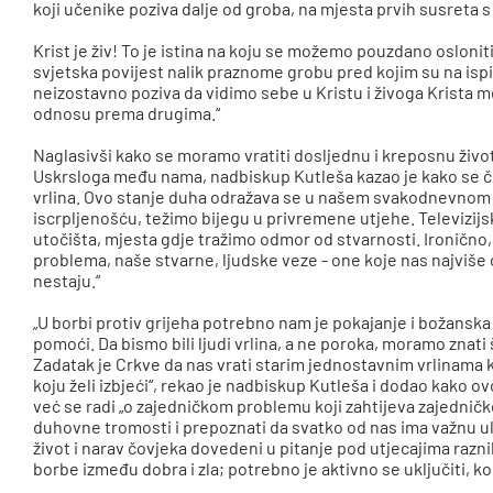
koji učenike poziva dalje od groba, na mjesta prvih susreta s
Krist je živ! To je istina na koju se možemo pouzdano oslon
svjetska povijest nalik praznome grobu pred kojim su na ispi
neizostavno poziva da vidimo sebe u Kristu i živoga Krista me
odnosu prema drugima.“
Naglasivši kako se moramo vratiti dosljednu i kreposnu živo
Uskrsloga među nama, nadbiskup Kutleša kazao je kako se čin
vrlina. Ovo stanje duha odražava se u našem svakodnevnom 
iscrpljenošću, težimo bijegu u privremene utjehe. Televizijsk
utočišta, mjesta gdje tražimo odmor od stvarnosti. Ironično,
problema, naše stvarne, ljudske veze - one koje nas najviše 
nestaju.“
„U borbi protiv grijeha potrebno nam je pokajanje i božansk
pomoći. Da bismo bili ljudi vrlina, a ne poroka, moramo znati što
Zadatak je Crkve da nas vrati starim jednostavnim vrlinama ko
koju želi izbjeći“, rekao je nadbiskup Kutleša i dodao kako o
već se radi „o zajedničkom problemu koji zahtijeva zajedničko
duhovne tromosti i prepoznati da svatko od nas ima važnu u
život i narav čovjeka dovedeni u pitanje pod utjecajima razni
borbe između dobra i zla; potrebno je aktivno se uključiti, kor