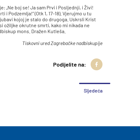
 „Ne boj se! Ja sam Prvi i Posljednji, i Živi!
i i Podzemlja!“ (Otk 1, 17-18). Vjerujmo u tu
ubavi kojoj je stalo do drugoga. Uskrsli Krist
i ožiljke okrutne smrti, kako mi nikada ne
adbiskup mons. Dražen Kutleša.
Tiskovni ured Zagrebačke nadbiskupije
Podijelite na:
Sljedeća