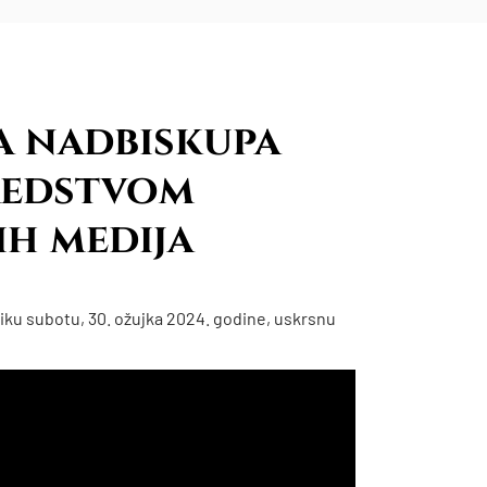
a nadbiskupa
redstvom
h medija
iku subotu, 30. ožujka 2024. godine, uskrsnu