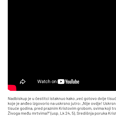
Nadbiskup je u čestitci istaknuo kako „već gotovo dvije tisu
koje je anđeo izgovorio na uskrsno jutro: „Nije ovdje! Uskrsnu
tisuće godina, pred praznim Kristovim grobom, svima koji traž
Živoga među mrtvima?" (usp. Lk 24, 5). Središnja poruka Kris