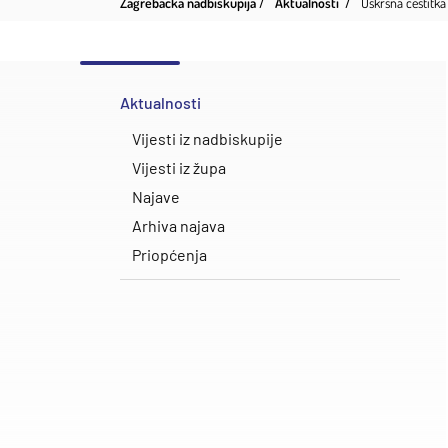
Zagrebačka nadbiskupija
Aktualnosti
Uskrsna čestitk
Aktualnosti
Vijesti iz nadbiskupije
Vijesti iz župa
Najave
Arhiva najava
Priopćenja