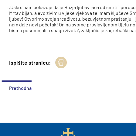
„Uskrs nam pokazuje da je Božja ljubav jača od smrti i poručuje:
Mrtav bijah, a evo živim u vijeke vjekova te imam ključeve Smrt
ljubav! Otvorimo svoja srca životu, bezuvjetnom praštanju i lj
nam daje novi početak! On na svome proslavljenom tijelu nos
bismo posumnjali u snagu života“, zaključio je zagrebački n
Ispišite stranicu:
Prethodna