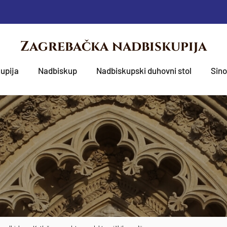
Zagrebačka nadbiskupija
upija
Nadbiskup
Nadbiskupski duhovni stol
Sin