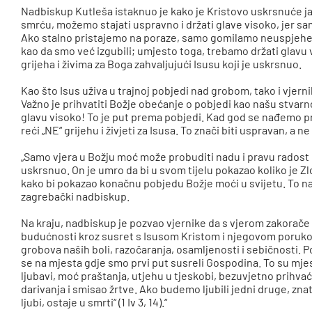
Nadbiskup Kutleša istaknuo je kako je Kristovo uskrsnuće 
smrću, možemo stajati uspravno i držati glave visoko, jer sa
Ako stalno pristajemo na poraze, samo gomilamo neuspjehe
kao da smo već izgubili; umjesto toga, trebamo držati glav
grijeha i živima za Boga zahvaljujući Isusu koji je uskrsnuo.
Kao što Isus uživa u trajnoj pobjedi nad grobom, tako i vjern
Važno je prihvatiti Božje obećanje o pobjedi kao našu stvarnos
glavu visoko! To je put prema pobjedi. Kad god se nađemo p
reći „NE“ grijehu i živjeti za Isusa. To znači biti uspravan, a 
„Samo vjera u Božju moć može probuditi nadu i pravu radost u 
uskrsnuo. On je umro da bi u svom tijelu pokazao koliko je Z
kako bi pokazao konačnu pobjedu Božje moći u svijetu. To na
zagrebački nadbiskup.
Na kraju, nadbiskup je pozvao vjernike da s vjerom zakorače 
budućnosti kroz susret s Isusom Kristom i njegovom poruko
grobova naših boli, razočaranja, osamljenosti i sebičnosti. Po
se na mjesta gdje smo prvi put susreli Gospodina. To su mj
ljubavi, moć praštanja, utjehu u tjeskobi, bezuvjetno prihv
darivanja i smisao žrtve. Ako budemo ljubili jedni druge, znat
ljubi, ostaje u smrti“ (1 Iv 3, 14).“