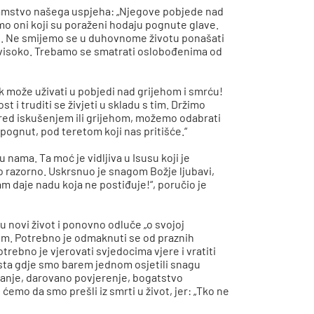
jamstvo našega uspjeha: „Njegove pobjede nad
mo oni koji su poraženi hodaju pognute glave.
. Ne smijemo se u duhovnome životu ponašati
u visoko. Trebamo se smatrati oslobođenima od
ik može uživati u pobjedi nad grijehom i smrću!
t i truditi se živjeti u skladu s tim. Držimo
red iskušenjem ili grijehom, možemo odabrati
ne pognut, pod teretom koji nas pritišće.“
nama. Ta moć je vidljiva u Isusu koji je
lo razorno. Uskrsnuo je snagom Božje ljubavi,
m daje nadu koja ne postiđuje!“, poručio je
u novi život i ponovno odluče „o svojoj
m. Potrebno je odmaknuti se od praznih
trebno je vjerovati svjedocima vjere i vratiti
esta gdje smo barem jednom osjetili snagu
aćanje, darovano povjerenje, bogatstvo
 ćemo da smo prešli iz smrti u život, jer: „Tko ne