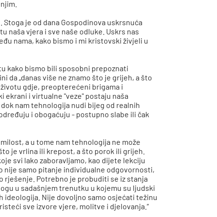
 njim.
iti. Stoga je od dana Gospodinova uskrsnuća
tu naša vjera i sve naše odluke. Uskrs nas
đu nama, kako bismo i mi kristovski živjeli u
tu kako bismo bili sposobni prepoznati
i da „danas više ne znamo što je grijeh, a što
životu gdje, preopterećeni brigama i
i ekrani i virtualne "veze" postaju naša
 dok nam tehnologija nudi bijeg od realnih
određuju i obogaćuju - postupno slabe ili čak
a milost, a u tome nam tehnologija ne može
 je vrlina ili krepost, a što porok ili grijeh.
je svi lako zaboravljamo, kao dijete lekciju
vo nije samo pitanje individualne odgovornosti,
 rješenje. Potrebno je probuditi se iz stanja
logu u sadašnjem trenutku u kojemu su ljudski
h ideologija. Nije dovoljno samo osjećati težinu
isteći sve izvore vjere, molitve i djelovanja.“