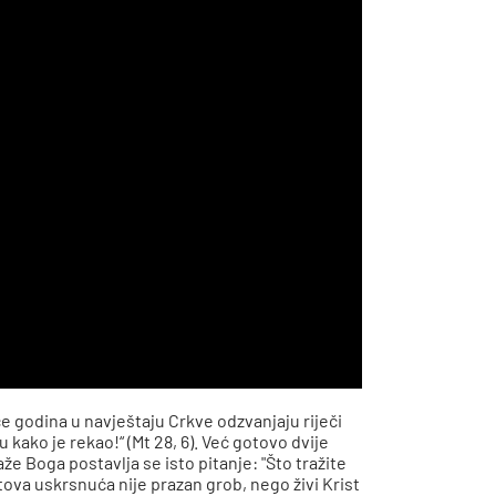
će godina u navještaju Crkve odzvanjaju riječi
 kako je rekao!“ (Mt 28, 6). Već gotovo dvije
e Boga postavlja se isto pitanje: "Što tražite
tova uskrsnuća nije prazan grob, nego živi Krist