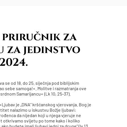
 priručnik za
 za jedinstvo
2024.
 se od 18. do 25. siječnja pod biblijskim
ao sebe samoga!«. Molitve i razmatranja ove
srdnom Samarijancu« (Lk 10, 25-37).
: »Ljubav je „DNA“ kršćanskog vjerovanja. Bog je
entitet nalazimo u iskustvu Božje ljubavi:
orođenca da nijedan koji u njega vjeruje ne
tet otkrivamo svijetu po tome kako i koliko
ako budete imali ljubavi jedni za druge“ (Iv 13,