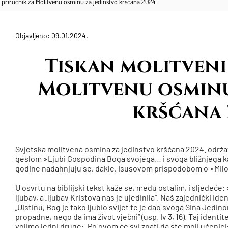
 priručnik za Molitvenu osminu za jedinstvo kršćana 2024.
Objavljeno: 09.01.2024.
Tiskan molitveni
Molitvenu osminu
kršćana 
Svjetska molitvena osmina za jedinstvo kršćana 2024. održava
geslom »Ljubi Gospodina Boga svojega… i svoga bližnjega k
godine nadahnjuju se, dakle, Isusovom prispodobom o »Milo
U osvrtu na biblijski tekst kaže se, među ostalim, i sljedeće
ljubav, a „ljubav Kristova nas je ujedinila“. Naš zajednički id
„Uistinu, Bog je tako ljubio svijet te je dao svoga Sina Jedin
propadne, nego da ima život vječni“ (usp. Iv 3, 16). Taj identi
volimo jedni druge: „Po ovom će svi znati da ste moji učenici: 