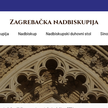
Zagrebačka nadbiskupija
upija
Nadbiskup
Nadbiskupski duhovni stol
Sin