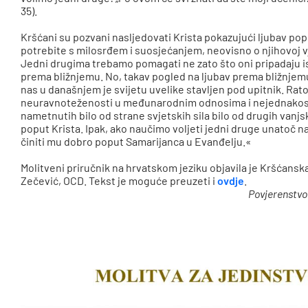
35).
Kršćani su pozvani nasljedovati Krista pokazujući ljubav po
potrebite s milosrđem i suosjećanjem, neovisno o njihovoj vj
Jedni drugima trebamo pomagati ne zato što oni pripadaju ist
prema bližnjemu. No, takav pogled na ljubav prema bližnjem
nas u današnjem je svijetu uvelike stavljen pod upitnik. Rat
neuravnoteženosti u međunarodnim odnosima i nejednakosti k
nametnutih bilo od strane svjetskih sila bilo od drugih vanj
poput Krista. Ipak, ako naučimo voljeti jedni druge unatoč naš
činiti mu dobro poput Samarijanca u Evanđelju.«
Molitveni priručnik na hrvatskom jeziku objavila je Kršćanska 
Zečević, OCD. Tekst je moguće preuzeti i
ovdje
.
Povjerenstvo