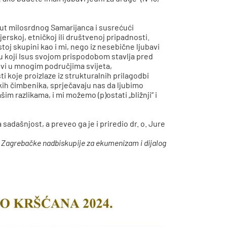
put milosrdnog Samarijanca i susrećući
erskoj, etničkoj ili društvenoj pripadnosti.
oj skupini kao i mi, nego iz nesebične ljubavi
u koji Isus svojom prispodobom stavlja pred
ovi u mnogim područjima svijeta,
oje proizlaze iz strukturalnih prilagodbi
skih čimbenika, sprječavaju nas da ljubimo
im razlikama, i mi možemo (p)ostati „bližnji“ i
sadašnjost, a preveo ga je i priredio dr. o. Jure
 Zagrebačke nadbiskupije za ekumenizam i dijalog