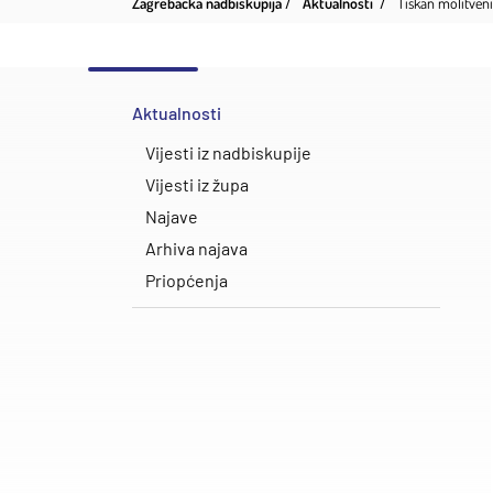
Zagrebačka nadbiskupija
Aktualnosti
Tiskan molitveni
Aktualnosti
Vijesti iz nadbiskupije
Vijesti iz župa
Najave
Arhiva najava
Priopćenja