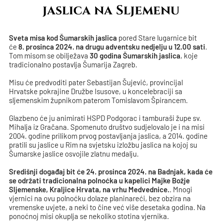
jaslica na Sljemenu
Sveta misa kod Šumarskih jaslica
pored Stare lugarnice bit
će
8. prosinca 2024. na drugu adventsku nedjelju u 12.00 sati
.
Tom misom se obilježava
30 godina Šumarskih jaslica
, koje
tradicionalno postavlja Šumarija Zagreb.
Misu će predvoditi pater Sebastijan Šujević, provincijal
Hrvatske pokrajine Družbe Isusove, u koncelebraciji sa
sljemenskim župnikom paterom Tomislavom Špirancem.
Glazbeno će ju animirati HSPD Podgorac i tamburaši župe sv.
Mihalja iz Gračana. Spomenuto društvo sudjelovalo je i na misi
2004. godine prilikom prvog postavljanja jaslica, a 2014. godine
pratili su jaslice u Rim na svjetsku izložbu jaslica na kojoj su
Šumarske jaslice osvojile zlatnu medalju.
Središnji događaj bit će 24. prosinca 2024. na Badnjak, kada će
se održati tradicionalna polnoćka u kapelici Majke Božje
Sljemenske, Kraljice Hrvata, na vrhu Medvednice.
. Mnogi
vjernici na ovu polnoćku dolaze planinareći, bez obzira na
vremenske uvjete, a neki to čine već više desetaka godina. Na
ponoćnoj misi okuplja se nekoliko stotina vjernika.