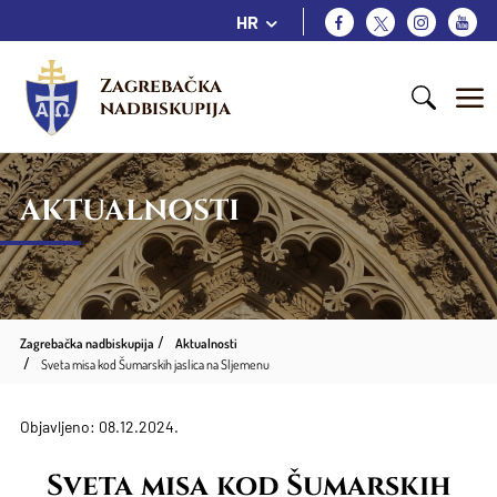
HR
Zagrebačka 
nadbiskupija
AKTUALNOSTI
Zagrebačka nadbiskupija
Aktualnosti
Sveta misa kod Šumarskih jaslica na Sljemenu
Objavljeno: 08.12.2024.
Sveta misa kod Šumarskih