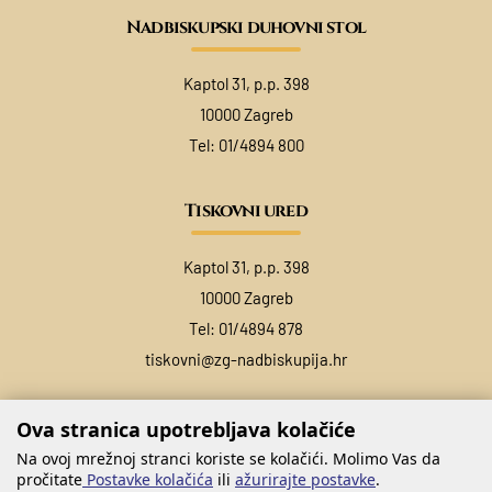
Nadbiskupski duhovni stol
Kaptol 31, p.p. 398
10000 Zagreb
Tel:
01/4894 800
Tiskovni ured
Kaptol 31, p.p. 398
10000 Zagreb
Tel:
01/4894 878
tiskovni@zg-nadbiskupija.hr
Ova stranica upotrebljava kolačiće
Na ovoj mrežnoj stranci koriste se kolačići. Molimo Vas da
pročitate
Postavke kolačića
ili
ažurirajte postavke
.