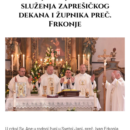
služenja zaprešičkog
dekana i župnika preč.
Frkonje
U crkvi Sv. Ane u rodnoj župi u Svetoj Jani, preč. Ivan Frkonja