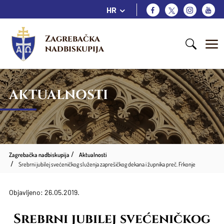
HR
Zagrebačka 
nadbiskupija
AKTUALNOSTI
Zagrebačka nadbiskupija
Aktualnosti
Srebrni jubilej svećeničkog služenja zaprešičkog dekana i župnika preč. Frkonje
Objavljeno: 26.05.2019.
Srebrni jubilej svećeničkog