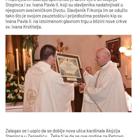
Stepinca i sv. Ivana Pavla II. koji su slavljenika nadahnjivali u
njegovom svećeničkom životu. Slavljenik Frkonja im se odužio
tako što je svojom zauzetošću i prijedlozima postavio kip sv.
Ivana Pavla II. na istoimenom glavnom trgu u blizini nove crkve
sv. Ivana Krstitelja.
Zalagao se i uspio da se dobije nova ulica kardinala Alojzija
Stepinca u Zaprešiću. „Želja ti je da se ove godine za Petrovo