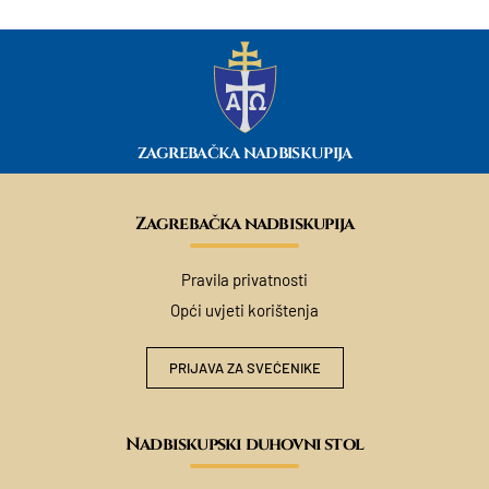
ZAGREBAČKA NADBISKUPIJA
Zagrebačka nadbiskupija
Pravila privatnosti
Opći uvjeti korištenja
PRIJAVA ZA SVEĆENIKE
Nadbiskupski duhovni stol