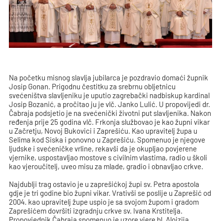
Na početku misnog slavlja jubilarca je pozdravio domaći župnik
Josip Gonan. Prigodnu čestitku za srebrnu obljetnicu
svećeništva slavljeniku je uputio zagrebački nadbiskup kardinal
Josip Bozanić, a pročitao ju je vlč. Janko Lulić. U propovijedi dr.
Čabraja podsjetio je na svećenički životni put slavljenika. Nakon
ređenja prije 25 godina vlč. Frkonja službovao je kao župni vikar
u Začretju, Novoj Bukovici i Zaprešiću. Kao upravitelj župa u
Selima kod Siska i ponovno u Zaprešiću. Spomenuo je njegove
ljudske i svećeničke vrline, rekavši da je okupljao povjerene
vjernike, uspostavljao mostove s civilnim vlastima, radio u školi
kao vjeroučitelj, uveo misu za mlade, gradio i obnavljao crkve.
Najdublji trag ostavio je u zaprešićkoj župi sv. Petra apostola
gdje je tri godine bio župni vikar. Vrativši se poslije u Zaprešić od
2004. kao upravitelj župe uspio je sa svojom župom i gradom
Zaprešićem dovršiti izgradnju crkve sv. Ivana Krstitelja.
Propovjednik Čabraja spomenuo je uzore vjere bl. Alojzija