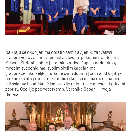
Na kraju se okupljenima obratio sam slavljenik, zahvalivši
dragom Bogu za dar svećeništva, svojim pokojnim roditeljima
Milanu i Štefaniji, obitelji, rodbini, rodnoj župi, suradnicima,
mnogim svećenicima, svojim bivšim kapelanima,
gradonačelniku Željku Turku te svim dobrim ljudima od kojih je
tijekom života primio toliko dobra i koji su mu na razne načine
bili oslonac i podrška. Misno slavlje animirao je mješoviti crkveni
zbor sv. Cecilije pod vodstvom s. Veronike Šaban i Hrvoja
Banaja.