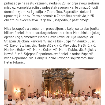
prikazao je na šestu vazmenu nedjelju 26. svibnja svoju srebrnu
misu uz koncelebraciju dvadesetak svećenika, te u nazočnosti
domaćih vjernika i gostiju iz Zaprešića. Zaprešićki dekan i
upravitelj župe sv. Petra apostola u Zaprešiću proslavio je 25.
obljetnicu svećeništva uz geslo: „Gospodin je pastir moj!“
Misa je započela svečanom procesijom, u kojoj su uz slavljenika
bili svećenici Jastrebarskog dekanata, rektor Međubiskupijskog
dječačkog sjemeništa Matija Pavlaković, dr. Ilija Čabraja, dr.
Stjepan Baloban, kancelar Sisačke biskupije mr. Janko Lulić,
vlč. Davor Štuljan, vlč. Mario Bičak, vlč. Vjekoslav Meštrić, vlč.
Marinko Golek, vlč. Marko Čolak, vlč. Mario Dukić, vlč. Gojislav
Kovačić, vlč. Stjepan Reparinac, svećenici iz rodne župe vlč.
Ivica Reparinac, vlč. Danijel Hačko i ovogodišnji zlatomisnik
Petar Ribarić.