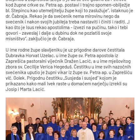
kod župne crkve sv. Petra ap. postavi i trajno spomen-obilježje
bl. Stepincu kao utemeljitelju župe koji to zaslužuje“, istaknuo je
dr. Čabraja. Rekao je da svećenik nema mirovinu nego da
svećenik i nakon svojih jubileja treba nastaviti i činiti i raditi. „I
kao što je Isus rekao apostolima - izvezi na pučinu, tako i tebi
govori - zaveslaj i dalje u dubinu dok ne pozlatiš svoje
misništvo“, zaključio je dr. Čabraja.
U ime rodne župe slavljeniku je uz prigodne darove čestitala
Dubravka Horvat Uzelac, u ime župe sv. Petra apostola iz
Zaprešića pastoralni vijećnik Dražen Lacić, a u ime mješovitog
zbora sv. Cecilije Verica Hegeduš. Čestitku u ime svih nazočnih
svećenika uputio je župni vikar iz župe sv. Petra ap. u Zaprešiću
vlč. Golek. Prigodnu čestitku „Susjeda i susjed“ kojom je
prikazano kako mali Ivek raste u domaćem narječju izrekli su
Josip i Marta Lacić.