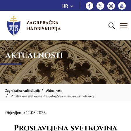
HR
Zagrebačka 
nadbiskupija
AKTUALNOSTI
Zagrebačka nadbiskupija
Aktualnosti
Proslavljena svetkovina Presvetog Srca Isusova u Palmotićevoj
Objavljeno: 12.06.2026.
Proslavljena svetkovina