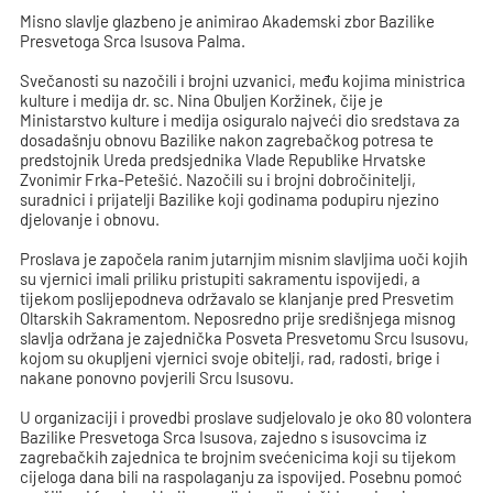
Misno slavlje glazbeno je animirao Akademski zbor Bazilike
Presvetoga Srca Isusova Palma.
Svečanosti su nazočili i brojni uzvanici, među kojima ministrica
kulture i medija dr. sc. Nina Obuljen Koržinek, čije je
Ministarstvo kulture i medija osiguralo najveći dio sredstava za
dosadašnju obnovu Bazilike nakon zagrebačkog potresa te
predstojnik Ureda predsjednika Vlade Republike Hrvatske
Zvonimir Frka-Petešić. Nazočili su i brojni dobročinitelji,
suradnici i prijatelji Bazilike koji godinama podupiru njezino
djelovanje i obnovu.
Proslava je započela ranim jutarnjim misnim slavljima uoči kojih
su vjernici imali priliku pristupiti sakramentu ispovijedi, a
tijekom poslijepodneva održavalo se klanjanje pred Presvetim
Oltarskih Sakramentom. Neposredno prije središnjega misnog
slavlja održana je zajednička Posveta Presvetomu Srcu Isusovu,
kojom su okupljeni vjernici svoje obitelji, rad, radosti, brige i
nakane ponovno povjerili Srcu Isusovu.
U organizaciji i provedbi proslave sudjelovalo je oko 80 volontera
Bazilike Presvetoga Srca Isusova, zajedno s isusovcima iz
zagrebačkih zajednica te brojnim svećenicima koji su tijekom
cijeloga dana bili na raspolaganju za ispovijed. Posebnu pomoć