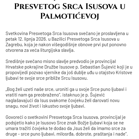
Presvetog Srca Isusova u
Palmotićevoj
Svetkovina Presvetoga Srca Isusova svečano je proslavljena u
petak 12. lipnja 2026. u Bazilici Presvetoga Srca Isusova u
Zagrebu, koja je nakon višegodišnje obnove prvi put ponovno
otvorena za veća liturgijska slavlja.
Središnje svečano misno slavlje predvodio je provincijal
Hrvatske pokrajine Družbe Isusove p. Sebastian Šujević koji je u
propovijedi pozvao vjernike da još dublje uđu u otajstvo Kristove
ljubavi te svoje srce približe Srcu Isusovu.
„Bog želi uzeti naše srce, uroniti ga u svoje Srce puno ljubavi i
vratiti nam ga preobraženo“, istaknuo je p. Šujević
naglašavajući da Isus svakome čovjeku želi darovati novu
snagu, novi život i iskustvo svoje ljubavi.
Govoreći o svetkovini Presvetoga Srca Isusova, provincijal je
podsjetio kako je Isusovo Srce znak Božje ljubavi koja se ne
umara tražiti čovjeka te dodao da „Isus želi da imamo srce za
druge - srce puno ljubavi, milosrđa, dobrote, praštanja i nade“.