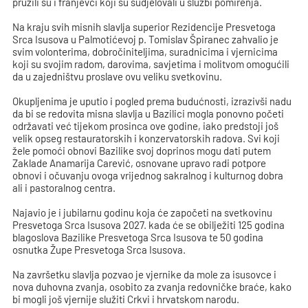
pružili su i franjevci koji su sudjelovali u službi pomirenja.
Na kraju svih misnih slavlja superior Rezidencije Presvetoga
Srca Isusova u Palmotićevoj p. Tomislav Špiranec zahvalio je
svim volonterima, dobročiniteljima, suradnicima i vjernicima
koji su svojim radom, darovima, savjetima i molitvom omogućili
da u zajedništvu proslave ovu veliku svetkovinu.
Okupljenima je uputio i pogled prema budućnosti, izrazivši nadu
da bi se redovita misna slavlja u Bazilici mogla ponovno početi
održavati već tijekom prosinca ove godine, iako predstoji još
velik opseg restauratorskih i konzervatorskih radova. Svi koji
žele pomoći obnovi Bazilike svoj doprinos mogu dati putem
Zaklade Anamarija Carević, osnovane upravo radi potpore
obnovi i očuvanju ovoga vrijednog sakralnog i kulturnog dobra
ali i pastoralnog centra.
Najavio je i jubilarnu godinu koja će započeti na svetkovinu
Presvetoga Srca Isusova 2027. kada će se obilježiti 125 godina
blagoslova Bazilike Presvetoga Srca Isusova te 50 godina
osnutka Župe Presvetoga Srca Isusova.
Na završetku slavlja pozvao je vjernike da mole za isusovce i
nova duhovna zvanja, osobito za zvanja redovničke braće, kako
bi mogli još vjernije služiti Crkvi i hrvatskom narodu.