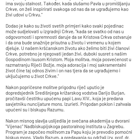
ima svoju stalnost. Također, kada slušamo Pavla u promišljanju
Crkve, on želi inspirirati svakoga od nas da se ugrađujemo kao
živi udovi u Crkvu."
Dodao je kako su životi svetih primjeri kako svaki pojedinac
može sudjelovati u izgradnji Crkve, "kada se svatko od nas u
odgovornosti i spremnosti daruje da se Kristova Crkva ostvaruje
i da ona bude snažnije prisutna u životu i vremenu u kojem
djeluje. U našem kršćanskom životu ako želimo biti živi članovi
Crkve, potrebno je njegovati jedan živi, duboki susret s našim
Gospodinom Isusom Kristom. Moja molitva, moja posvećenost u
razmatranju Riječi Božje, moja adoracija i moj sakramentalni
život čine taj odnos živim i on nas tjera da se ugrađujemo i
uključujemo u život Crkve."
Nakon popričesne molitve prigodnu riječ uputio je
dopredsjednik Središnjega križarskog vodstva Darijo Burjan,
pročitavši čestitku upućenu papi Lavu XIV., koja je predana
savjetniku nuncijature mons. Izurieti. Prigodan poklon i zahvala
upućeni su i biskupu Razumu.
Nakon misnog slavlja uslijedila je svečana akademija u dvorani
"Vijenac" Nadbiskupijskoga pastoralnog instituta u Zagrebu.
Program je započeo molitvom za Papu koju je prevodio pomoćni
biskup mons. Vlado Razum, a predavanja su održali izv. prof. dr.