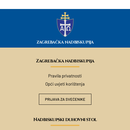
ZAGREBAČKA NADBISKUPIJA
Zagrebačka nadbiskupija
Pravila privatnosti
Opći uvjeti korištenja
PRIJAVA ZA SVEĆENIKE
Nadbiskupski duhovni stol