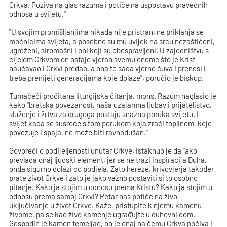
Crkva. Poziva na glas razuma i potiče na uspostavu pravednih
odnosa u svijetu."
"U svojim promišljanjima nikada nije pristran, ne priklanja se
moćnicima svijeta, a posebno su mu uvijek na srcu nezaštićeni,
ugroženi, siromašni i oni koji su obespravljeni. U zajedništvu s
cijelom Crkvom on ostaje vjeran svemu onome što je Krist
naučavao i Crkvi predao, a ona to sada vjerno čuva i prenosi i
treba prenijeti generacijama koje dolaze", poručio je biskup.
Tumačeći pročitana liturgijska čitanja, mons. Razum naglasio je
kako "bratska povezanost, naša uzajamna ljubav i prijateljstvo,
služenje i žrtva za drugoga postaju snažna poruka svijetu. I
svijet kada se susreće s tom porukom koja zrači toplinom, koje
povezuje i spaja, ne može biti ravnodušan."
Govoreći o podijeljenosti unutar Crkve, istaknuo je da "ako
prevlada onaj ljudski element, jer se ne traži inspiracija Duha,
onda sigurno dolazi do podjela. Zato hereze, krivovjerja također
prate život Crkve i zato je jako važno postaviti si to osobno
pitanje. Kako ja stojim u odnosu prema Kristu? Kako ja stojim u
odnosu prema samoj Crkvi? Petar nas potiče na živo
uključivanje u život Crkve. Kaže, pristupite k njemu kamenu
živome, pa se kao živo kamenje ugrađujte u duhovni dom.
Gospodin je kamen temeljac, on je onaj na čemu Crkva počiva i