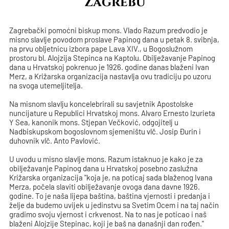
Zagrebu
Zagrebački pomoćni biskup mons. Vlado Razum predvodio je
misno slavlje povodom proslave Papinog dana u petak 8. svibnja,
na prvu obljetnicu izbora pape Lava XIV., u Bogoslužnom
prostoru bl. Alojzija Stepinca na Kaptolu. Obilježavanje Papinog
dana u Hrvatskoj pokrenuo je 1926. godine danas blaženi Ivan
Merz, a Križarska organizacija nastavlja ovu tradiciju po uzoru
na svoga utemeljitelja.
Na misnom slavlju koncelebrirali su savjetnik Apostolske
nuncijature u Republici Hrvatskoj mons. Alvaro Ernesto Izurieta
Y Sea, kanonik mons. Stjepan Večković, odgojitelj u
Nadbiskupskom bogoslovnom sjemeništu vlč. Josip Đurin i
duhovnik vlč. Anto Pavlović.
U uvodu u misno slavlje mons. Razum istaknuo je kako je za
obilježavanje Papinog dana u Hrvatskoj posebno zaslužna
Križarska organizacija "koja je, na poticaj sada blaženog Ivana
Merza, počela slaviti obilježavanje ovoga dana davne 1926.
godine. To je naša lijepa baština, baština vjernosti i predanja i
želje da budemo uvijek u jedinstvu sa Svetim Ocem i na taj način
gradimo svoju vjernost i crkvenost. Na to nas je poticao i naš
blaženi Alojzije Stepinac, koji je baš na današnji dan rođen."