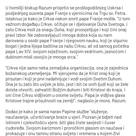
U homiliji biskup Razum prisjetio se prošlogodišnjeg Uskrsa i
posljednjeg susreta pape Franje s vjernicima na Trgu sv. Petra.
Istaknuo je kako je Crkva nakon smrti pape Franje molila. "U tom
važnom događaju Crkve, očituje se i djelovanje Duha Svetoga, i
zato Crkva moli za snagu Duha, koji prosvjetljuje i koji čini onaj
pravi izbor. Ne zaboravljajući mnoga dobra koja su nam
darovana u osobi pape Franje i njegovom nauku, koji je sigurno
bogat i jedna lijepa baština za našu Crkvu, ali od samog početka
papa Lav XIV. svojom svježinom, svojom vedrinom, jasnoćom i
dubinom misli osvojio je mnoga srca."
"Crkva nije samo neka zemaljska organizacija, ona je zajednica
božanskog utemeljenja. Mi vjerujemo da je Krist onaj koji je
prisutan i koji je prvi nadahnjuje i vodi svojim Svetim Duhom.
Ona je tu zato što uvijek je bilo, jest i bit će onih ljudi koji se žele
doista otvoriti, zahvatiti Božjim duhom i biti Kristovi do kraja. I
oni čine Crkvu vidljivom u ovome svijetu. Papa je vidljiva glava
Kristove trajne prisutnosti na zemlji", naglasio je mons. Razum.
Dodao je kako je sama narav Papine službe "služenje,
naučavanje, učvršćivanje braće u vjeri. Pozvan je bdjeti nad
istinom i cjelovitošću vjere, biti glas čiste savjesti i čuvar
ćudoređa. Svojom karizmom i proročkim glasom on naučava i
prokazuje i onu tamnu stranu svijeta i vremena u kojem živi