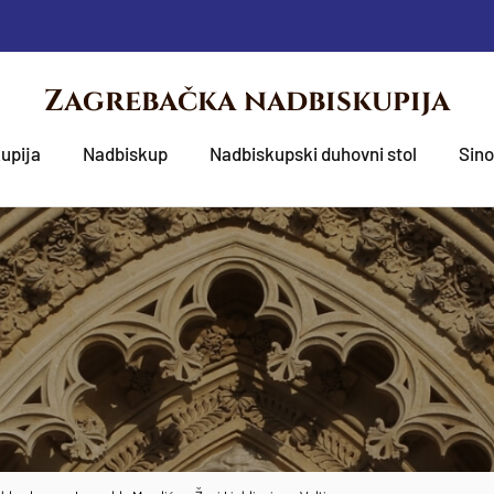
Zagrebačka nadbiskupija
upija
Nadbiskup
Nadbiskupski duhovni stol
Sin