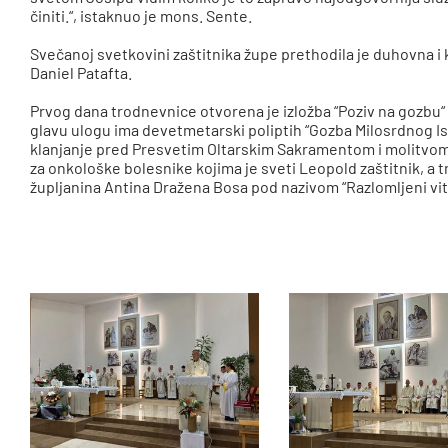
činiti.“, istaknuo je mons. Sente.
Svečanoj svetkovini zaštitnika župe prethodila je duhovna i 
Daniel Patafta.
Prvog dana trodnevnice otvorena je izložba “Poziv na gozbu“
glavu ulogu ima devetmetarski poliptih “Gozba Milosrdnog Is
klanjanje pred Presvetim Oltarskim Sakramentom i molitvom
za onkološke bolesnike kojima je sveti Leopold zaštitnik, a 
župljanina Antina Dražena Bosa pod nazivom “Razlomljeni vitr