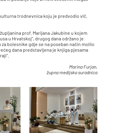
kulturna trodnevnica koju je predvodio vlč.
 župljanina prof. Marijana Jakubine u kojem
usa u Hrvatskoj“, drugog dana održano je
 za bolesnike gdje se na poseban način molilo
trećeg dana predstavljena je knjiga pjesama
aji“.
Marina Furjan,
župna medijska suradnica