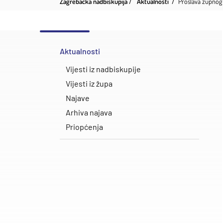
Zagrebačka nadbiskupija
Aktualnosti
​Proslava župnog
Aktualnosti
Vijesti iz nadbiskupije
Vijesti iz župa
Najave
Arhiva najava
Priopćenja