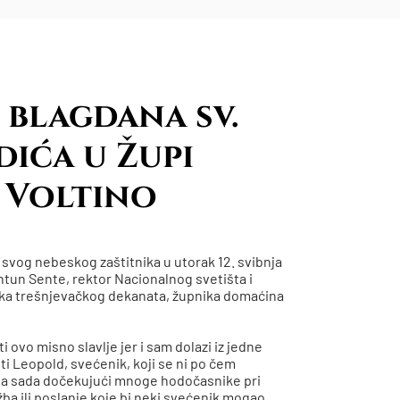
 blagdana sv.
ića u Župi
- Voltino
e svog nebeskog zaštitnika u utorak 12. svibnja
ntun Sente, rektor Nacionalnog svetišta i
nika trešnjevačkog dekanata, župnika domaćina
 ovo misno slavlje jer i sam dolazi iz jedne
i Leopold, svećenik, koji se ni po čem
 da sada dočekujući mnoge hodočasnike pri
ba ili poslanje koje bi neki svećenik mogao