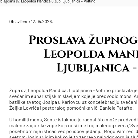
 blagdana sv. Leopolda Mandića u Župi Ljubljanica - Voltino
Objavljeno: 12.05.2026.
​Proslava župnog
Leopolda Mand
Ljubljanica 
Župa sv. Leopolda Mandića, Ljubljanica - Voltino proslavila j
svečanim euharistijskim slavljem koje je predvodio mons. A
bazilike svetog Josipa u Karlovcu uz koncelebraciju sveće
Željka Lovrića i pastoralog pomoćnika vlč. Daniela Patafte.
U homiliji mons. Sente istaknuo je radost što može predvoditi
malene zagorske župe koja nosi ime tog malenog sveca.“Svet
posebnom nije isticao već po ispovijedanju. Mogu Vam reći
svetom Josipu vidim koliko je to zapravo najodgovornija služ