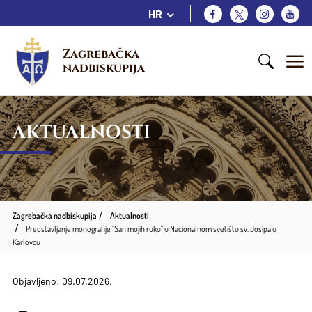
HR
Zagrebačka 
nadbiskupija
AKTUALNOSTI
Zagrebačka nadbiskupija
Aktualnosti
Predstavljanje monografije "San mojih ruku" u Nacionalnom svetištu sv. Josipa u
Karlovcu
Objavljeno: 09.07.2026.