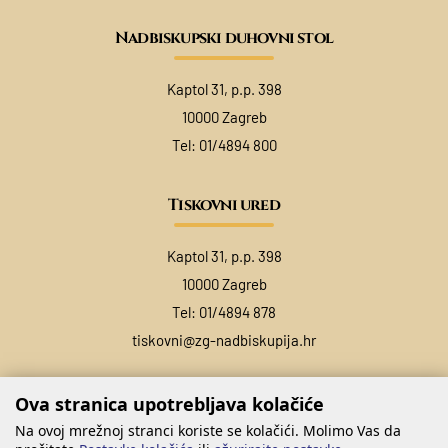
Nadbiskupski duhovni stol
Kaptol 31, p.p. 398
10000 Zagreb
Tel:
01/4894 800
Tiskovni ured
Kaptol 31, p.p. 398
10000 Zagreb
Tel:
01/4894 878
tiskovni@zg-nadbiskupija.hr
Ova stranica upotrebljava kolačiće
Na ovoj mrežnoj stranci koriste se kolačići. Molimo Vas da