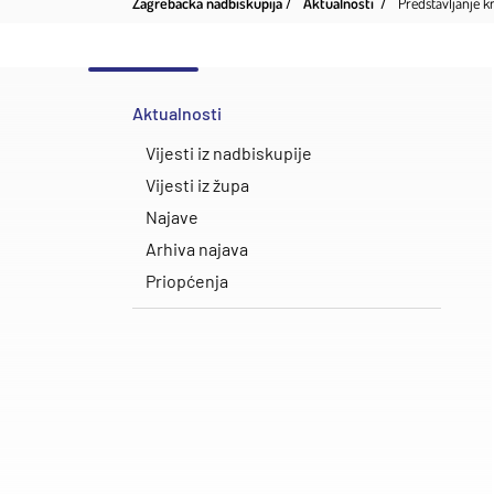
Zagrebačka nadbiskupija
Aktualnosti
Predstavljanje k
Aktualnosti
Vijesti iz nadbiskupije
Vijesti iz župa
Najave
Arhiva najava
Priopćenja