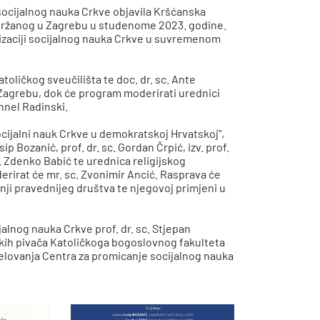
e socijalnog nauka Crkve objavila Kršćanska
održanog u Zagrebu u studenome 2023. godine.
lizaciji socijalnog nauka Crkve u suvremenom
katoličkog sveučilišta te doc. dr. sc. Ante
Zagrebu, dok će program moderirati urednici
onnel Radinski.
Socijalni nauk Crkve u demokratskoj Hrvatskoj",
ip Bozanić, prof. dr. sc. Gordan Črpić, izv. prof.
 sc. Zdenko Babić te urednica religijskog
erirat će mr. sc. Zvonimir Ancić. Rasprava će
dnji pravednijeg društva te njegovoj primjeni u
jalnog nauka Crkve prof. dr. sc. Stjepan
kih pivača Katoličkoga bogoslovnog fakulteta
djelovanja Centra za promicanje socijalnog nauka