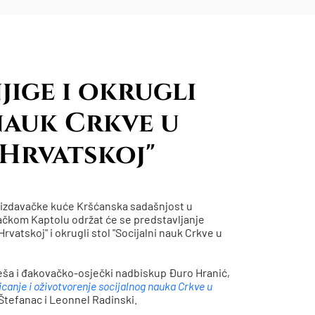
jige i okrugli
nauk Crkve u
Hrvatskoj"
i izdavačke kuće Kršćanska sadašnjost u
ebačkom Kaptolu održat će se predstavljanje
vatskoj" i okrugli stol "Socijalni nauk Crkve u
eša i đakovačko-osječki nadbiskup Đuro Hranić,
canje i oživotvorenje socijalnog nauka Crkve u
 Štefanac i Leonnel Radinski.