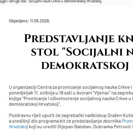
njige i okrugli stol "Socijalni nauk Crkve u demokratskoj Hrvatskoj"
Objavljeno: 11.05.2026.
Predstavljanje kn
stol "Socijalni 
demokratskoj 
U organizaciji Centra za promicanje socijalnog nauka Crkve 
ponedjeljak 11. svibnja u 18 sati u dvorani "Vijenac" na zagr
knjige "Promicanje i oživotvorenje socijalnog nauka Crkve u Hr
demokratskoj Hrvatskoj".
Pozdravnu riječ uputit će zagrebački nadbiskup Dražen Kutl
a središnji dio programa bit će predstavljanje zbornika
Promi
Hrvatskoj
koji su uredili Stjepan Baloban, Dubravka Petrović