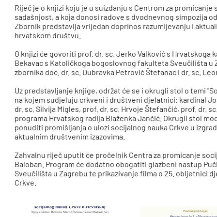
Riječ je o knjizi koju je u suizdanju s Centrom za promicanj
sadašnjost, a koja donosi radove s dvodnevnog simpozija 
Zbornik predstavlja vrijedan doprinos razumijevanju i aktua
hrvatskom društvu.
O knjizi će govoriti prof. dr. sc. Jerko Valković s Hrvatskoga 
Bekavac s Katoličkoga bogoslovnog fakulteta Sveučilišta u 
zbornika doc. dr. sc. Dubravka Petrović Štefanac i dr. sc. Le
Uz predstavljanje knjige, održat će se i okrugli stol o temi "
na kojem sudjeluju crkveni i društveni djelatnici: kardinal Jos
dr. sc. Silvija Migles, prof. dr. sc. Hrvoje Štefančić, prof. dr.
programa Hrvatskog radija Blaženka Jančić. Okrugli stol mod
ponuditi promišljanja o ulozi socijalnog nauka Crkve u izgra
aktualnim društvenim izazovima.
Zahvalnu riječ uputit će pročelnik Centra za promicanje soci
Baloban. Program će dodatno obogatiti glazbeni nastup Puč
Sveučilišta u Zagrebu te prikazivanje filma o 25. obljetnici 
Crkve.