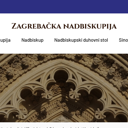
Zagrebačka nadbiskupija
upija
Nadbiskup
Nadbiskupski duhovni stol
Sin