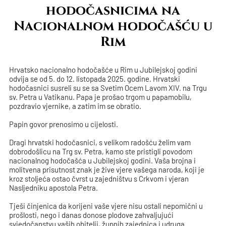
hodočasnicima na
Nacionalnom hodočašću u
Rim
Hrvatsko nacionalno hodočašće u Rim u Jubilejskoj godini
odvija se od 5. do 12. listopada 2025. godine. Hrvatski
hodočasnici susreli su se sa Svetim Ocem Lavom XIV. na Trgu
sv. Petra u Vatikanu. Papa je prošao trgom u papamobilu,
pozdravio vjernike, a zatim im se obratio.
Papin govor prenosimo u cijelosti.
Dragi hrvatski hodočasnici, s velikom radošću želim vam
dobrodošlicu na Trg sv. Petra, kamo ste pristigli povodom
nacionalnog hodočašća u Jubilejskoj godini. Vaša brojna i
molitvena prisutnost znak je žive vjere vašega naroda, koji je
kroz stoljeća ostao čvrst u zajedništvu s Crkvom i vjeran
Nasljedniku apostola Petra.
Tješi činjenica da korijeni vaše vjere nisu ostali nepomični u
prošlosti, nego i danas donose plodove zahvaljujući
svjedočanstvu vaših obitelji, župnih zajednica i udruga.