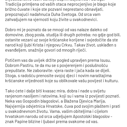
Tradicija primljena od vaših otaca neprocjenjivo je blago koje
brižno čuvate i koje ste pozvani neprestano obnavljati,
prepoznajući nadahnuća Duha Svetoga. Od srca vam
zahvaljujem na vjernosti koju živite u svakodnevici.
Dobro mi je poznato da se mnogi od vas nalaze daleko od
domovine, zbog posla, studija ili drugih potreba; no gdje god bili,
ostanite vezani uz svoje kršćanske korijene i svjedočite da ste
narod koji ljubi Krista i njegovu Crkvu. Takav život, usklađen s
evanđeljem, snažnije govori od mnogih riječi.
Potičem vas da uvijek držite pogled upravljen prema Isusu,
Dobrom Pastiru, te da mu se s povjerenjem i poslušnošću
prepuštate. Ne zaboravite: vjera raste i jača kada se dijeli.
Stoga, s radošću prenosite svojoj djeci i novim naraštajima
kršćanske vrijednosti koje su oblikovale vašu povijest i kulturu.
Tako ćete i dalje biti kvasac mira, dobra i nade u svijetu
ranjenom nasiljem i ratovima, koji su i vama iz povijesti poznati.
Neka vas Gospodin blagoslovi, a Blažena Djevica Marija,
Najvjernija odvjetnica Hrvatske, čuva pod svojim plaštem i prati
u svakodnevnom životu. Vama, vašim obiteljima i cijelom
hrvatskom narodu od srca udjeljujem Apostolski blagoslov -
znak Papine blizine i ljubavi prema svakome od vas.