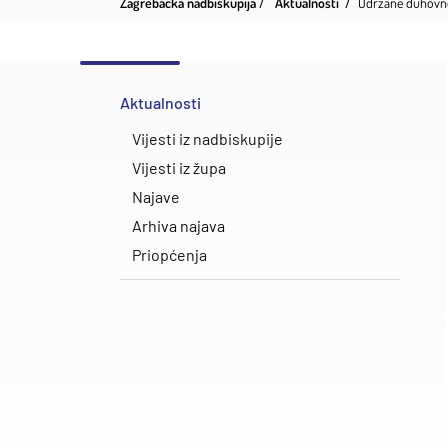
Zagrebačka nadbiskupija
Aktualnosti
​Održane duhovne
Aktualnosti
Vijesti iz nadbiskupije
Vijesti iz župa
Najave
Arhiva najava
Priopćenja