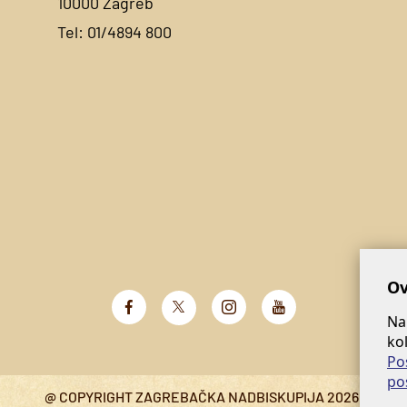
10000 Zagreb
Tel:
01/4894 800
Ov
Na
ko
Po
po
@ COPYRIGHT ZAGREBAČKA NADBISKUPIJA 2026.