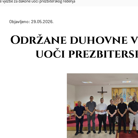
 vježbe za đakone uoči prezbiterskog ređenja
Objavljeno: 29.05.2026.
​Održane duhovne v
uoči prezbiters