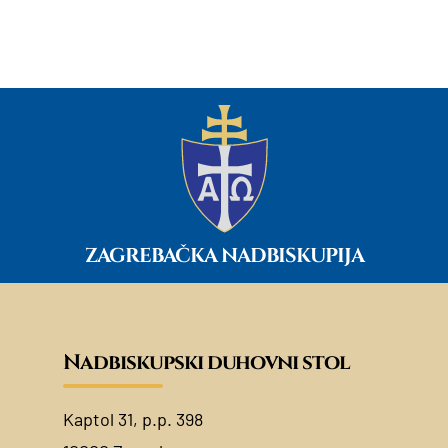
ZAGREBAČKA NADBISKUPIJA
Nadbiskupski duhovni stol
Kaptol 31, p.p. 398