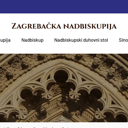
Zagrebačka nadbiskupija
upija
Nadbiskup
Nadbiskupski duhovni stol
Sin