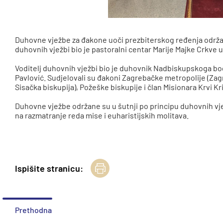
Duhovne vježbe za đakone uoči prezbiterskog ređenja održan
duhovnih vježbi bio je pastoralni centar Marije Majke Crkve 
Voditelj duhovnih vježbi bio je duhovnik Nadbiskupskoga b
Pavlović. Sudjelovali su đakoni Zagrebačke metropolije (Zag
Sisačka biskupija), Požeške biskupije i član Misionara Krvi Kr
Duhovne vježbe održane su u šutnji po principu duhovnih vj
na razmatranje reda mise i euharistijskih molitava.
Ispišite stranicu:
Prethodna