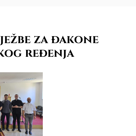
ježbe za đakone
kog ređenja