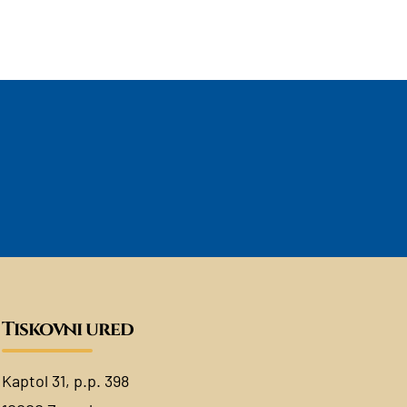
Tiskovni ured
Kaptol 31, p.p. 398