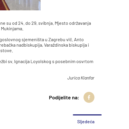
e su od 24. do 29. svibnja. Mjesto održavanja
u Mukinjama.
ogoslovnog sjemeništa u Zagrebu vlč. Anto
rebačka nadbiskupija, Varaždinska biskupija i
istove.
ežbi sv. Ignacija Loyolskog s posebnim osvrtom
Jurica Klanfar
Podijelite na:
Sljedeća