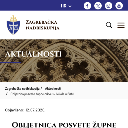
HR
Zagrebačka 
nadbiskupija
AKTUALNOSTI
Zagrebačka nadbiskupija
Aktualnosti
Obljetnica posvete župne crkve sv. Nikole u Bistri
Objavljeno: 12.07.2026.
Obljetnica posvete župne