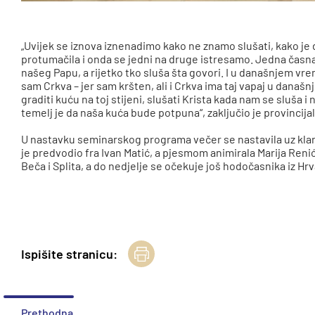
„Uvijek se iznova iznenadimo kako ne znamo slušati, kako je 
protumačila i onda se jedni na druge istresamo. Jedna časn
našeg Papu, a rijetko tko sluša šta govori. I u današnjem vre
sam Crkva – jer sam kršten, ali i Crkva ima taj vapaj u današ
graditi kuću na toj stijeni, slušati Krista kada nam se sluša i 
temelj je da naša kuća bude potpuna“, zaključio je provincijal
U nastavku seminarskog programa večer se nastavila uz kl
je predvodio fra Ivan Matić, a pjesmom animirala Marija Reni
Beča i Splita, a do nedjelje se očekuje još hodočasnika iz Hr
Ispišite stranicu:
Prethodna