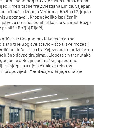
ijatelji pokojnog fra Zvjezdana Linića, bračni
ijedi i meditacije fra Zvjezdana Linića, Stjepan
jim očima“, u izdanju Verbuma. Ružica i Stjepan
 nisu poznavali. Kroz nekoliko ispričanih
eljstvo, u srca nazočnih utkali su važnost Božje
 približe Božjoj Riječi.
otvoriš srce Gospodinu, tako malo da se
š što ti je Bog sve stavio – što ti sve možeš’“,
veličinu duše i srca fra Zvjezdana te neizmjernu
nesebično davao drugima. „Ljepota tih trenutaka
Dragocjen si u Božjim očima“ knjiga pomno
i za njega, a u njoj se nalaze tekstovi
 propovijedi. Meditacije iz knjige čitao je