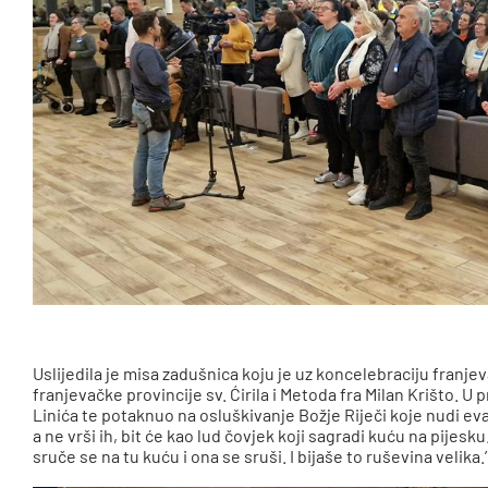
Uslijedila je misa zadušnica koju je uz koncelebraciju franje
franjevačke provincije sv. Ćirila i Metoda fra Milan Krišto. U
Linića te potaknuo na osluškivanje Božje Riječi koje nudi eva
a ne vrši ih, bit će kao lud čovjek koji sagradi kuću na pijesku
sruče se na tu kuću i ona se sruši. I bijaše to ruševina velika.’