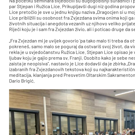
Na početku seminara svjedočili su dugogodišnji suradnici i pr
par Stjepan i Ružica Lice. Prikupljavši dugi niz godina propov
Lice pretočio je sve u jednu knjigu naziva „Dragocjen si u mo
Lice približili su osobnost fra Zvjezdana svima onima koji ga
životnih situacija i anegdota vezanih uz njihovo veliko prijat
Riječi koju je i sam fra Zvjezdan živio, ali i poticao druge da se
„Fra Zvjezdan mi je uvijek govorio ‘pa tako malo ti treba da 
pokreneš, samo malo se poguraj da ostvariš svoj život, da vidi
rekla je u svjedočanstvu Ružica Lice. Stjepan Lice opisao je 
ljubav koju je gajio prema sv. Franji. Osobito kako je sebe 
zaista je neopisiva“, nastavio je Lice dodavši da je zbirka „
izabranih fra Zvjezdanovih tekstova koji su najkarakterističnij
meditacija, klanjanja pred Presvetim Oltarskim Sakramentom i
Dario Brigić.