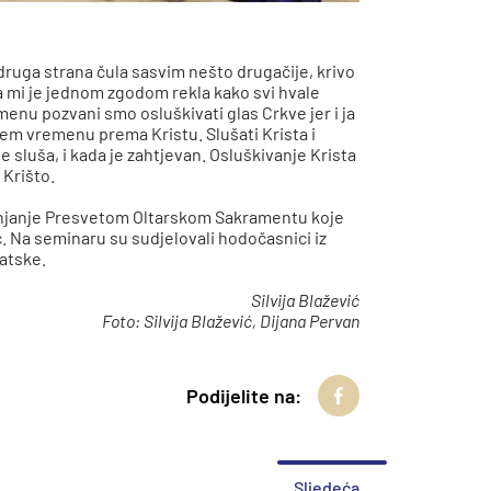
druga strana čula sasvim nešto drugačije, krivo
a mi je jednom zgodom rekla kako svi hvale
menu pozvani smo osluškivati glas Crkve jer i ja
njem vremenu prema Kristu. Slušati Krista i
ne sluša, i kada je zahtjevan. Osluškivanje Krista
 Krišto.
anjanje Presvetom Oltarskom Sakramentu koje
ć. Na seminaru su sudjelovali hodočasnici iz
vatske.
Silvija Blažević
Foto: Silvija Blažević, Dijana Pervan
Podijelite na:
Sljedeća