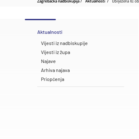
Zagrebačka nadbiskupija
Aktualnosti
Obilježena 10. ob
Aktualnosti
Vijesti iz nadbiskupije
Vijesti iz župa
Najave
Arhiva najava
Priopćenja