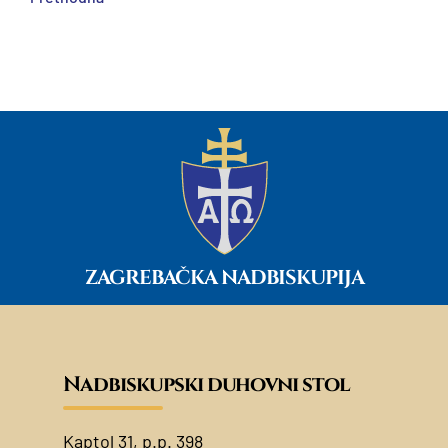
ZAGREBAČKA NADBISKUPIJA
Nadbiskupski duhovni stol
Kaptol 31, p.p. 398