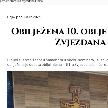
ljetnica smrti fra Zvjezdana Linića
Objavljeno: 08.12.2023.
Obilježena 10. oblj
Zvjezdana 
U Kući susreta Tabor u Samoboru u okviru seminara „Isuse, d
obilježena je deseta obljetnica smrti fra Zvjezdana Linića, u