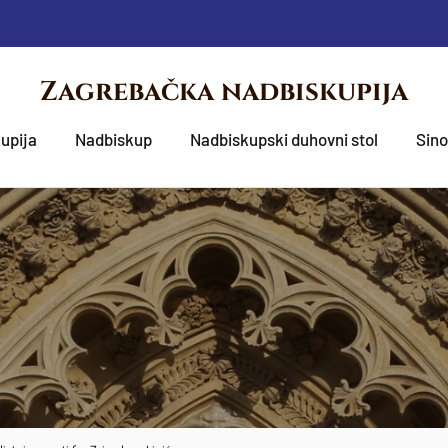
Zagrebačka nadbiskupija
upija
Nadbiskup
Nadbiskupski duhovni stol
Sin