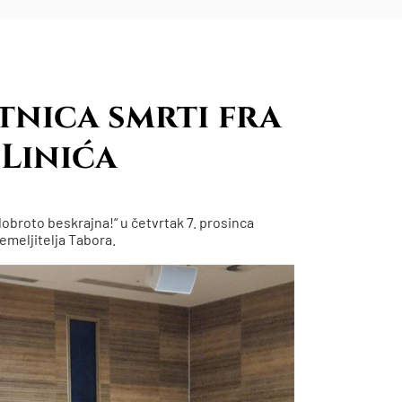
etnica smrti fra
Linića
obroto beskrajna!“ u četvrtak 7. prosinca
temeljitelja Tabora.