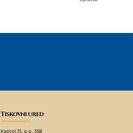
Tiskovni ured
Kaptol 31, p.p. 398