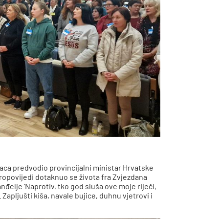
vaca predvodio provincijalni ministar Hrvatske
 propovijedi dotaknuo se života fra Zvjezdana
nđelje ‘Naprotiv, tko god sluša ove moje riječi,
. Zapljušti kiša, navale bujice, duhnu vjetrovi i