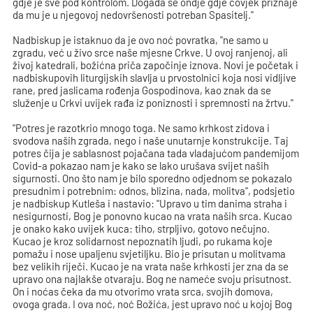
gdje je sve pod kontrolom. Događa se ondje gdje čovjek priznaje
da mu je u njegovoj nedovršenosti potreban Spasitelj."
Nadbiskup je istaknuo da je ovo noć povratka, "ne samo u
zgradu, već u živo srce naše mjesne Crkve. U ovoj ranjenoj, ali
živoj katedrali, božićna priča započinje iznova. Novi je početak i
nadbiskupovih liturgijskih slavlja u prvostolnici koja nosi vidljive
rane, pred jaslicama rođenja Gospodinova, kao znak da se
služenje u Crkvi uvijek rađa iz poniznosti i spremnosti na žrtvu."
"Potres je razotkrio mnogo toga. Ne samo krhkost zidova i
svodova naših zgrada, nego i naše unutarnje konstrukcije. Taj
potres čija je sablasnost pojačana tada vladajućom pandemijom
Covid-a pokazao nam je kako se lako urušava svijet naših
sigurnosti. Ono što nam je bilo sporedno odjednom se pokazalo
presudnim i potrebnim: odnos, blizina, nada, molitva", podsjetio
je nadbiskup Kutleša i nastavio: "Upravo u tim danima straha i
nesigurnosti, Bog je ponovno kucao na vrata naših srca. Kucao
je onako kako uvijek kuca: tiho, strpljivo, gotovo nečujno.
Kucao je kroz solidarnost nepoznatih ljudi, po rukama koje
pomažu i nose upaljenu svjetiljku. Bio je prisutan u molitvama
bez velikih riječi. Kucao je na vrata naše krhkosti jer zna da se
upravo ona najlakše otvaraju. Bog ne nameće svoju prisutnost.
On i noćas čeka da mu otvorimo vrata srca, svojih domova,
ovoga grada. I ova noć, noć Božića, jest upravo noć u kojoj Bog