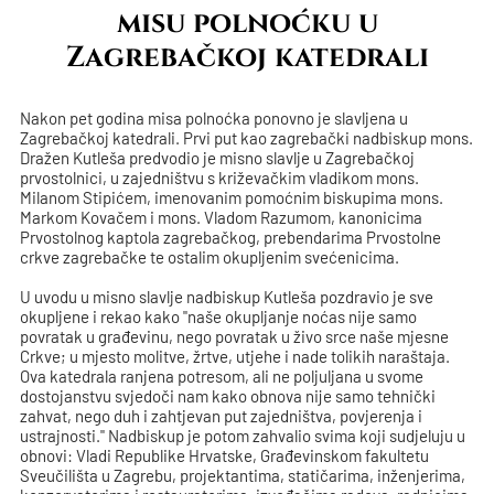
misu polnoćku u
Zagrebačkoj katedrali
Nakon pet godina misa polnoćka ponovno je slavljena u
Zagrebačkoj katedrali. Prvi put kao zagrebački nadbiskup mons.
Dražen Kutleša predvodio je misno slavlje u Zagrebačkoj
prvostolnici, u zajedništvu s križevačkim vladikom mons.
Milanom Stipićem, imenovanim pomoćnim biskupima mons.
Markom Kovačem i mons. Vladom Razumom, kanonicima
Prvostolnog kaptola zagrebačkog, prebendarima Prvostolne
crkve zagrebačke te ostalim okupljenim svećenicima.
U uvodu u misno slavlje nadbiskup Kutleša pozdravio je sve
okupljene i rekao kako "naše okupljanje noćas nije samo
povratak u građevinu, nego povratak u živo srce naše mjesne
Crkve; u mjesto molitve, žrtve, utjehe i nade tolikih naraštaja.
Ova katedrala ranjena potresom, ali ne poljuljana u svome
dostojanstvu svjedoči nam kako obnova nije samo tehnički
zahvat, nego duh i zahtjevan put zajedništva, povjerenja i
ustrajnosti." Nadbiskup je potom zahvalio svima koji sudjeluju u
obnovi: Vladi Republike Hrvatske, Građevinskom fakultetu
Sveučilišta u Zagrebu, projektantima, statičarima, inženjerima,