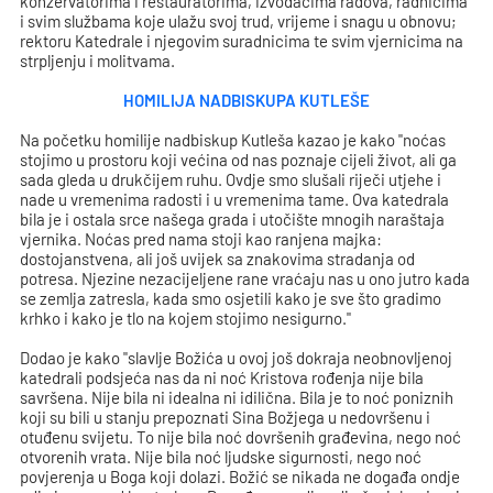
konzervatorima i restauratorima, izvođačima radova, radnicima
i svim službama koje ulažu svoj trud, vrijeme i snagu u obnovu;
rektoru Katedrale i njegovim suradnicima te svim vjernicima na
strpljenju i molitvama.
HOMILIJA NADBISKUPA KUTLEŠE
Na početku homilije nadbiskup Kutleša kazao je kako "noćas
stojimo u prostoru koji većina od nas poznaje cijeli život, ali ga
sada gleda u drukčijem ruhu. Ovdje smo slušali riječi utjehe i
nade u vremenima radosti i u vremenima tame. Ova katedrala
bila je i ostala srce našega grada i utočište mnogih naraštaja
vjernika. Noćas pred nama stoji kao ranjena majka:
dostojanstvena, ali još uvijek sa znakovima stradanja od
potresa. Njezine nezacijeljene rane vraćaju nas u ono jutro kada
se zemlja zatresla, kada smo osjetili kako je sve što gradimo
krhko i kako je tlo na kojem stojimo nesigurno."
Dodao je kako "slavlje Božića u ovoj još dokraja neobnovljenoj
katedrali podsjeća nas da ni noć Kristova rođenja nije bila
savršena. Nije bila ni idealna ni idilična. Bila je to noć poniznih
koji su bili u stanju prepoznati Sina Božjega u nedovršenu i
otuđenu svijetu. To nije bila noć dovršenih građevina, nego noć
otvorenih vrata. Nije bila noć ljudske sigurnosti, nego noć
povjerenja u Boga koji dolazi. Božić se nikada ne događa ondje