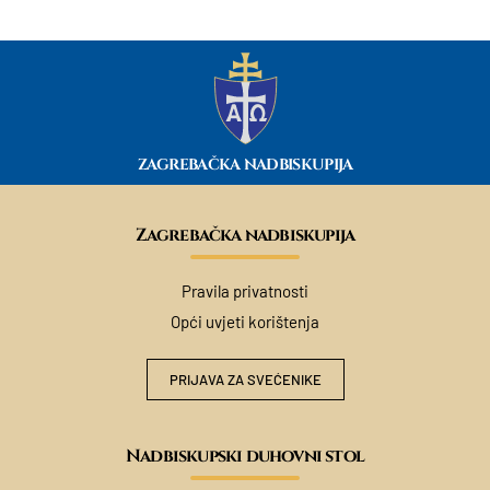
ZAGREBAČKA NADBISKUPIJA
Zagrebačka nadbiskupija
Pravila privatnosti
Opći uvjeti korištenja
PRIJAVA ZA SVEĆENIKE
Nadbiskupski duhovni stol