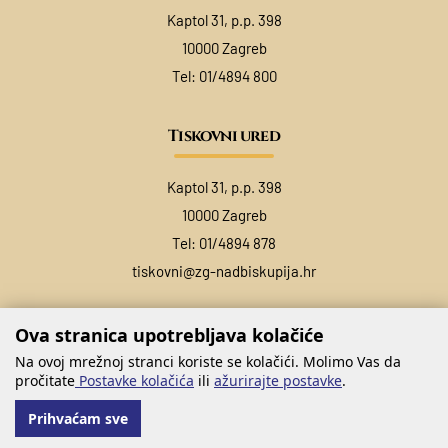
Kaptol 31, p.p. 398
10000 Zagreb
Tel:
01/4894 800
Tiskovni ured
Kaptol 31, p.p. 398
10000 Zagreb
Tel:
01/4894 878
tiskovni@zg-nadbiskupija.hr
Ova stranica upotrebljava kolačiće
Na ovoj mrežnoj stranci koriste se kolačići. Molimo Vas da
pročitate
Postavke kolačića
ili
ažurirajte postavke
.
Prihvaćam sve
@ COPYRIGHT ZAGREBAČKA NADBISKUPIJA 2026.