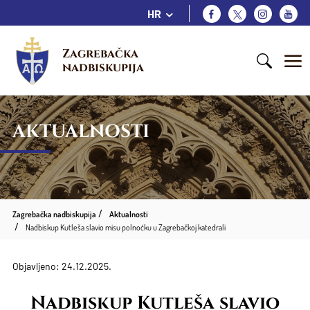
HR
Zagrebačka 
nadbiskupija
AKTUALNOSTI
Zagrebačka nadbiskupija
Aktualnosti
Nadbiskup Kutleša slavio misu polnoćku u Zagrebačkoj katedrali
Objavljeno: 24.12.2025.
Nadbiskup Kutleša slavio