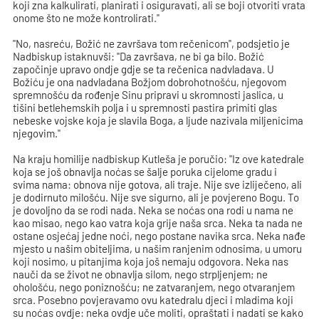
koji zna kalkulirati, planirati i osiguravati, ali se boji otvoriti vrata
onome što ne može kontrolirati."
"No, nasreću, Božić ne završava tom rečenicom", podsjetio je
Nadbiskup istaknuvši: "Da završava, ne bi ga bilo. Božić
započinje upravo ondje gdje se ta rečenica nadvladava. U
Božiću je ona nadvladana Božjom dobrohotnošću, njegovom
spremnošću da rođenje Sinu pripravi u skromnosti jaslica, u
tišini betlehemskih polja i u spremnosti pastira primiti glas
nebeske vojske koja je slavila Boga, a ljude nazivala miljenicima
njegovim."
Na kraju homilije nadbiskup Kutleša je poručio: "Iz ove katedrale
koja se još obnavlja noćas se šalje poruka cijelome gradu i
svima nama: obnova nije gotova, ali traje. Nije sve izliječeno, ali
je dodirnuto milošću. Nije sve sigurno, ali je povjereno Bogu. To
je dovoljno da se rodi nada. Neka se noćas ona rodi u nama ne
kao misao, nego kao vatra koja grije naša srca. Neka ta nada ne
ostane osjećaj jedne noći, nego postane navika srca. Neka nađe
mjesto u našim obiteljima, u našim ranjenim odnosima, u umoru
koji nosimo, u pitanjima koja još nemaju odgovora. Neka nas
nauči da se život ne obnavlja silom, nego strpljenjem; ne
ohološću, nego poniznošću; ne zatvaranjem, nego otvaranjem
srca. Posebno povjeravamo ovu katedralu djeci i mladima koji
su noćas ovdje: neka ovdje uče moliti, opraštati i nadati se kako