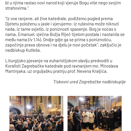
bi u njima rastao novi narod koji vjeruje Bogu više nego svojim
strahovima."
"Iz ove ranjene, ali žive katedrale, podižemo pogled prema
Djetetu položenu u jasle i vjerujemo: iz ruševina može niknuti
nada, iz tame svjetlo, iz poniznosti spasenje. Bog je noćas s
nama, Emanuel, vječna Božja Riječ tijelom postala i nastanila se
među nama (
Iv
1,14). Ondje gdje ga se prima s poniznošću,
započinje prava obnova i na djelu je novi početak", zaključio je
nadbiskup Kutleša.
Liturgijsko pjevanje na euharistijskom slavlju predvodili u
Koralisti Zagrebačke katedrale pod ravnanjem mo. Miroslava
Martinjaka, uz orguljašku pratnju prof. Nevena Kraljića.
Tiskovni ured Zagrebačke nadbiskupije