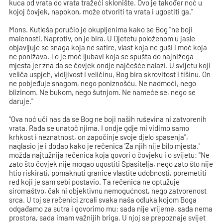
kuca od vrata do vrata tražeći sklonište. Ovo je također noć u
kojoj čovjek, napokon, može otvoriti ta vrata i ugostiti ga."
Mons. Kutleša poručio je okupljenima kako se Bog "ne boji
malenosti. Naprotiv, on je bira. U Djetetu položenom u jasle
objavljuje se snaga koja ne satire, vlast koja ne guši i moć koja
ne ponižava. To je moć ljubavi koja se spušta do najnižega
mjesta jer zna da se čovjek ondje najčešće nalazi. U svijetu koji
veliča uspjeh, vidljivost i veličinu, Bog bira skrovitost i tišinu. On
ne pobjeđuje snagom, nego poniznošću. Ne nadmoći, nego
blizinom. Ne bukom, nego šutnjom. Ne nameće se, nego se
daruje."
"Ova noć uči nas da se Bog ne boji naših ruševina ni zatvorenih
vrata. Rađa se unatoč njima. I ondje gdje mi vidimo samo
krhkost i neznatnost, on započinje svoje djelo spasenja",
naglasio je i dodao kako je rečenica 'Za njih nije bilo mjesta.'
možda najtužnija rečenica koja govori o čovjeku i o svijetu: "Ne
zato što čovjek nije mogao ugostiti Spasitelja, nego zato što nije
htio riskirati, pomaknuti granice vlastite udobnosti, poremetiti
red koji je sam sebi postavio. Ta rečenica ne optužuje
siromaštvo, čak ni objektivnu nemogućnost, nego zatvorenost
srca. U toj se rečenici zrcali svaka naša odluka kojom Boga
odgađamo za sutra i govorimo mu: sada nije vrijeme, sada nema
prostora, sada imam važnijih briga. U njoj se prepoznaje svijet