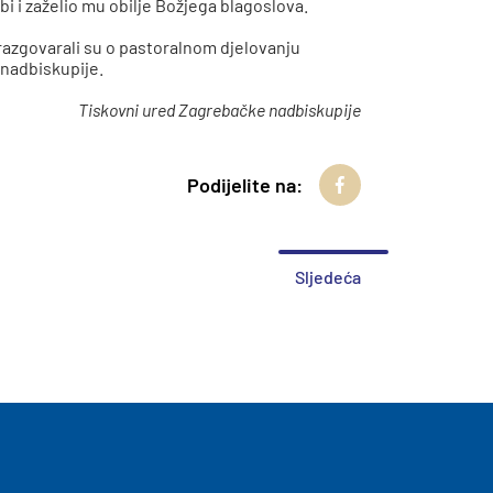
i i zaželio mu obilje Božjega blagoslova.
razgovarali su o pastoralnom djelovanju
nadbiskupije.
Tiskovni ured Zagrebačke nadbiskupije
Podijelite na:
Sljedeća