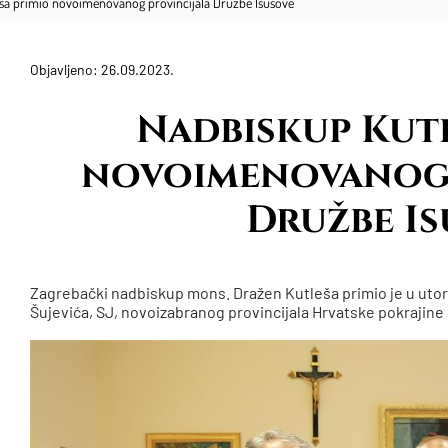
ša primio novoimenovanog provincijala Družbe Isusove
Objavljeno: 26.09.2023.
Nadbiskup Kutl
novoimenovanog 
Družbe Is
Zagrebački nadbiskup mons. Dražen Kutleša primio je u utor
Šujevića, SJ, novoizabranog provincijala Hrvatske pokrajine