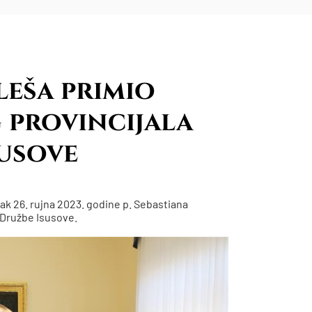
eša primio
provincijala
usove
ak 26. rujna 2023. godine p. Sebastiana
 Družbe Isusove.