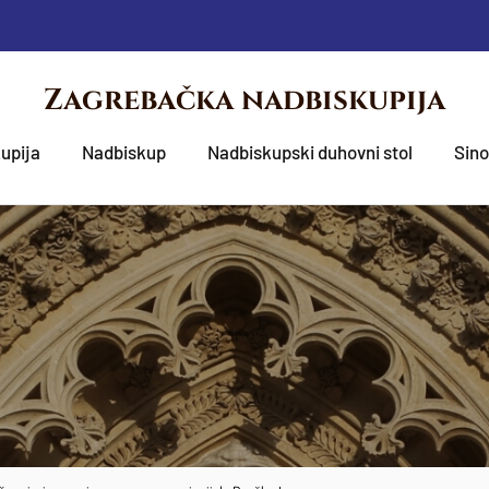
Zagrebačka nadbiskupija
upija
Nadbiskup
Nadbiskupski duhovni stol
Sin