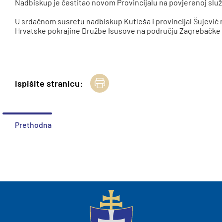
Nadbiskup je čestitao novom Provincijalu na povjerenoj služb
U srdačnom susretu nadbiskup Kutleša i provincijal Šujević 
Hrvatske pokrajine Družbe Isusove na području Zagrebačke 
Ispišite stranicu:
Prethodna