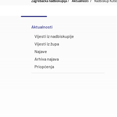
Zagrebačka nadbiskupija
Aktualnosti
Nadbiskup Kutle
Aktualnosti
Vijesti iz nadbiskupije
Vijesti iz župa
Najave
Arhiva najava
Priopćenja