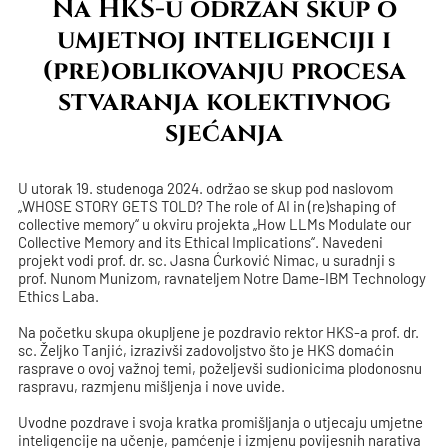
Na HKS-u održan skup o
umjetnoj inteligenciji i
(pre)oblikovanju procesa
stvaranja kolektivnog
sjećanja
U utorak 19. studenoga 2024. održao se skup pod naslovom
„WHOSE STORY GETS TOLD? The role of AI in (re)shaping of
collective memory“ u okviru projekta „How LLMs Modulate our
Collective Memory and its Ethical Implications“. Navedeni
projekt vodi prof. dr. sc. Jasna Ćurković Nimac, u suradnji s
prof. Nunom Munizom, ravnateljem Notre Dame-IBM Technology
Ethics Laba.
Na početku skupa okupljene je pozdravio rektor HKS-a prof. dr.
sc. Željko Tanjić, izrazivši zadovoljstvo što je HKS domaćin
rasprave o ovoj važnoj temi, poželjevši sudionicima plodonosnu
raspravu, razmjenu mišljenja i nove uvide.
Uvodne pozdrave i svoja kratka promišljanja o utjecaju umjetne
inteligencije na učenje, pamćenje i izmjenu povijesnih narativa