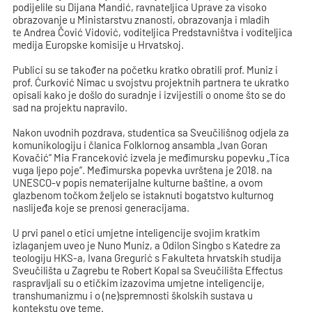
podijelile su Dijana Mandić, ravnateljica Uprave za visoko
obrazovanje u Ministarstvu znanosti, obrazovanja i mladih
te Andrea Čović Vidović, voditeljica Predstavništva i voditeljica
medija Europske komisije u Hrvatskoj.
Publici su se također na početku kratko obratili prof. Muniz i
prof. Ćurković Nimac u svojstvu projektnih partnera te ukratko
opisali kako je došlo do suradnje i izvijestili o onome što se do
sad na projektu napravilo.
Nakon uvodnih pozdrava, studentica sa Sveučilišnog odjela za
komunikologiju i članica Folklornog ansambla „Ivan Goran
Kovačić“ Mia Franceković izvela je međimursku popevku „Tica
vuga ljepo poje“. Međimurska popevka uvrštena je 2018. na
UNESCO-v popis nematerijalne kulturne baštine, a ovom
glazbenom točkom željelo se istaknuti bogatstvo kulturnog
naslijeđa koje se prenosi generacijama.
U prvi panel o etici umjetne inteligencije svojim kratkim
izlaganjem uveo je Nuno Muniz, a Odilon Singbo s Katedre za
teologiju HKS-a, Ivana Gregurić s Fakulteta hrvatskih studija
Sveučilišta u Zagrebu te Robert Kopal sa Sveučilišta Effectus
raspravljali su o etičkim izazovima umjetne inteligencije,
transhumanizmu i o (ne)spremnosti školskih sustava u
kontekstu ove teme.