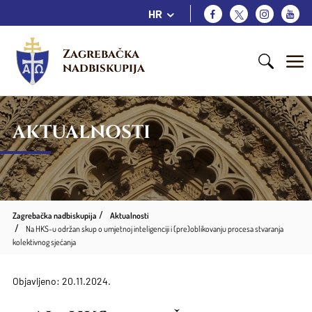
HR
Zagrebačka 
nadbiskupija
AKTUALNOSTI
Zagrebačka nadbiskupija
Aktualnosti
Na HKS-u održan skup o umjetnoj inteligenciji i (pre)oblikovanju procesa stvaranja
kolektivnog sjećanja
Objavljeno: 20.11.2024.