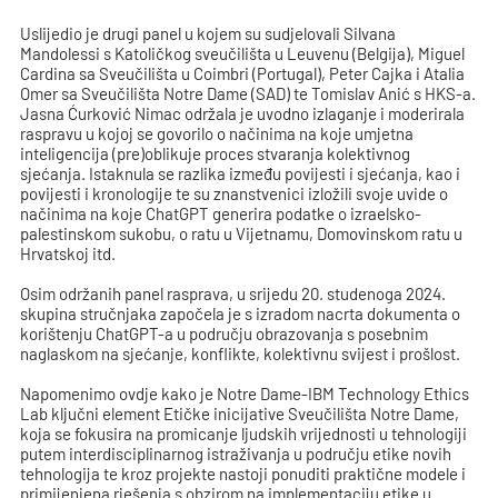
Uslijedio je drugi panel u kojem su sudjelovali Silvana
Mandolessi s Katoličkog sveučilišta u Leuvenu (Belgija), Miguel
Cardina sa Sveučilišta u Coimbri (Portugal), Peter Cajka i Atalia
Omer sa Sveučilišta Notre Dame (SAD) te Tomislav Anić s HKS-a.
Jasna Ćurković Nimac održala je uvodno izlaganje i moderirala
raspravu u kojoj se govorilo o načinima na koje umjetna
inteligencija (pre)oblikuje proces stvaranja kolektivnog
sjećanja. Istaknula se razlika između povijesti i sjećanja, kao i
povijesti i kronologije te su znanstvenici izložili svoje uvide o
načinima na koje ChatGPT generira podatke o izraelsko-
palestinskom sukobu, o ratu u Vijetnamu, Domovinskom ratu u
Hrvatskoj itd.
Osim održanih panel rasprava, u srijedu 20. studenoga 2024.
skupina stručnjaka započela je s izradom nacrta dokumenta o
korištenju ChatGPT-a u području obrazovanja s posebnim
naglaskom na sjećanje, konflikte, kolektivnu svijest i prošlost.
Napomenimo ovdje kako je Notre Dame-IBM Technology Ethics
Lab ključni element Etičke inicijative Sveučilišta Notre Dame,
koja se fokusira na promicanje ljudskih vrijednosti u tehnologiji
putem interdisciplinarnog istraživanja u području etike novih
tehnologija te kroz projekte nastoji ponuditi praktične modele i
primijenjena rješenja s obzirom na implementaciju etike u