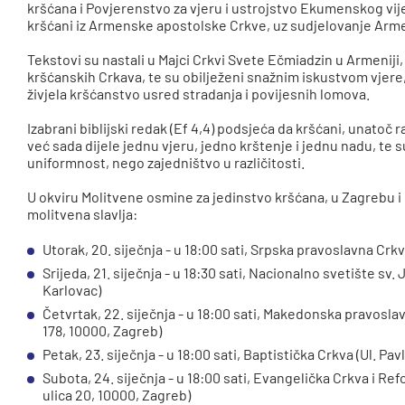
kršćana i Povjerenstvo za vjeru i ustrojstvo Ekumenskog vije
kršćani iz Armenske apostolske Crkve, uz sudjelovanje Arm
Tekstovi su nastali u Majci Crkvi Svete Ečmiadzin u Armeniji
kršćanskih Crkava, te su obilježeni snažnim iskustvom vjere, 
živjela kršćanstvo usred stradanja i povijesnih lomova.
Izabrani biblijski redak (Ef 4,4) podsjeća da kršćani, unatoč 
već sada dijele jednu vjeru, jedno krštenje i jednu nadu, te s
uniformnost, nego zajedništvo u različitosti.
U okviru Molitvene osmine za jedinstvo kršćana, u Zagrebu i
molitvena slavlja:
Utorak, 20. siječnja - u 18:00 sati, Srpska pravoslavna Crk
Srijeda, 21. siječnja - u 18:30 sati, Nacionalno svetište sv
Karlovac)
Četvrtak, 22. siječnja - u 18:00 sati, Makedonska pravosla
178, 10000, Zagreb)
Petak, 23. siječnja - u 18:00 sati, Baptistička Crkva (Ul. Pa
Subota, 24. siječnja - u 18:00 sati, Evangelička Crkva i R
ulica 20, 10000, Zagreb)