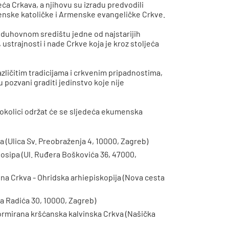
ća Crkava, a njihovu su izradu predvodili
enske katoličke i Armenske evangeličke Crkve.
, duhovnom središtu jedne od najstarijih
ustrajnosti i nade Crkve koja je kroz stoljeća
različitim tradicijama i crkvenim pripadnostima,
u pozvani graditi jedinstvo koje nije
 okolici održat će se sljedeća ekumenska
va (Ulica Sv. Preobraženja 4, 10000, Zagreb)
. Josipa (Ul. Ruđera Boškovića 36, 47000,
vna Crkva - Ohridska arhiepiskopija (Nova cesta
vla Radića 30, 10000, Zagreb)
eformirana kršćanska kalvinska Crkva (Našička