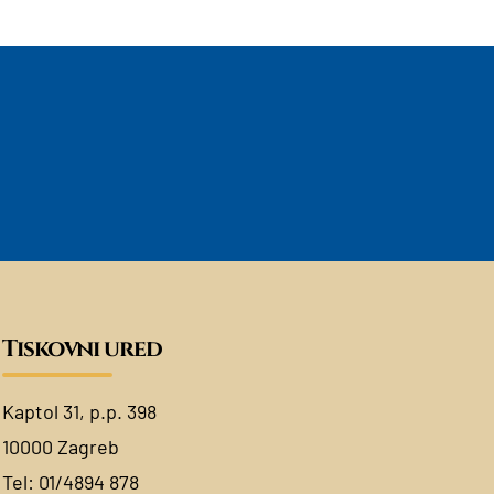
Tiskovni ured
Kaptol 31, p.p. 398
10000 Zagreb
Tel:
01/4894 878