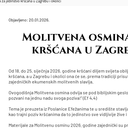
 za jedinstvo kršćana u Zagrebu i okolici
Objavljeno: 20.01.2026.
​Molitvena osmina
kršćana u Zagre
Od 18. do 25. siječnja 2026. godine kršćani diljem svijeta ob
kršćana, a u Zagrebu i okolici ona će se, prema tradiciji prisu
zajedničkih ekumenskih molitvenih slavlja.
Ovogodišnja Molitvena osmina odvija se pod biblijskim geslom:
pozvani na jednu nadu svoga poziva!“ (Ef 4,4)
Tema je preuzeta iz Poslanice Efežanima te u središte stavlj
kao trajni poziv kršćanima da to jedinstvo sve vidljivije žive 
Materijale za Molitvenu osminu 2026. godine zajednički su pr