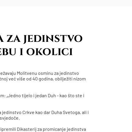
 za jedinstvo
bu i okolici
ilježavaju Molitvenu osminu za jedinstvo
tnoj već više od 40 godina, obilježiti nizom
 „Jedno tijelo i jedan Duh - kao što ste i
a jedinstvo Crkve kao dar Duha Svetoga, ali i
i svjedoče.
ipremili Dikasterij za promicanje jedinstva