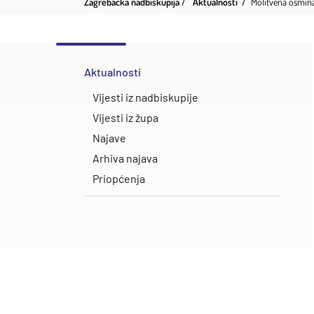
Zagrebačka nadbiskupija
Aktualnosti
​Molitvena osmina
Aktualnosti
Vijesti iz nadbiskupije
Vijesti iz župa
Najave
Arhiva najava
Priopćenja