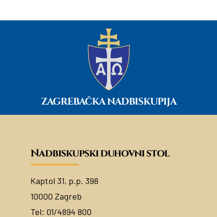
ZAGREBAČKA NADBISKUPIJA
Nadbiskupski duhovni stol
Kaptol 31, p.p. 398
10000 Zagreb
Tel:
01/4894 800