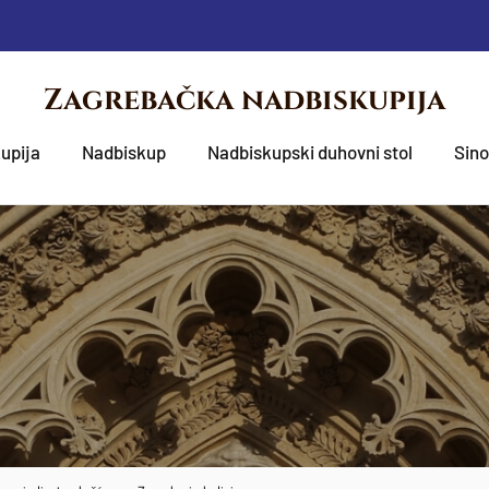
Zagrebačka nadbiskupija
upija
Nadbiskup
Nadbiskupski duhovni stol
Sin