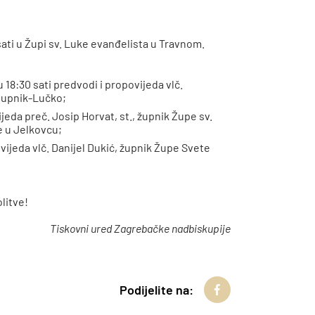
 sati u Župi sv. Luke evanđelista u Travnom.
u 18:30 sati predvodi i propovijeda vlč.
tupnik-Lučko;
ijeda preč. Josip Horvat, st., župnik Župe sv.
pe u Jelkovcu;
ovijeda vlč. Danijel Dukić, župnik Župe Svete
litve!
Tiskovni ured Zagrebačke nadbiskupije
Podijelite na: