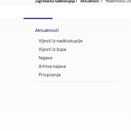
Zagrebačka nadbiskupija
Aktualnosti
Mladomisnici 202
Aktualnosti
Vijesti iz nadbiskupije
Vijesti iz župa
Najave
Arhiva najava
Priopćenja