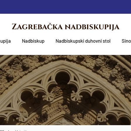
Zagrebačka nadbiskupija
upija
Nadbiskup
Nadbiskupski duhovni stol
Sin