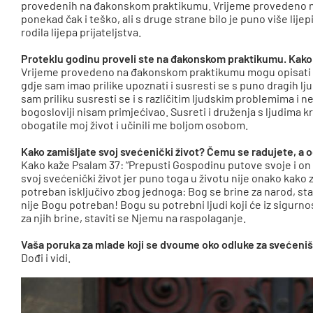
provedenih na đakonskom praktikumu. Vrijeme provedeno na b
ponekad čak i teško, ali s druge strane bilo je puno više lijep
rodila lijepa prijateljstva.
Proteklu godinu proveli ste na đakonskom praktikumu. Kako b
Vrijeme provedeno na đakonskom praktikumu mogu opisati ka
gdje sam imao prilike upoznati i susresti se s puno dragih lju
sam priliku susresti se i s različitim ljudskim problemima i
bogosloviji nisam primjećivao. Susreti i druženja s ljudima 
obogatile moj život i učinili me boljom osobom.
Kako zamišljate svoj svećenički život? Čemu se radujete, a 
Kako kaže Psalam 37: “Prepusti Gospodinu putove svoje i on ć
svoj svećenički život jer puno toga u životu nije onako kako
potreban isključivo zbog jednoga: Bog se brine za narod, st
nije Bogu potreban! Bogu su potrebni ljudi koji će iz sigurnost
za njih brine, staviti se Njemu na raspolaganje.
Vaša poruka za mlade koji se dvoume oko odluke za svećeni
Dođi i vidi.