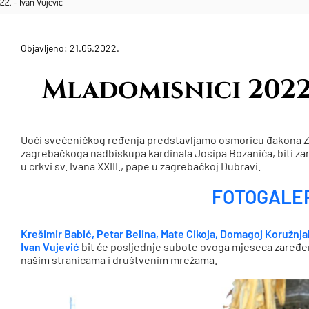
2. - Ivan Vujević
Objavljeno: 21.05.2022.
Mladomisnici 2022.
Uoči svećeničkog ređenja predstavljamo osmoricu đakona Z
zagrebačkoga nadbiskupa kardinala Josipa Bozanića, biti zar
u crkvi sv. Ivana XXIII., pape u zagrebačkoj Dubravi.
FOTOGALE
Krešimir Babić, Petar Belina, Mate Cikoja, Domagoj Koružnjak
Ivan Vujević
bit će posljednje subote ovoga mjeseca zaređeni
našim stranicama i društvenim mrežama.