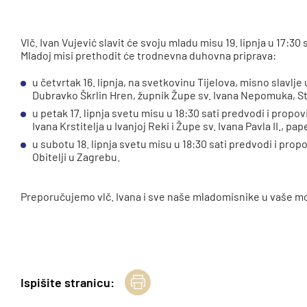
Vlč. Ivan Vujević slavit će svoju mladu misu 19. lipnja u 17:30
Mladoj misi prethodit će trodnevna duhovna priprava:
u četvrtak 16. lipnja, na svetkovinu Tijelova, misno slavlje 
Dubravko Škrlin Hren, župnik Župe sv. Ivana Nepomuka, S
u petak 17. lipnja svetu misu u 18:30 sati predvodi i propov
Ivana Krstitelja u Ivanjoj Reki i Župe sv. Ivana Pavla II., pa
u subotu 18. lipnja svetu misu u 18:30 sati predvodi i prop
Obitelji u Zagrebu.
Preporučujemo vlč. Ivana i sve naše mladomisnike u vaše mo
Ispišite stranicu: