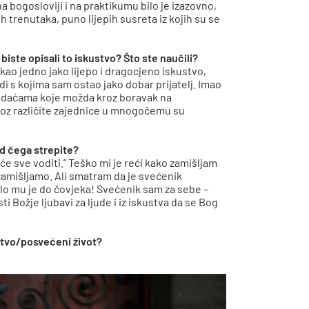
ogosloviji i na praktikumu bilo je izazovno,
ih trenutaka, puno lijepih susreta iz kojih su se
iste opisali to iskustvo? Što ste naučili?
o jedno jako lijepo i dragocjeno iskustvo,
di s kojima sam ostao jako dobar prijatelj. Imao
 nedaćama koje možda kroz boravak na
kroz različite zajednice u mnogočemu su
od čega strepite?
e sve voditi.” Teško mi je reći kako zamišljam
 zamišljamo. Ali smatram da je svećenik
alo mu je do čovjeka! Svećenik sam za sebe –
i Božje ljubavi za ljude i iz iskustva da se Bog
štvo/posvećeni život?