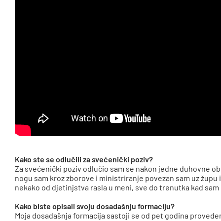
Kako ste se odlučili za svećenički poziv?
Za svećenički poziv odlučio sam se nakon jedne duhovne obn
nogu sam kroz zborove i ministriranje povezan sam uz župu i
nekako od djetinjstva rasla u meni, sve do trenutka kad sam o
Kako biste opisali svoju dosadašnju formaciju?
Moja dosadašnja formacija sastoji se od pet godina proveden