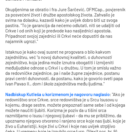
Okupljenima se obratio i fra Jure Šarčević, OFMCap., povjerenik
za posvećeni život i družbe apostolskog života. Zahvalio je
svima na dolasku, kazavši kako je uvijek dobro biti uz svoga
pastira. "To je garancija da nećemo odlutati, niti se udaljiti od
Crkve i od onih koji je predvode kao nasljednici apostola.
Pripadnost svojoj zajednici ili Crkvi neće dopustiti da nas
najamnik ugrozi."
Istaknuo je kako ovaj susret ne progovara o bilo kakvom
zajedništvu, već "o novoj duhovnoj kvaliteti, o
duhovnosti
zajedništva
, koja jedina može iznutra obogatiti i izmijeniti
međuljudske odnose u Crkvi i u društvu. U tom je smislu važno
da redovničke zajednice, pa i naše župne zajednice, postanu
pravi centri duhovnosti, da postanu, kako je govorio sveti papa
Ivan Pavao II.,
dom i škola
zajedništva među ljudima."
Nadbiskup Kutleša u korizmenom je nagovoru naglasio
: "Ako je
redovništvo srce Crkve, srce redovništva je u Srcu Isusovu u
kojemu, drage sestre, možete prepoznati same sebe i od kojega
možete naučiti ljubiti. Korizma je poziv da u tišini srca
razmišljamo o Isusu i njegovoj ljubavi - da mu se približimo, da
upoznamo njegovo otvoreno i ranjeno srce koje nas ljubi, koje je
živo u Euharistiji, koje živi u Crkvi i koje nas uvijek strpljivo
čeka. U vremenu koje je izgubilo srce (usp.
Dilexit nos
, br. 9),