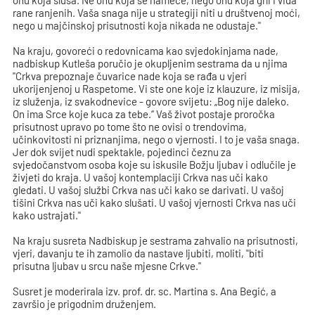
onu koja sluša. Ne onu koja se nameće, nego onu koja grli i vida
rane ranjenih. Vaša snaga nije u strategiji niti u društvenoj moći,
nego u majčinskoj prisutnosti koja nikada ne odustaje."
Na kraju, govoreći o redovnicama kao svjedokinjama nade,
nadbiskup Kutleša poručio je okupljenim sestrama da u njima
"Crkva prepoznaje čuvarice nade koja se rađa u vjeri
ukorijenjenoj u Raspetome. Vi ste one koje iz klauzure, iz misija,
iz služenja, iz svakodnevice - govore svijetu: „Bog nije daleko.
On ima Srce koje kuca za tebe.“ Vaš život postaje proročka
prisutnost upravo po tome što ne ovisi o trendovima,
učinkovitosti ni priznanjima, nego o vjernosti. I to je vaša snaga.
Jer dok svijet nudi spektakle, pojedinci čeznu za
svjedočanstvom osoba koje su iskusile Božju ljubav i odlučile je
živjeti do kraja. U vašoj kontemplaciji Crkva nas uči kako
gledati. U vašoj službi Crkva nas uči kako se darivati. U vašoj
tišini Crkva nas uči kako slušati. U vašoj vjernosti Crkva nas uči
kako ustrajati."
Na kraju susreta Nadbiskup je sestrama zahvalio na prisutnosti,
vjeri, davanju te ih zamolio da nastave ljubiti, moliti, "biti
prisutna ljubav u srcu naše mjesne Crkve."
Susret je moderirala izv. prof. dr. sc. Martina s. Ana Begić, a
završio je prigodnim druženjem.