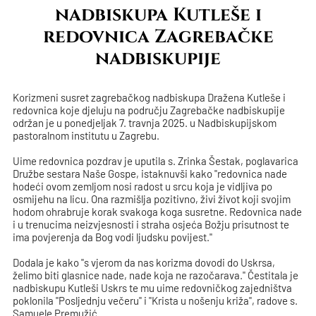
nadbiskupa Kutleše i
redovnica Zagrebačke
nadbiskupije
Korizmeni susret zagrebačkog nadbiskupa Dražena Kutleše i
redovnica koje djeluju na području Zagrebačke nadbiskupije
održan je u ponedjeljak 7. travnja 2025. u Nadbiskupijskom
pastoralnom institutu u Zagrebu.
Uime redovnica pozdrav je uputila s. Zrinka Šestak, poglavarica
Družbe sestara Naše Gospe, istaknuvši kako "redovnica nade
hodeći ovom zemljom nosi radost u srcu koja je vidljiva po
osmijehu na licu. Ona razmišlja pozitivno, živi život koji svojim
hodom ohrabruje korak svakoga koga susretne. Redovnica nade
i u trenucima neizvjesnosti i straha osjeća Božju prisutnost te
ima povjerenja da Bog vodi ljudsku povijest."
Dodala je kako "s vjerom da nas korizma dovodi do Uskrsa,
želimo biti glasnice nade, nade koja ne razočarava." Čestitala je
nadbiskupu Kutleši Uskrs te mu uime redovničkog zajedništva
poklonila "Posljednju večeru" i "Krista u nošenju križa", radove s.
Samuele Premužić.