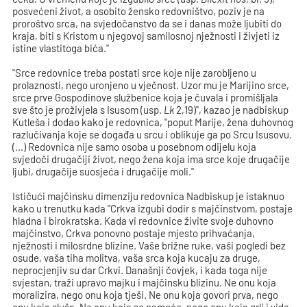
posvećeni život, a osobito žensko redovništvo, poziv je na
proroštvo srca, na svjedočanstvo da se i danas može ljubiti do
kraja, biti s Kristom u njegovoj samilosnoj nježnosti i živjeti iz
istine vlastitoga bića."
"Srce redovnice treba postati srce koje nije zarobljeno u
prolaznosti, nego uronjeno u vječnost. Uzor mu je Marijino srce,
srce prve Gospodinove službenice koja je čuvala i promišljala
sve što je proživjela s Isusom (usp.
Lk
2,19)", kazao je nadbiskup
Kutleša i dodao kako je redovnica, "poput Marije, žena duhovnog
razlučivanja koje se događa u srcu i oblikuje ga po Srcu Isusovu.
(...) Redovnica nije samo osoba u posebnom odijelu koja
svjedoči drugačiji život, nego žena koja ima srce koje drugačije
ljubi, drugačije suosjeća i drugačije moli."
Ističući majčinsku dimenziju redovnica Nadbiskup je istaknuo
kako u trenutku kada "Crkva izgubi dodir s majčinstvom, postaje
hladna i birokratska. Kada vi redovnice živite svoje duhovno
majčinstvo, Crkva ponovno postaje mjesto prihvaćanja,
nježnosti i milosrdne blizine. Vaše brižne ruke, vaši pogledi bez
osude, vaša tiha molitva, vaša srca koja kucaju za druge,
neprocjenjiv su dar Crkvi. Današnji čovjek, i kada toga nije
svjestan, traži upravo majku i majčinsku blizinu. Ne onu koja
moralizira, nego onu koja tješi. Ne onu koja govori prva, nego