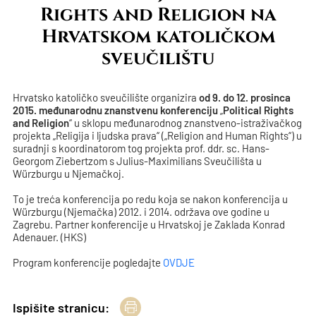
Rights and Religion na
Hrvatskom katoličkom
sveučilištu
Hrvatsko katoličko sveučilište organizira
od 9. do 12. prosinca
2015. međunarodnu znanstvenu konferenciju
„
Political Rights
and Religion
“ u sklopu međunarodnog znanstveno-istraživačkog
projekta „Religija i ljudska prava“ („Religion and Human Rights“) u
suradnji s koordinatorom tog projekta prof. ddr. sc. Hans-
Georgom Ziebertzom s Julius-Maximilians Sveučilišta u
Würzburgu u Njemačkoj.
To je treća konferencija po redu koja se nakon konferencija u
Würzburgu (Njemačka) 2012. i 2014. održava ove godine u
Zagrebu. Partner konferencije u Hrvatskoj je Zaklada Konrad
Adenauer. (HKS)
Program konferencije pogledajte
OVDJE
Ispišite stranicu: