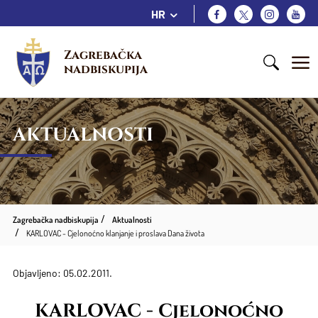
HR
Zagrebačka 
nadbiskupija
AKTUALNOSTI
Zagrebačka nadbiskupija
Aktualnosti
KARLOVAC - Cjelonoćno klanjanje i proslava Dana života
Objavljeno: 05.02.2011.
KARLOVAC - Cjelonoćno