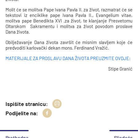
Molit će se molitva Pape Ivana Pavla II. za život, razmatrat će se
tekstovi iz enciklike pape Ivana Pavla II., Evangelium vitae,
molitva pape Benedikta XVI .za život, te klanjanje Presvetomu
Oltarskom Sakramentu i molitva za život povodom proslave
Dana života.
Obilježavanje Dana života završit će misnim slavljem koje će
predvoditi karlovački dekan mons. Ferdinand Vražić.
MATERIJALE ZA PROSLAVU DANA ŽIVOTA PREUZMITE OVDJE:
Stipe Granić
Ispišite stranicu:
Podijelite na:
Prethodna
Sljedeća