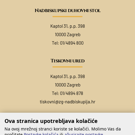
Nadbiskupski duhovni stol
Kaptol 31, p.p. 398
10000 Zagreb
Tel:
01/4894 800
Tiskovni ured
Kaptol 31, p.p. 398
10000 Zagreb
Tel:
01/4894 878
tiskovni@zg-nadbiskupija.hr
Ova stranica upotrebljava kolačiće
Na ovoj mrežnoj stranci koriste se kolačići. Molimo Vas da
pročitate
Postavke kolačića
ili
ažurirajte postavke
.