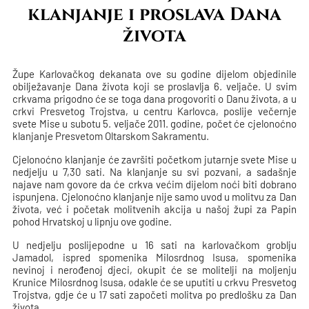
klanjanje i proslava Dana
života
Župe Karlovačkog dekanata ove su godine dijelom objedinile
obilježavanje Dana života koji se proslavlja 6. veljače. U svim
crkvama prigodno će se toga dana progovoriti o Danu života, a u
crkvi Presvetog Trojstva, u centru Karlovca, poslije večernje
svete Mise u subotu 5. veljače 2011. godine, počet će cjelonoćno
klanjanje Presvetom Oltarskom Sakramentu.
Cjelonoćno klanjanje će završiti početkom jutarnje svete Mise u
nedjelju u 7,30 sati. Na klanjanje su svi pozvani, a sadašnje
najave nam govore da će crkva većim dijelom noći biti dobrano
ispunjena. Cjelonoćno klanjanje nije samo uvod u molitvu za Dan
života, već i početak molitvenih akcija u našoj župi za Papin
pohod Hrvatskoj u lipnju ove godine.
U nedjelju poslijepodne u 16 sati na karlovačkom groblju
Jamadol, ispred spomenika Milosrdnog Isusa, spomenika
nevinoj i nerođenoj djeci, okupit će se molitelji na moljenju
Krunice Milosrdnog Isusa, odakle će se uputiti u crkvu Presvetog
Trojstva, gdje će u 17 sati započeti molitva po predlošku za Dan
života.