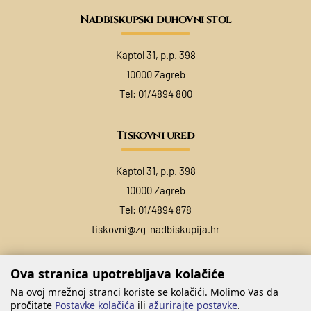
Nadbiskupski duhovni stol
Kaptol 31, p.p. 398
10000 Zagreb
Tel:
01/4894 800
Tiskovni ured
Kaptol 31, p.p. 398
10000 Zagreb
Tel:
01/4894 878
tiskovni@zg-nadbiskupija.hr
Ova stranica upotrebljava kolačiće
Na ovoj mrežnoj stranci koriste se kolačići. Molimo Vas da
pročitate
Postavke kolačića
ili
ažurirajte postavke
.