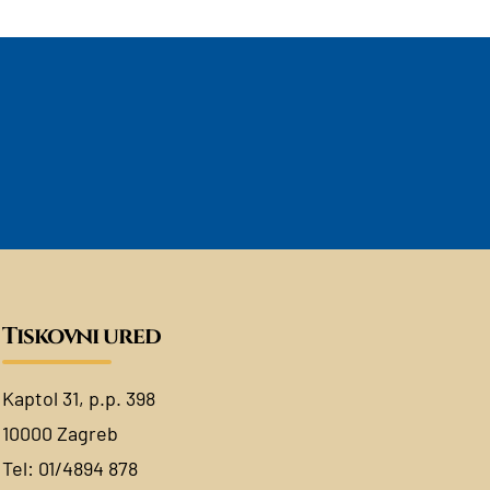
Tiskovni ured
Kaptol 31, p.p. 398
10000 Zagreb
Tel:
01/4894 878