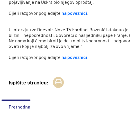
pojavljivanje na Uskrs bio njegov oproštaj.
Cijeli razgovor pogledajte
na poveznici
.
U intervjuu za Dnevnik Nove TV kardinal Bozanić istaknuo je
blizini i neposrednosti. Govoreći o nasljedniku pape Franje, 
Na nama koji ćemo birati je da u molitvi, sabranosti i odgo
Sveti i koji je najbolji za ovo vrijeme."
Cijeli razgovor pogledajte
na poveznici
.
Ispišite stranicu:
Prethodna