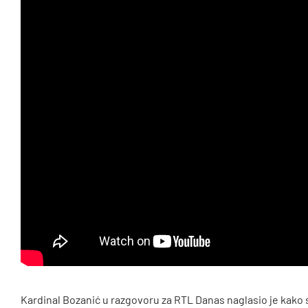
Kardinal Bozanić u razgovoru za RTL Danas naglasio je kako 