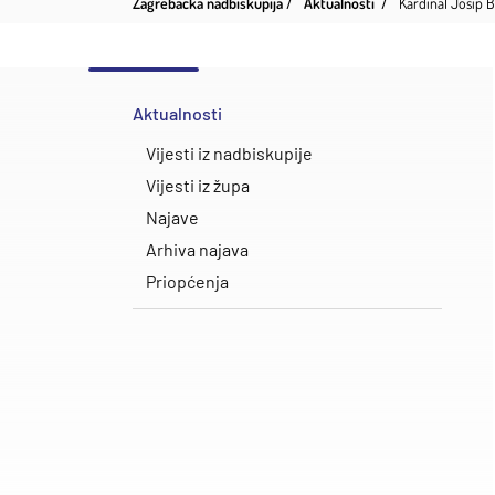
Zagrebačka nadbiskupija
Aktualnosti
Kardinal Josip B
Aktualnosti
Vijesti iz nadbiskupije
Vijesti iz župa
Najave
Arhiva najava
Priopćenja