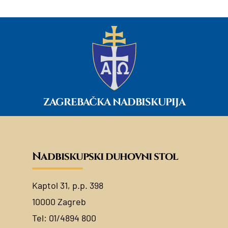
ZAGREBAČKA NADBISKUPIJA
Nadbiskupski duhovni stol
Kaptol 31, p.p. 398
10000 Zagreb
Tel:
01/4894 800