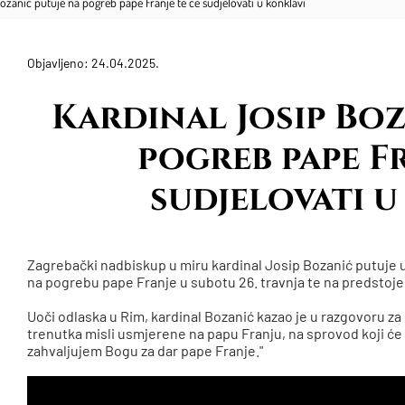
ozanić putuje na pogreb pape Franje te će sudjelovati u konklavi
Objavljeno: 24.04.2025.
Kardinal Josip Boz
pogreb pape Fr
sudjelovati u
Zagrebački nadbiskup u miru kardinal Josip Bozanić putuje u 
na pogrebu pape Franje u subotu 26. travnja te na predstoje
Uoči odlaska u Rim, kardinal Bozanić kazao je u razgovoru za
trenutka misli usmjerene na papu Franju, na sprovod koji će 
zahvaljujem Bogu za dar pape Franje."