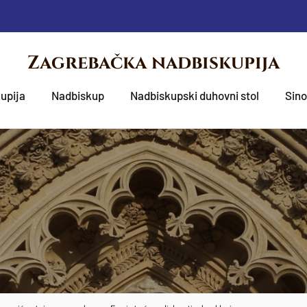
Zagrebačka nadbiskupija
upija
Nadbiskup
Nadbiskupski duhovni stol
Sin