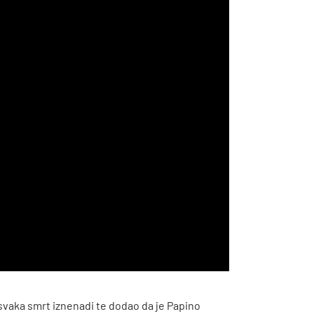
svaka smrt iznenadi te dodao da je Papino