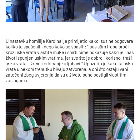
U nastavku homilije Kardinal je primijetio kako Isus ne odgovara
koliko je spašenih, nego kako se spasiti: “Isus sâm treba proći
kroz uska vrata vlastite muke i smrti čime pokazuje kako je i naš
život ispunjen uskim vratima, jer sve što je dobro i korisno, traži
uska vrata – žrtvu i odricanje u ljubavi.” Upozorio je kako ta uska
vrata u nekom trenutku bivaju zatvorena, a oni što ostaju vani
zatečeni zbog uvjerenja da su u životu puno postigli vlastitim
zaslugama.