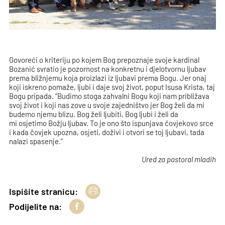
Govoreći o kriteriju po kojem Bog prepoznaje svoje kardinal
Bozanić svratio je pozornost na konkretnu i djelotvornu ljubav
prema bližnjemu koja proizlazi iz ljubavi prema Bogu. Jer onaj
koji iskreno pomaže, ljubi i daje svoj život, poput Isusa Krista, taj
Bogu pripada. “Budimo stoga zahvalni Bogu koji nam približava
svoj život i koji nas zove u svoje zajedništvo jer Bog želi da mi
budemo njemu blizu. Bog želi ljubiti, Bog ljubi i želi da
mi osjetimo Božju ljubav. To je ono što ispunjava čovjekovo srce
i kada čovjek upozna, osjeti, doživi i otvori se toj ljubavi, tada
nalazi spasenje.”
Ured za pastoral mladih
Ispišite stranicu:
Podijelite na: