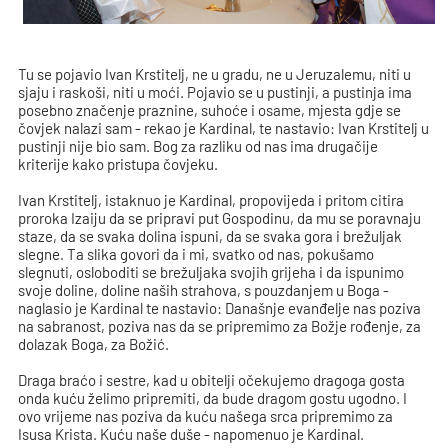
Tu se pojavio Ivan Krstitelj, ne u gradu, ne u Jeruzalemu, niti u
sjaju i raskoši, niti u moći. Pojavio se u pustinji, a pustinja ima
posebno značenje praznine, suhoće i osame, mjesta gdje se
čovjek nalazi sam - rekao je Kardinal, te nastavio: Ivan Krstitelj u
pustinji nije bio sam. Bog za razliku od nas ima drugačije
kriterije kako pristupa čovjeku.
Ivan Krstitelj, istaknuo je Kardinal, propovijeda i pritom citira
proroka Izaiju da se pripravi put Gospodinu, da mu se poravnaju
staze, da se svaka dolina ispuni, da se svaka gora i brežuljak
slegne. Ta slika govori da i mi, svatko od nas, pokušamo
slegnuti, osloboditi se brežuljaka svojih grijeha i da ispunimo
svoje doline, doline naših strahova, s pouzdanjem u Boga -
naglasio je Kardinal te nastavio: Današnje evanđelje nas poziva
na sabranost, poziva nas da se pripremimo za Božje rođenje, za
dolazak Boga, za Božić.
Draga braćo i sestre, kad u obitelji očekujemo dragoga gosta
onda kuću želimo pripremiti, da bude dragom gostu ugodno. I
ovo vrijeme nas poziva da kuću našega srca pripremimo za
Isusa Krista. Kuću naše duše - napomenuo je Kardinal.