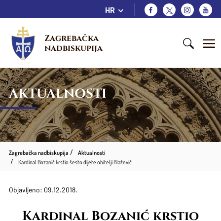
HR
Zagrebačka 
nadbiskupija
AKTUALNOSTI
Zagrebačka nadbiskupija
Aktualnosti
Kardinal Bozanić krstio šesto dijete obitelji Blažević
Objavljeno: 09.12.2018.
Kardinal Bozanić krstio