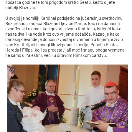
došašća godine te tom prigodom krstio Beatu, šesto dijete
obitelji Blažević.
U svojoj je homiliji Kardinal podsjetio na jučerašnju svetkovinu
Bezgrešnog začeća Blažene Djevice Marije, kao i na današnji
evanđeoski ulomak koji govori o Ivanu Krstitelju, ističući kako
nas ta dva lika vode kroz ovo vrijeme došašća. Kazao je kako
današnje evanđelje donosi izvještaj o vremenu u kojem je živio
Ivan Krstitelj, ali i mnogi likovi poput Tiberija, Poncija Pilata,
Heroda i Filipa, koji su predstavljali moć i snagu onoga vremena,
ne samo u Palestini, već i u čitavom Rimskom carstvu.