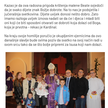
Kazao je da ova radosna prigoda krštenja malene Beate svjedoči
da je svako dijete znak Božje dobrote. Na to nas je podsjetila i
jučerašnja svetkovina: Dijete uvijek donosi nešto dobro. Zato
imamo razloga uvijek iznova nadati se da će i djeca i mladi biti
oni koji će biti sposobni otvarati se dobroti koja dolazi od Boga,
koja je prvotna - rekao je Kardinal.
Na kraju svoje homilije poručio je okupljenim vjernicima da ovo
današnje slavlje bude svima poziv da svatko na svoj način radi u
svom srcu tako da se što bolje pripremi za Isusa koji nam dolazi.