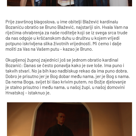
Prije završnog blagoslova, u ime obitelji Blažević kardinalu
Bozaniću obratio se Bruno Blažević, najstariji sin. Hvala Vam na
riječima ohrabrenja za naše roditelje koji se iz svega srca trude
da nas odgoje u kršćanskom duhu u društvu u kojem vrijedi
potpuno iskrivljena slika životnih vrijednosti. Mi ćemo i dalje
moliti za Vas na Vašem putu - kazao je Bruno.
Okupljenoj župnoj zajednici još se jednom obratio kardinal
Bozanić: Danas se često ponavlja kako je sve loše. Ima puno i
takvih stvari. No ja bih kao nadbiskup rekao da ima puno dobra.
Dobro je prisutno jer je Bog dobar među nama, jer je Bog s nama.
Da nema Boga, svijet bi išao krivim putem, no Božje djelovanje
je stalno prisutno i među nama, u našoj župi, u našoj domovini
Hrvatskoj - istaknuo je.