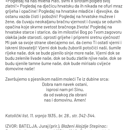
»Pogledaj na nas milena Mati, svrni k sirotam pogled svoj
zlatni!« Pogledaj na dječicu hrvatsku da ih nikada ne ofuri mraz
grijeha i opačine! Pogledaj na hrvatske mladiće i djevojke, da
ostanu vazda čisti i pobožni! Pogledaj na hrvatske muževe i
žene, da čuvaju neokaljanu bračnu vjernost i čuvaju se odurnih
opačina koje skvrne svetost bračnoga života! Pogledaj na
hrvatske starce i starice, da im milostivi Bog po Tvom zagovoru
olakša jade starosti, oprosti grijehe i pripremi sretnu vječnost!
Mi pak sa svoje strane obećajemo svi, da ćemo Ti ostati vjerni i
iskreni štovatelji! Vjerni dok budu žuborili potočići naši, šumile
rijeke naše, dok se bude pjenilo sinje more naše. Vjerni dok se
budu zelenile livade naše, dok se budu zlatile njive naše, dok se
budu sjenile tamne šume naše, dok bude mirisalo cvijeće
domovine naše!
Završujemo s pjesnikom našim moleći Te iz dubine srca:
Dobra nam navek ostani,
isprosi nam pri Sinu,
da od svakog zla obrani
nas i domovinu. Amen!
Katolički list, 11. srpnja 1935., br. 28., str. 342-344.
IZVOR: BATELJA, Juraj (prir.),
Blaženi Alojzije Stepinac: