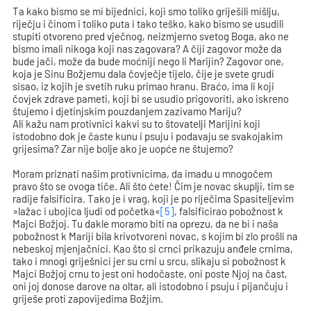
Ta kako bismo se mi bijednici, koji smo toliko griješili mišlju,
riječju i činom i toliko puta i tako teško, kako bismo se usudili
stupiti otvoreno pred vječnog, neizmjerno svetog Boga, ako ne
bismo imali nikoga koji nas zagovara? A čiji zagovor može da
bude jači, može da bude moćniji nego li Marijin? Zagovor one,
koja je Sinu Božjemu dala čovječje tijelo, čije je svete grudi
sisao, iz kojih je svetih ruku primao hranu. Braćo, ima li koji
čovjek zdrave pameti, koji bi se usudio prigovoriti, ako iskreno
štujemo i djetinjskim pouzdanjem zazivamo Mariju?
Ali kažu nam protivnici kakvi su to štovatelji Marijini koji
istodobno dok je časte kunu i psuju i podavaju se svakojakim
grijesima? Zar nije bolje ako je uopće ne štujemo?
Moram priznati našim protivnicima, da imadu u mnogočem
pravo što se ovoga tiče. Ali što ćete! Čim je novac skuplji, tim se
radije falsificira. Tako je i vrag, koji je po riječima Spasiteljevim
»lažac i ubojica ljudi od početka«
[5]
, falsificirao pobožnost k
Majci Božjoj. Tu dakle moramo biti na oprezu, da ne bi i naša
pobožnost k Mariji bila krivotvoreni novac, s kojim bi zlo prošli na
nebeskoj mjenjačnici. Kao što si crnci prikazuju anđele crnima,
tako i mnogi griješnici jer su crni u srcu, slikaju si pobožnost k
Majci Božjoj crnu to jest oni hodočaste, oni poste Njoj na čast,
oni joj donose darove na oltar, ali istodobno i psuju i pijančuju i
griješe proti zapovijedima Božjim.