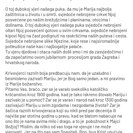
O toj dubokoj vjeri našega puka, da mu je Marija najbolja
zaštitnica u životu i u smrti, svjedoče nebrojene crkve Njoj
posvećene po našim brežuljcima i planinama, otocima i
dolinama. O toj dubokoj vjeri našega puka svjedoče nebrojeni
oltari Njoj posvećeni gotovo u svim crkvama, svjedoče nebrojeni
kipovi Njoj na čast podignuti na raskršćima naših puteva i cesta.
Svjedoče nebrojene slike Njezine, koje rese i najsiromašnije
potleušice naše kao i najbogatije palače.
Tu vjeru djedova i otaca naših došli smo i mi da zasvjedočimo i
da zapečatimo ovom jubilarnom procesijom grada Zagreba i
hrvatskog naroda.
Krivovjerci raznih boja predbacuju nam, da je uzaludno i
besmisleno zazivati Mariju, jer je Bog samo jedan, a mi pravimo
iz Marije božanstvo.
Pitamo Vas, braćo, zar se je varalo svekoliko katoličko
kršćanstvo kroz 1900 godina, kad je tako iskreno štovalo Mariju i
zazivalo je u pomoć? Zar se je varao i narod naš kroz 1300 godina
zazivajući Mariju u svim zgodama i nezgodama života? Zar je
šačica raznih krivovjeraca koji su nikli pred par decenija ili
najviše par stotina godina u pravu, kad se blatom nabacuje na
ono što je nama svima milo i drago, a to je pobožnost k Majci
Božjoj? Mislim, da nitko od vas toga ne vjeruje i ne može
vjerovati. Jer na što nas sam Spasitelj, Bog, lsus Krist upućuje,