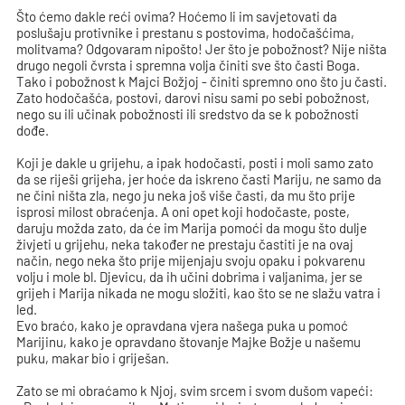
Što ćemo dakle reći ovima? Hoćemo li im savjetovati da
poslušaju protivnike i prestanu s postovima, hodočašćima,
molitvama? Odgovaram nipošto! Jer što je pobožnost? Nije ništa
drugo negoli čvrsta i spremna volja činiti sve što časti Boga.
Tako i pobožnost k Majci Božjoj - činiti spremno ono što ju časti.
Zato hodočašća, postovi, darovi nisu sami po sebi pobožnost,
nego su ili učinak pobožnosti ili sredstvo da se k pobožnosti
dođe.
Koji je dakle u grijehu, a ipak hodočasti, posti i moli samo zato
da se riješi grijeha, jer hoće da iskreno časti Mariju, ne samo da
ne čini ništa zla, nego ju neka još više časti, da mu što prije
isprosi milost obraćenja. A oni opet koji hodočaste, poste,
daruju možda zato, da će im Marija pomoći da mogu što dulje
živjeti u grijehu, neka također ne prestaju častiti je na ovaj
način, nego neka što prije mijenjaju svoju opaku i pokvarenu
volju i mole bl. Djevicu, da ih učini dobrima i valjanima, jer se
grijeh i Marija nikada ne mogu složiti, kao što se ne slažu vatra i
led.
Evo braćo, kako je opravdana vjera našega puka u pomoć
Marijinu, kako je opravdano štovanje Majke Božje u našemu
puku, makar bio i griješan.
Zato se mi obraćamo k Njoj, svim srcem i svom dušom vapeći: