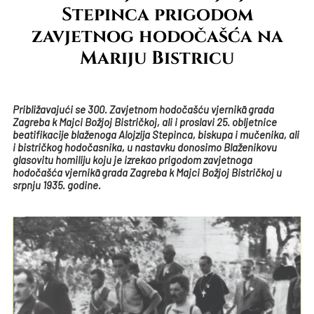
Stepinca prigodom
zavjetnog hodočašća na
Mariju Bistricu
Približavajući se 300. Zavjetnom hodočašću vjernikā grada
Zagreba k Majci Božjoj Bistričkoj, ali i proslavi 25. obljetnice
beatifikacije blaženoga Alojzija Stepinca, biskupa i mučenika, ali
i bistričkog hodočasnika, u nastavku donosimo Blaženikovu
glasovitu homiliju koju je izrekao prigodom zavjetnoga
hodočašća vjernikā grada Zagreba k Majci Božjoj Bistričkoj u
srpnju 1935. godine.