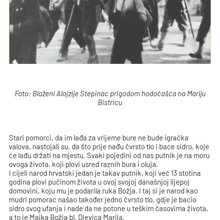
Foto: Blaženi Alojzije Stepinac prigodom hodočašća na Mariju
Bistricu
Stari pomorci, da im lađa za vrijeme bure ne bude igračka
valova, nastojali su, da što prije nađu čvrsto tlo i bace sidro, koje
će lađu držati na mjestu. Svaki pojedini od nas putnik je na moru
ovoga života, koji plovi usred raznih bura i oluja.
I cijeli narod hrvatski jedan je takav putnik, koji već 13 stotina
godina plovi pučinom života u ovoj svojoj današnjoj lijepoj
domovini, koju mu je podarila ruka Božja. I taj si je narod kao
mudri pomorac našao također jedno čvrsto tlo, gdje je bacio
sidro svog ufanja i nade da ne potone u teškim časovima života,
a to je Majka Božja bl. Djevica Marija.