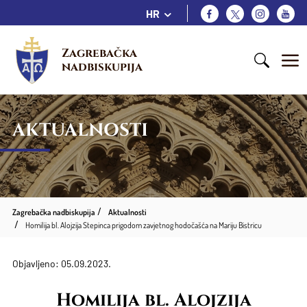
HR
Zagrebačka 
nadbiskupija
AKTUALNOSTI
Zagrebačka nadbiskupija
Aktualnosti
Homilija bl. Alojzija Stepinca prigodom zavjetnog hodočašća na Mariju Bistricu
Objavljeno: 05.09.2023.
Homilija bl. Alojzija