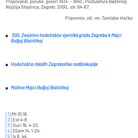
Propovijedi, poruke, govori 1934. - 1940.
, Postulatura blaženog
Alojzija Stepinca, Zagreb, 2000., str. 64-67.
Pripremio: vlč. mr. Tomislav Hačko
300. Zavjetno hodočašće vjernikā grada Zagreba k Majci
Božjoj Bistričkoj
Hodočašće mladih Zagrebačke nadbiskupije
Molitva Majci Božjoj Bistričkoj
[1]
Mt 10,16.
[2]
Est 4-8.
[3]
Suci 16, 4-22.
[4]
2Sam 14, 1-24.
[5]
Iv 8, 44.