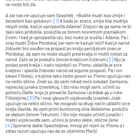
ne može biti zlo.
A zar nas ne upućuje sam Spasitelj: »Budite mudri kao zmije i
bezazleni kao golubovi«.
[1]
A kada je, braćo, zmija bila mudrija
negoli onda, kad je upropastila Adama? Znajući da ga sama ne bi
tako lako pridobila, poslužila se ženom nesretnom pramajkom
Evom. I kad je upropastila nju, bez muke je srušila i Adama. Pa i
onaj mudri Židov Mordokaj zar nam ne kazuje isto? Kad je narod
židovski bio osuđen na propast po kralju perzijskom znao je
Mordokaj, da sam ne može stupiti pred kralja ni moliti milost za
narod. Zato se je poslužio ženom kraljicom Esterom.
[2]
Nju je
poslao pred kralja i, kako svjedoči sv. Pismo, ublažila je srce
kraljevo i spasila židovski narod od sigurne propasti. Pa i oni
lukavi Filisteji, o kojima tako često govori sv. Pismo upućuju nas
na nešto slično. Znali su, da sami nikad neće svladati Samsona,
najvećeg junaka izraelskog. I što nisu mogli sami, učinili su
pomoću Dalile, koja je prevarila Samsona i predala ga u ruke
Filistejima.
[3]
Pa i onaj glasoviti vojskovođa izraelski Joab
upućuje na nešto slično. Ne mogavši na drugi način ublažiti srce
kralja Davida, da opet primi buntovnog sina Abšaloma, poslužio
se slabom ženom Tekuitom. I što nije mogao učiniti junački i
hrabri vojskovođa sam, učinio je preko slabe, obične žene.
[4]
Opomena dakle Spasiteljeva, mnogi pri­ mjeri sv. Pisma a i
zdrav razum upućuju nas da se utječemo Mariji.