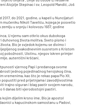
aženi Alojzije Stepinac i sv. Leopold Mandić. Još
 2017. do 2021. godine, u kapeli u Nuncijaturi
 mučeniku Nikoli Taveliću, kojega je posvetio
 zemlju u srpnju i kolovozu 1937. godine
pinca. U njemu sam otkrio okus dubokoga
ri duhovnog života molitva, Sveto pismo i
g života. Bio je svjedok kojemu se divimo i
rijepljenog svakodnevnim susretom s Kristom
skoj pobožnosti. Uistinu, njegov iskren primjer
mlje, autentični kršćani.
otpunosti vjernog Papi i predanoga svome
rabrosti jednog pojedinačnog herojskog čina,
kim vremenima, kao što je rekao papa Pio XII.
 popustiti pred prijetnjama i zavodljivostima
 biti trajno siguran i blag pastir svojem narodu.
li danas biti vjerodostojni pastiri.
s kojim dijelim krsno ime. Bio je apostol
jedaonici u kapucinskom samostanu u Padovi.