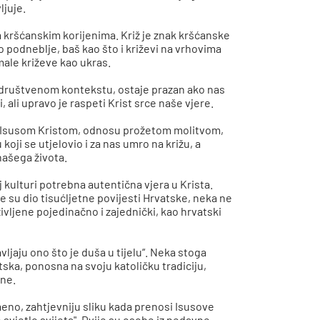
ljuje.
 kršćanskim korijenima. Križ je znak kršćanske
vo podneblje, baš kao što i križevi na vrhovima
male križeve kao ukras.
e društvenom kontekstu, ostaje prazan ako nas
 ali upravo je raspeti Krist srce naše vjere.
 Isusom Kristom, odnosu prožetom molitvom,
oji se utjelovio i za nas umro na križu, a
našega života.
j kulturi potrebna autentična vjera u Krista.
e su dio tisućljetne povijesti Hrvatske, neka ne
življene pojedinačno i zajednički, kao hrvatski
vljaju ono što je duša u tijelu“. Neka stoga
ska, ponosna na svoju katoličku tradiciju,
ene.
meno, zahtjevniju sliku kada prenosi Isusove
 svjetlo svijeta". Dvije su osobe iz nedavne