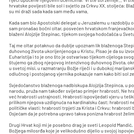
hrvatske povijesti bile sol i svjetlo za Crkvu XX. stoljeća: Bl
su mi draži sada kada sam među vama.
Kada sam bio Apostolski delegat u Jeruzalemu u razdoblju od
sam pronašao bočni oltar, posvećen hrvatskom franjevačkom
blaženi Alojzije Stepinac, tijekom svojega hodočašća u Svetu
Taj me oltar potaknuo da dublje upoznam lik blaženoga Ste
duhovnog života ukorijenjenoga u Kristu. Pisao je da su izvo
Euharistija i to je ono što je ostvarivao tijekom cijeloga svo
štujemo ga zbog njegovog intenzivnog duhovnog života, ok
u svetoj misi, u razmatranju Božje riječi i u dubokoj marijan
odlučnog i postojanog vjernika pokazuje nam kako biti sol ze
Svjedočanstvo blaženoga nadbiskupa Alojzija Stepinca, u p
narodu, pruža nam također svijetao primjer hrabrosti. Ne h
već hrabrosti ustrajnosti. Hrabrosti ispovijedati vjeru u teš
prilikom njegova uzdignuća na kardinalsku čast; hrabrosti ne
političke vlasti; hrabrosti trpjeti za Krista i Crkvu; hrabrosti
Osjećam da je potrebna upravo takva ponizna hrabrost želimo 
Drugi Hrvat koji mi je posebno drag je sveti Leopold Mandić, 
Božjega milosrđa koje je velikodušno dijelio u svojoj ispov