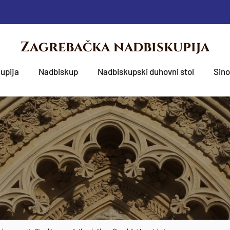
Zagrebačka nadbiskupija
upija
Nadbiskup
Nadbiskupski duhovni stol
Sin