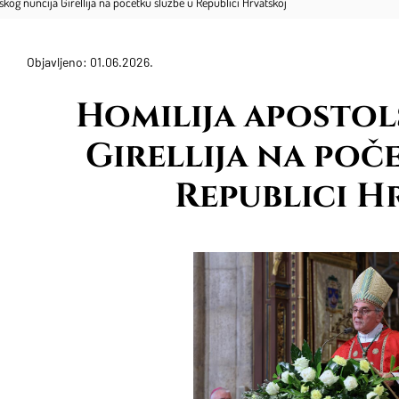
skog nuncija Girellija na početku službe u Republici Hrvatskoj
Objavljeno: 01.06.2026.
Homilija aposto
Girellija na poč
Republici H