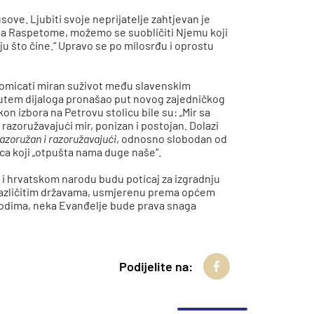
usove. Ljubiti svoje neprijatelje zahtjevan je
ema Raspetome, možemo se suobličiti Njemu koji
aju što čine.“ Upravo se po milosrđu i oprostu
 promicati miran suživot među slavenskim
 putem dijaloga pronašao put novog zajedničkog
akon izbora na Petrovu stolicu bile su: „Mir sa
 razoružavajući mir, ponizan i postojan. Dolazi
razoružan i razoružavajući
, odnosno slobodan od
Oca koji „otpušta nama duge naše“.
 i hrvatskom narodu budu poticaj za izgradnju
različitim državama, usmjerenu prema općem
arodima, neka Evanđelje bude prava snaga
Podijelite na: