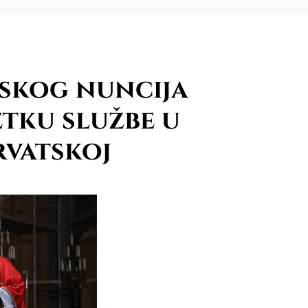
lskog nuncija
etku službe u
rvatskoj