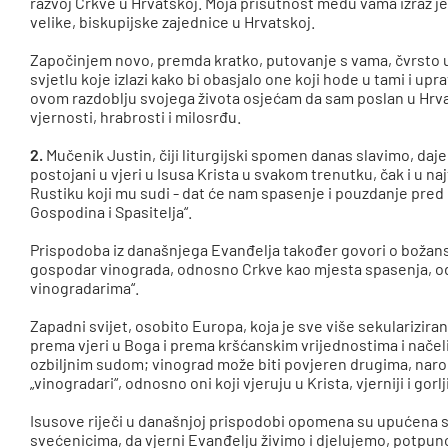
razvoj Crkve u Hrvatskoj. Moja prisutnost među vama izraz je
velike, biskupijske zajednice u Hrvatskoj.
Započinjem novo, premda kratko, putovanje s vama, čvrsto u
svjetlu koje izlazi kako bi obasjalo one koji hode u tami i upr
ovom razdoblju svojega života osjećam da sam poslan u Hrvat
vjernosti, hrabrosti i milosrđu.
2.
Mučenik Justin, čiji liturgijski spomen danas slavimo, da
postojani u vjeri u Isusa Krista u svakom trenutku, čak i u n
Rustiku koji mu sudi - dat će nam spasenje i pouzdanje pre
Gospodina i Spasitelja“.
Prispodoba iz današnjega Evanđelja također govori o božansk
gospodar vinograda, odnosno Crkve kao mjesta spasenja, o
vinogradarima“.
Zapadni svijet, osobito Europa, koja je sve više sekularizira
prema vjeri u Boga i prema kršćanskim vrijednostima i načeli
ozbiljnim sudom; vinograd može biti povjeren drugima, narod
„vinogradari“, odnosno oni koji vjeruju u Krista, vjerniji i gorlji
Isusove riječi u današnjoj prispodobi opomena su upućena 
svećenicima, da vjerni Evanđelju živimo i djelujemo, potpuno