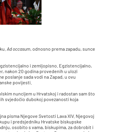
sku.
Ad occasum
, odnosno prema zapadu, sunce
gzistencijalno i zemljopisno. Egzistencijalno,
jer, nakon 20 godina provedenih u ulozi
me poslanje sada vodi na Zapad, u ovu
anske povijesti.
lskim nuncijem u Hrvatskoj i radostan sam što
bih svjedočio dubokoj povezanosti koja
jna pisma Njegove Svetosti Lava XIV. Njegovoj
kupu i predsjedniku Hrvatske biskupske
nju, osobito s vama, biskupima, za dobrobit i