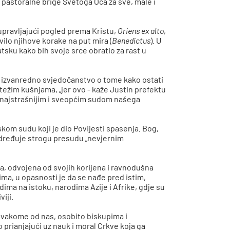
 pastoralne brige Svetoga Oca za sve, male i
pravljajući pogled prema Kristu,
Oriens ex alto
,
avilo njihove korake na put mira (
Benedictus
). U
sku kako bih svoje srce obratio za rast u
je izvanredno svjedočanstvo o tome kako ostati
ajtežim kušnjama, „jer ovo - kaže Justin prefektu
d najstrašnijim i sveopćim sudom našega
om sudu koji je dio Povijesti spasenja. Bog,
dređuje strogu presudu „nevjernim
na, odvojena od svojih korijena i ravnodušna
ma, u opasnosti je da se nađe pred istim,
ima na istoku, narodima Azije i Afrike, gdje su
viji.
svakome od nas, osobito biskupima i
 prianjajući uz nauk i moral Crkve koja ga