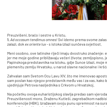
Preuzvišeni, braćo i sestre u Kristu,
1.
Ad occasum tendimus omnes!
Svi idemo prema svome zala
zalazi, dok
ex oriente lux
- s istoka izlazi sunčeva svjetlost.
Meni osobno, ove latinske riječi imaju dvostruko značenje: e
jer me moje godine približavaju večeri života; zemljopisno, 
Papinskoga predstavnika na Istoku, gdje Sunce izlazi, moje 
plemenitu zemlju Hrvatsku, u narod slavne nacionalne i kršć
Zahvalan sam Svetom Ocu Lavu XIV. što me imenovao aposto
sam poslan kao njegov predstavnik među vas i za vas, kako 
ujedinjuje Petrova nasljednika s Crkvom u Hrvatskoj.
Na početku ovoga euharistijskog slavlja predao sam vjeroda
Preuzvišenosti mons. Draženu Kutleši, zagrebačkom nadbis
konferencije (HBK). Izražavam svoju punu spremnost na surad