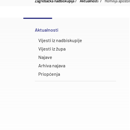
Zagrebačka nadbiskupija
Aktualnosti
Homilija apostol
Aktualnosti
Vijesti iz nadbiskupije
Vijesti iz župa
Najave
Arhiva najava
Priopćenja