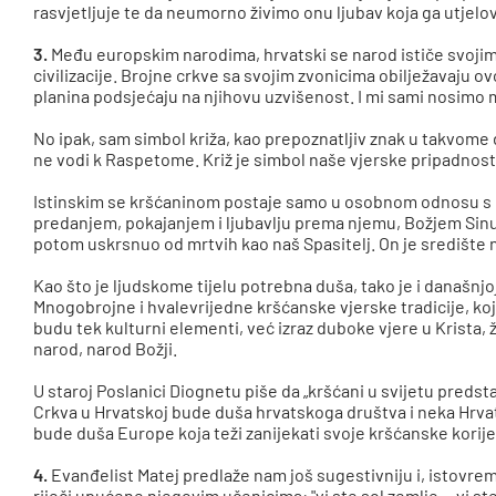
rasvjetljuje te da neumorno živimo onu ljubav koja ga utjelov
3.
Među europskim narodima, hrvatski se narod ističe svojim
civilizacije. Brojne crkve sa svojim zvonicima obilježavaju o
planina podsjećaju na njihovu uzvišenost. I mi sami nosimo 
No ipak, sam simbol križa, kao prepoznatljiv znak u takvom
ne vodi k Raspetome. Križ je simbol naše vjerske pripadnosti,
Istinskim se kršćaninom postaje samo u osobnom odnosu s
predanjem, pokajanjem i ljubavlju prema njemu, Božjem Sinu k
potom uskrsnuo od mrtvih kao naš Spasitelj. On je središte 
Kao što je ljudskome tijelu potrebna duša, tako je i današnjo
Mnogobrojne i hvalevrijedne kršćanske vjerske tradicije, koj
budu tek kulturni elementi, već izraz duboke vjere u Krista, 
narod, narod Božji.
U staroj Poslanici Diognetu piše da „kršćani u svijetu predsta
Crkva u Hrvatskoj bude duša hrvatskoga društva i neka Hrvat
bude duša Europe koja teži zanijekati svoje kršćanske korij
4.
Evanđelist Matej predlaže nam još sugestivniju i, istovre
riječi upućene njegovim učenicima: "vi ste sol zemlje… vi ste