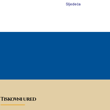
Sljedeća
Tiskovni ured