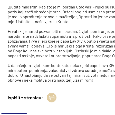
„Budite milosrdni kao što je milosrdan Otac vaš“ - riječi su Is
poziv koji traži obraćenje srca. Držeći pogled usmjeren pr
je molio oproštenje za svoje mučitelje: „Oprosti im jer ne zn
mjeri istinitost naše vjere u Krista.
Hrvatski je narod pozvan biti milosrdan, živjeti pomirenje,
narodima te nadvladati suparništva iz prošlosti, kako bi se
zbližavanja. Prve riječi koje je papa Lav XIV. uputio svijetu n
svima vama“, dodavši: „To je mir uskrsloga Krista, razoružan i
od Boga koji nas sve bezuvjetno ljubi.“ Istinski je mir, dakle,
napasti mržnje, osvete i suprotstavljanja, poput srca Boga 
U današnjem svjetskom kontekstu neka riječi pape Lava XIV.
mira putem pomirenja, zajedništva i zdrave suradnje među 
dobru. U nastojanju da se ostvari taj miran suživot među n
obnove i neka molitva prati našu želju za mirom!
Ispišite stranicu: