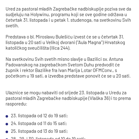
Ured za pastoral mladih Zagrebačke nadbiskupije poziva sve da
sudjeluju na Holywinu, programu koji se ove godine održava u
četvrtak 31. listopada i u petak 1. studenoga, na svetkovinu Svih
svetih.
Predstava o bl. Miroslavu Bulešiću izvest će se u četvrtak 31.
listopada u 20 sati u Velikoj dvorani ("Aula Magna") Hrvatskog
katoličkog sveučilišta (Ilica 244).
Na svetkovinu Svih svetih misno slavlje u Bazilici sv. Antuna
Padovanskog na zagrebačkom Svetom Duhu predvodit će
župnik i rektor Bazilike fra Ivan Marija Lotar OFMConv., s
početkom u 19 sati, a izvedba predstave ponovit će se u 20 sati.
Ulaznice se mogu nabaviti od srijede 23. listopada u Uredu za
pastoral mladih Zagrebačke nadbiskupije (Vlaška 36) i to prema
rasporedu:
23. listopada od 12 do 19 sati;
24. listopada od 11 do 15 sati;
25. listopada od 13 do 19 sati;
28., 29. i 30. listopada od 10 do 19 sati;