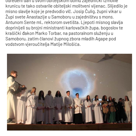
određeni dan u svom obiteljskom domu zajednički izmolile
krunicu te tako ostvarile obiteljski molitveni vijenac. Slijedilo je
misno slavlje koje je predvodio vlč. Josip Čulig, župni vikar u
Župi svete Anastazije u Samoboru u zajedništvu s mons.
Antunom Sente ml., rektorom svetišta. Ljepoti misnog slavlja
doprinijeli su brojni ministranti karlovačkih župa, bogoslov te
krašički đakon Marko Torbar, na pastoralnom služenju u
Samoboru, zatim članovi župnog zbora mladih Agape pod
vodstvom vjeroučitelja Matije Milošića.