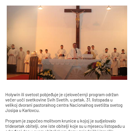
Holywin ili svetost pobjeđuje je cjelovečernji program održan
večer uoči svetkovine Svih Svetih, u petak, 31. listopada u
velikoj dvorani pastoralnog centra Nacionalnog svetišta svetog
Josipa u Karlovcu.
Program je započeo molitvom krunice u kojoj je sudjelovalo
tridesetak obitelji, one iste obitelji koje su u mjesecu listopadu u