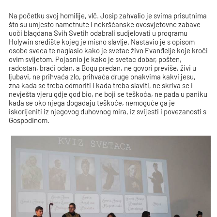
Na početku svoj homilije, vlč. Josip zahvalio je svima prisutnima
što su umjesto nametnute i nekršćanske ovosvjetovne zabave
uoči blagdana Svih Svetih odabrali sudjelovati u programu
Holywin središte kojeg je misno slavlje. Nastavio je s opisom
osobe sveca te naglasio kako je svetac živo Evanđelje koje kroči
ovim svijetom. Pojasnio je kako je svetac dobar, pošten,
radostan, braći odan, a Bogu predan, ne govori previše, živi u
ljubavi, ne prihvaća zlo, prihvaća druge onakvima kakvi jesu,
zna kada se treba odmoriti i kada treba slaviti, ne skriva se i
nevješta vjeru gdje god bio, ne boji se teškoća, ne pada u paniku
kada se oko njega događaju teškoće, nemoguće ga je
iskorijeniti iz njegovog duhovnog mira, iz svijesti i povezanosti s
Gospodinom.