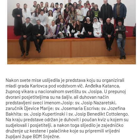
Nakon svete mise uslijedila je predstava koju su organizirali
mladi grada Karlovca pod vodstvom vlč.
Anđelka Katanca,
župnog vikara u nacionalnom svetištu sv. Josipa. U prepunoj
dvorani posjetiteljima su na šaljiv, ali duhovan način
predstavljeni sveci imenom Josip: sv. Josip Nazaretski,
zaručnik Djevice Marije; sv. Josemaria Escriva; sv. Jozefina
Bakhita; sv. Josip Kupertinski i sv. Josip Benedikt Cottolengo.
Na kraju predstave održan je duhovit i poučan kviz u kojem su
sudjelovali i posjetitelji, a nakon toga slijedilo je zajedničko
druženje uz kestene i palačinke koje su pripremili vrijedni
župljani župe BDM Snježne.