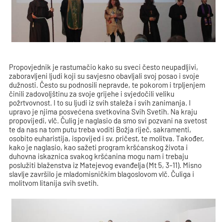
Propovjednik je rastumačio kako su sveci često neupadljivi,
zaboravljeni ljudi koji su savjesno obavljali svoj posao i svoje
dužnosti. Često su podnosili nepravde, te pokorom i trpljenjem
činili zadovoljštinu za svoje grijehe i svjedočili veliku
požrtvovnost. I to su ljudi iz svih staleža i svih zanimanja. I
upravo je njima posvećena svetkovina Svih Svetih. Na kraju
propovijedi, vlč. Čulig je naglasio da smo svi pozvani na svetost
te da nas na tom putu treba voditi Božja riječ, sakramenti,
osobito euharistija, ispovijed i sv. pričest, te molitva. Također,
kako je naglasio, kao sažeti program kršćanskog života i
duhovna iskaznica svakog kršćanina mogu nam i trebaju
poslužiti blaženstva iz Matejevog evanđelja (Mt 5, 3-11). Misno
slavlje završilo je mladomisničkim blagoslovom vlč. Čuliga i
molitvom litanija svih svetih.