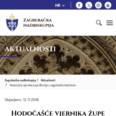
HR
Zagrebačka 
nadbiskupija
AKTUALNOSTI
Zagrebačka nadbiskupija
Aktualnosti
Hodočašće vjernika župe Brestje u zagrebačku katedralu
Objavljeno: 12.11.2018.
Hodočašće vjernika župe