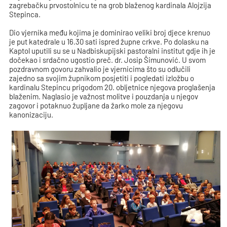
zagrebačku prvostolnicu te na grob blaženog kardinala Alojzija
Stepinca.
Dio vjernika među kojima je dominirao veliki broj djece krenuo
je put katedrale u 16.30 sati ispred župne crkve. Po dolasku na
Kaptol uputili su se u Nadbiskupijski pastoralni institut gdje ih je
dočekao i srdačno ugostio preč. dr. Josip Šimunović. U svom
pozdravnom govoru zahvalio je vjernicima što su odlučili
zajedno sa svojim župnikom posjetiti i pogledati izložbu o
kardinalu Stepincu prigodom 20. obljetnice njegova proglašenja
blaženim. Naglasio je važnost molitve i pouzdanja u njegov
zagovor i potaknuo župljane da žarko mole za njegovu
kanonizaciju.