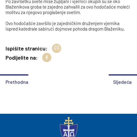
Po završetku svete mise župljani i vjernici okupili su se oko
Blaženikova groba te zajedno zahvalili za ovo hodočašće moleći
molitvu za njegovo proglašenje svetim.
Ovo hodočašće završilo je zajedničkim druženjem vjernika
ispred katedrale sabirući dojmove pohoda dragom Blaženiku.
Ispišite stranicu:
Podijelite na:
Prethodna
Sljedeća