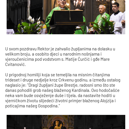
U svom pozdravu Rektor je zahvalio župljanima na dolasku u
velikom broju, a osobito djeci u narodnim nošnjama i
vjeroučenicima pod vodstvom s. Matije Ćurčić i gđe Mare
Cvitanović.
U prigodnoj homiliji koja se temeljila na misnim čitanjima
trideset i druge nedjelje kroz Crkvenu godinu, a između ostalog
naglasio je: "Dragi župljani župe Brestje, radosni smo što ste
danas pohodili grob našeg blaženog Kardinala. Ovo hodočašće
neka vam bude osvježenje duše i tijela, da nastavite hoditi u
vjerničkom životu slijedeći životni primjer blaženog Alojzija i
poticajima našeg Gospodina."