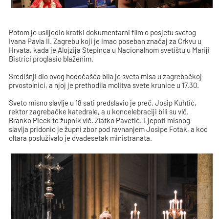
Potom je uslijedio kratki dokumentarni film o posjetu svetog
Ivana Pavla II. Zagrebu koji je imao poseban značaj za Crkvu u
Hrvata, kada je Alojzija Stepinca u Nacionalnom svetištu u Mariji
Bistrici proglasio blaženim.
Središnji dio ovog hodočašća bila je sveta misa u zagrebačkoj
prvostolnici, a njoj je prethodila molitva svete krunice u 17.30.
Sveto misno slavlje u 18 sati predslavio je preč. Josip Kuhtić,
rektor zagrebačke katedrale, a u koncelebraciji bili su vlč.
Branko Picek te župnik vlč. Zlatko Pavetić. Ljepoti misnog
slavlja pridonio je župni zbor pod ravnanjem Josipe Fotak, a kod
oltara posluživalo je dvadesetak ministranata.