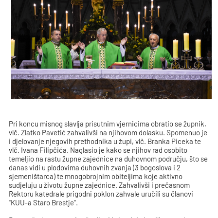
Pri koncu misnog slavlja prisutnim vjernicima obratio se župnik,
vlč. Zlatko Pavetić zahvalivši na njihovom dolasku. Spomenuo je
i djelovanje njegovih prethodnika u župi, vlč. Branka Piceka te
vlč. Ivana Filipčića. Naglasio je kako se njihov rad osobito
temeljio na rastu župne zajednice na duhovnom području, što se
danas vidi u plodovima duhovnih zvanja (3 bogoslova i 2
sjemeništarca) te mnogobrojnim obiteljima koje aktivno
sudjeluju u životu župne zajednice. Zahvalivši i prečasnom
Rektoru katedrale prigodni poklon zahvale uručili su članovi
"KUU-a Staro Brestje".