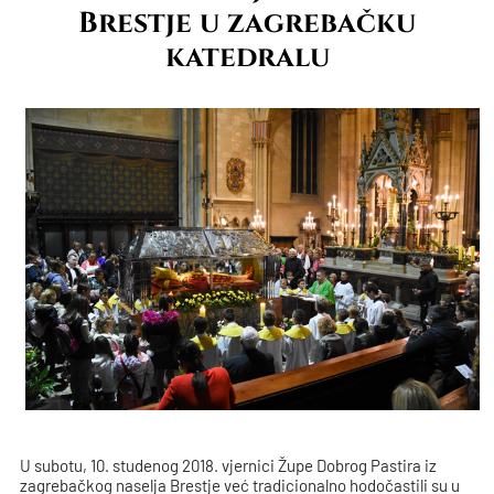
Brestje u zagrebačku
katedralu
U subotu, 10. studenog 2018. vjernici Župe Dobrog Pastira iz
zagrebačkog naselja Brestje već tradicionalno hodočastili su u