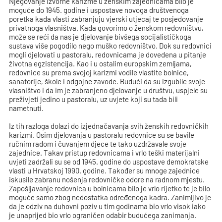
Njegovanje izvorne karizme u ženskim zajednicama bilo je
moguće do 1945. godine i uspostave novoga društvenoga
poretka kada vlasti zabranjuju vjerski utjecaj te posjedovanje
privatnoga vlasništva. Kada govorimo o ženskom redovništvu,
može se reći da nas je djelovanje bivšega socijalističkoga
sustava više pogodilo nego muško redovništvo. Dok su redovnici
mogli djelovati u pastoralu, redovnicama je dovedena u pitanje
životna egzistencija. Kao i u ostalim europskim zemljama,
redovnice su prema svojoj karizmi vodile vlastite bolnice,
sanatorije, škole i odgojne zavode. Budući da su izgubile svoje
vlasništvo i da im je zabranjeno djelovanje u društvu, uspjele su
preživjeti jedino u pastoralu, uz uvjete koji su tada bili
nametnuti.
Iz tih razloga dolazi do izjednačavanja svih ženskih redovničkih
karizmi. Osim djelovanja u pastoralu redovnice su se bavile
ručnim radom i čuvanjem djece te tako uzdržavale svoje
zajednice. Takav pristup redovnicama i vrlo teški materijalni
uvjeti zadržali su se od 1945. godine do uspostave demokratske
vlasti u Hrvatskoj 1990. godine. Također su mnoge zajednice
iskusile zabranu nošenja redovničke odore na radnom mjestu.
Zapošljavanje redovnica u bolnicama bilo je vrlo rijetko te je bilo
moguće samo zbog nedostatka određenoga kadra. Zanimljivo je
da je odziv na duhovni poziv u tim godinama bio vrlo visok iako
je unaprijed bio vrlo ograničen odabir budućega zanimanja.