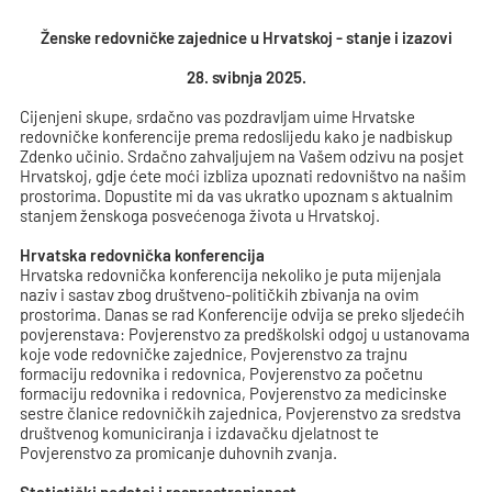
Ženske redovničke zajednice u Hrvatskoj - stanje i izazovi
28. svibnja 2025.
Cijenjeni skupe, srdačno vas pozdravljam uime Hrvatske
redovničke konferencije prema redoslijedu kako je nadbiskup
Zdenko učinio. Srdačno zahvaljujem na Vašem odzivu na posjet
Hrvatskoj, gdje ćete moći izbliza upoznati redovništvo na našim
prostorima. Dopustite mi da vas ukratko upoznam s aktualnim
stanjem ženskoga posvećenoga života u Hrvatskoj.
Hrvatska redovnička konferencija
Hrvatska redovnička konferencija nekoliko je puta mijenjala
naziv i sastav zbog društveno-političkih zbivanja na ovim
prostorima. Danas se rad Konferencije odvija se preko sljedećih
povjerenstava: Povjerenstvo za predškolski odgoj u ustanovama
koje vode redovničke zajednice, Povjerenstvo za trajnu
formaciju redovnika i redovnica, Povjerenstvo za početnu
formaciju redovnika i redovnica, Povjerenstvo za medicinske
sestre članice redovničkih zajednica, Povjerenstvo za sredstva
društvenog komuniciranja i izdavačku djelatnost te
Povjerenstvo za promicanje duhovnih zvanja.