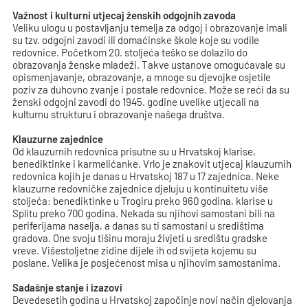
Važnost i kulturni utjecaj ženskih odgojnih zavoda
Veliku ulogu u postavljanju temelja za odgoj i obrazovanje imali
su tzv. odgojni zavodi ili domaćinske škole koje su vodile
redovnice. Početkom 20. stoljeća teško se dolazilo do
obrazovanja ženske mladeži. Takve ustanove omogućavale su
opismenjavanje, obrazovanje, a mnoge su djevojke osjetile
poziv za duhovno zvanje i postale redovnice. Može se reći da su
ženski odgojni zavodi do 1945. godine uvelike utjecali na
kulturnu strukturu i obrazovanje našega društva.
Klauzurne zajednice
Od klauzurnih redovnica prisutne su u Hrvatskoj klarise,
benediktinke i karmelićanke. Vrlo je znakovit utjecaj klauzurnih
redovnica kojih je danas u Hrvatskoj 187 u 17 zajednica. Neke
klauzurne redovničke zajednice djeluju u kontinuitetu više
stoljeća: benediktinke u Trogiru preko 960 godina, klarise u
Splitu preko 700 godina. Nekada su njihovi samostani bili na
periferijama naselja, a danas su ti samostani u središtima
gradova. One svoju tišinu moraju živjeti u središtu gradske
vreve. Višestoljetne zidine dijele ih od svijeta kojemu su
poslane. Velika je posjećenost misa u njihovim samostanima.
Sadašnje stanje i izazovi
Devedesetih godina u Hrvatskoj započinje novi način djelovanja