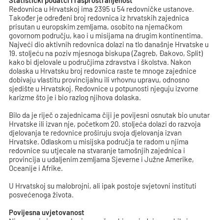
Statistički podatci i rasprostranjenost
Redovnica u Hrvatskoj ima 2395 u 54 redovničke ustanove.
Također je određeni broj redovnica iz hrvatskih zajednica
prisutan u europskim zemljama, osobito na njemačkom
govornom području, kao i u misijama na drugim kontinentima.
Najveći dio aktivnih redovnica dolazi na tlo današnje Hrvatske u
19. stoljeću na poziv mjesnoga biskupa (Zagreb, Đakovo, Split)
kako bi djelovale u područjima zdravstva i školstva. Nakon
dolaska u Hrvatsku broj redovnica raste te mnoge zajednice
dobivaju vlastitu provincijalnu ili vrhovnu upravu, odnosno
sjedište u Hrvatskoj. Redovnice u potpunosti njeguju izvorne
karizme što je i bio razlog njihova dolaska.
Bilo da je riječ o zajednicama čiji je povijesni osnutak bio unutar
Hrvatske ili izvan nje, početkom 20. stoljeća dolazi do razvoja
djelovanja te redovnice proširuju svoja djelovanja izvan
Hrvatske. Odlaskom u misijska područja te radom u njima
redovnice su utjecale na stvaranje tamošnjih zajednica i
provincija u udaljenim zemljama Sjeverne i Južne Amerike,
Oceanije i Afrike.
U Hrvatskoj su malobrojni, ali ipak postoje svjetovni instituti
posvećenoga života.
Povijesna uvjetovanost