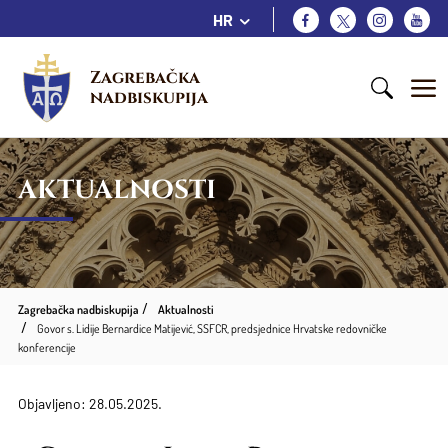
HR
Zagrebačka 
nadbiskupija
AKTUALNOSTI
Zagrebačka nadbiskupija
Aktualnosti
Govor s. Lidije Bernardice Matijević, SSFCR, predsjednice Hrvatske redovničke
konferencije
Objavljeno: 28.05.2025.