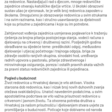
za redovnice. Nastavljajući rad s djecom, mnoge redovničke
zajednice otvaraju katoličke dječje vrtiće. U školski obrazovni
sustav ušao je vjeronauk, te je velik broj redovnica zaposlen u
školama. Omogućeno je obrazovanje redovnica u svim strukama
i na svim razinama, kao i stručno usavršavanje za djelatnosti
koje su prisutne u zajednicama i koje su im potrebne.
Zahtjevnost vođenja zajednica usmjerava poglavarice k traženju
rješenja za brojna pitanja postojećega stanja, vodeći računa o
djelovanju na crkvenoj i društvenoj razini. Posljednjih godina
obrađivane su sljedeće teme: predškolski odgoj, međusobno
djelovanje i utjecaj početnoga i trajnoga odgoja, briga za
zdravlje osobito ranjivih skupina, sinodalni hod, uređivanja
radnih ugovora u pastoralu, pitanje zdravstvenoga i
mirovinskoga osiguranja, poreza i ostalih pravnih akata važnih
za pravni status redovničkih zajednica ili pojedinaca.
Pogled u budućnost
Život redovnica u Hrvatskoj danas je vrlo aktivan. Visoka
starosna dob redovnica, kao i nizak broj novih duhovnih zvanja
otežava svakidašnjicu. Unatoč navedenim podatcima, u svim
apostolatima podcrtava se vrlo važna prisutnost redovnice u
crkvenom i javnom životu. Ta otvorena potreba društva u
Hrvatskoj za našom prisutnošću i djelovanjem stvara uvjete za
promišljanja o budućnosti. Poticaje koje dobivamo od naroda