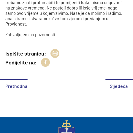
trebamo znati protumačiti te primijeniti kako bismo odgovorili
na znakove vremena. Ne postoji dobro ili loše vrijeme, nego
samo ovo vrijeme u kojem živimo. Naše je da molimo i radimo,
analiziramo i stvaramo s čvrstom vjerom i predanjem u
Providnost.
Zahvaljujem na pozornosti!
Ispišite stranicu:
Podijelite na:
Prethodna
Sljedeća