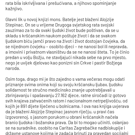
rata bila iskrivljivana i prešućivana, a njihovo spominjanje
kažnjivo.
Glavni lik u novoj knjizi mons. Batelje jest blaženi Alojzije
Stepinac. On se u vrijeme Drugoga svjetskog rata svojski
zauzimao za to da svaki ljudski život bude poštivan, da se u
skladu s kršćanskim naukom poštuje život i da se svakom
ljudskom biću jamči pravo na život i život dostojan čovjeka, da
se nijednom čovjeku – osobito djeci – ne nanosi bol ili nepravda,
a imovini i privatnom vlasništvu da se ne nanosi šteta. To je činio
predan u volju Božju, ne stavljajući nikada sebe na prvo mjesto,
nego je uvijek djelovao kao ponizni sin Crkve i pastir Božjega
naroda.
Osim toga, drago mi je što zajedno s vama večeras mogu odati
priznanje svima onima koji su svoju kršćansku ljubav, ljudsku
solidarnost te stručno medicinsko znanje upotrebljavali u
zbrinjavanju i spašavanju 27.162 djece, ratne siročadi iz gotovo
svih krajeva zahvaćenih ratom i nacionalnom netrpeljivošću, od
kojih je 891 dijete liječeno u bolnicama. I ova nas knjiga uvjerava
da je blaženi Alojzije Stepinac jasnom riječju, u pravi čas
izgovorenoj, s jasnom porukom u obrani kršćanskih načela
branio ljudska i božanska prava. Da bi to mogao učiniti, oslanjao
se na suradnike, osobito na Caritas Zagrebačke nadbiskupije i
državne ustanove kojima je zadaća brinuti za pravedan socijalni