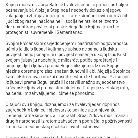
Knjiga mons. dr. Jurja Batelje hvalevrijedan je prinos još boljem
poznavanju bl. Alojzija Stepinca i neoboriv dokaz o njegovu
zalaganju u zbrinjavanju djece – ratne siročadi i svih ugroženih
ljudi zbog rasne, nacionalne ili socijalne razlike te izvorno
dokumentiran povijesni presjek događaja kojima je on bio
protagonist, suvremenik i Samaritanac.
Svojim kršćanskim osvjedočenjem i pastirskom odgovornošću
učinio je djelo ljubavi kojima se upisao ne samo u ljudsku
povijest, nego ponajprije u povijest spasenja u kojoj Isus Krist
svojom ljubavlju nadahnjuje milosrđe, potiče opraštanje i
činjenje djela ljubavi prema Bogu i bližnjemu. Iz ove knjige i
njezine opreme proizlazi snažan duhovni lik bl. Alojzija Stepinca,
katoličkih redova i družbi časnih sestara te Caritasa. Svi su oni,
iz ljubavi prema Bogu, pružali i ostavili snažno svjedočanstvo
kršćanske ljubavi prema stradalnicima Drugoga svjetskog rata,
na čemu im zahvaljujemo i čime se ponosimo.
Čitajući ovu knjigu, doznajemo i za hvalevrijedan doprinos
zagrebačkih bolnica i bjelovarske bolnice u zbrinjavanju i
liječenju ratne siročadi, ali i odraslih Srba, Židova, muslimana i
drugih narodnosti iz ratom zahvaćenih područja, o požrtvovnosti
liječnika, medicinskog osoblja i javnih ustanova.
Drago mi je što će svaki čitatelj ove knjige moći još bolje