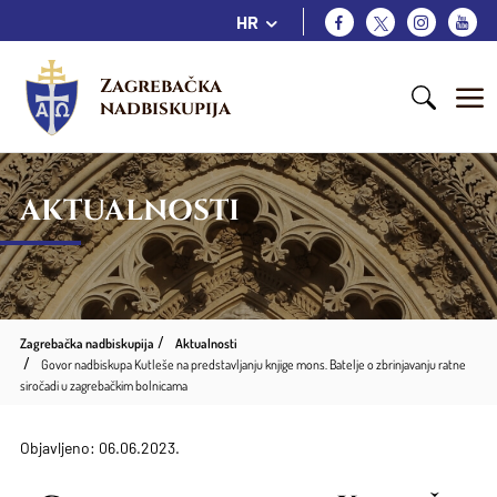
HR
Zagrebačka 
nadbiskupija
AKTUALNOSTI
Zagrebačka nadbiskupija
Aktualnosti
Govor nadbiskupa Kutleše na predstavljanju knjige mons. Batelje o zbrinjavanju ratne
siročadi u zagrebačkim bolnicama
Objavljeno: 06.06.2023.