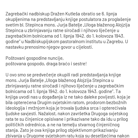
Zagrebački nadbiskup Dražen Kutleša obratio se 6. lipnja
okupljenima na predstavljanju knjige postulatora za proglašenje
svetim bl. Stepinca mons. Jurja Batelje „Uloga blaženog Alojzija
Stepinca u zbrinjavanju ratne siročadi i njihovo liječenje u
zagrebačkim bolnicama od 1. lipnja 1942. do 1. kolovoza 1943.
godine” u Nadbiskupijskom pastoralnom institutu u Zagrebu. U
nastavku prenosimo njegov govor u cijelosti.
Poštovani gospodine nuncije,
poštovana gospodo, draga braćo i sestre!
U ovo smo se predvečerje okupili radi predstavljanja knjige
mons. Jurja Batelje „Uloga blaženog Alojzija Stepinca u
zbrinjavanju ratne siročadi i njihovo liječenje u zagrebačkim
bolnicama od 1. lipnja 1942. do 1. kolovoza 1943. godine”. Ta
knjiga uvodi nas u događanja iz ne tako daleke povijesti, koja je
bila opterećena Drugim svjetskim ratom, prodorom bezbožnih
ideologija i mržnjom koja je trovala ljudska srca i opterećivala
ljudske savjesti. Nažalost, nakon završetka Drugoga svjetskog
rata te su činjenice opisivane i prikazivane tako da idu u prilog
političkih odrednica, a ne na temelju stvarnog činjeničnog
stanja. Zato je ova knjiga prilog objektivnom prikazivanju
zbivanja u Drugome svjetskom ratu koja su desetljećima nakon