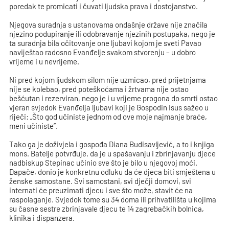
poredak te promicati i čuvati ljudska prava i dostojanstvo.
Njegova suradnja s ustanovama ondašnje države nije značila
njezino podupiranje ili odobravanje njezinih postupaka, nego je
ta suradnja bila očitovanje one ljubavi kojom je sveti Pavao
naviještao radosno Evanđelje svakom stvorenju – u dobro
vrijeme i u nevrijeme.
Ni pred kojom ljudskom silom nije uzmicao, pred prijetnjama
nije se kolebao, pred poteškoćama i žrtvama nije ostao
bešćutan i rezerviran, nego je i u vrijeme progona do smrti ostao
vjeran svjedok Evanđelja ljubavi koji je Gospodin Isus sažeo u
riječi: „Što god učiniste jednom od ove moje najmanje braće,
meni učiniste”.
Tako ga je doživjela i gospođa Diana Budisavljević, a to i knjiga
mons. Batelje potvrđuje, da je u spašavanju i zbrinjavanju djece
nadbiskup Stepinac učinio sve što je bilo u njegovoj moći.
Dapače, donio je konkretnu odluku da će djeca biti smještena u
ženske samostane. Svi samostani, svi dječji domovi, svi
internati će preuzimati djecu i sve što može, stavit će na
raspolaganje. Svjedok tome su 34 doma ili prihvatilišta u kojima
su časne sestre zbrinjavale djecu te 14 zagrebačkih bolnica,
klinika i dispanzera.