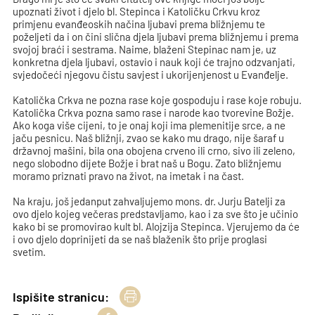
upoznati život i djelo bl. Stepinca i Katoličku Crkvu kroz
primjenu evanđeoskih načina ljubavi prema bližnjemu te
poželjeti da i on čini slična djela ljubavi prema bližnjemu i prema
svojoj braći i sestrama. Naime, blaženi Stepinac nam je, uz
konkretna djela ljubavi, ostavio i nauk koji će trajno odzvanjati,
svjedočeći njegovu čistu savjest i ukorijenjenost u Evanđelje.
Katolička Crkva ne pozna rase koje gospoduju i rase koje robuju.
Katolička Crkva pozna samo rase i narode kao tvorevine Božje.
Ako koga više cijeni, to je onaj koji ima plemenitije srce, a ne
jaču pesnicu. Naš bližnji, zvao se kako mu drago, nije šaraf u
državnoj mašini, bila ona obojena crveno ili crno, sivo ili zeleno,
nego slobodno dijete Božje i brat naš u Bogu. Zato bližnjemu
moramo priznati pravo na život, na imetak i na čast.
Na kraju, još jedanput zahvaljujemo mons. dr. Jurju Batelji za
ovo djelo kojeg večeras predstavljamo, kao i za sve što je učinio
kako bi se promovirao kult bl. Alojzija Stepinca. Vjerujemo da će
i ovo djelo doprinijeti da se naš blaženik što prije proglasi
svetim.
Ispišite stranicu: