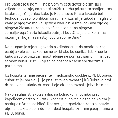
Fra Baotić je u homiliji na prvom mjestu govorio o smislu i
vrijednost patnje, nastojeći pružiti utjehu prisutnim pacijentima.
Istaknuo je činjenicu kako je Bog u Isusu Kristu iskusio bol i
teškoće, posebno prilikom smrti na križu, ali je također naglasio
kako je njegova majka Djevica Marija bila uz svog Sina cijelog
njegova života, te kako je već od prvih dana njegova
zemaljskoga života iskusila patnju i bol. „Ona je ona koja nas
razumije i koja nas nastoji voditi svome Sinu.“
Na drugom je mjestu govorio o vrijednosti rada medicinskog
osoblja koje se svakodnevno skrbi oko bolesnika. Istaknuo je
kako u svojoj brizi za najpotrebnije ne pomažu samo njima, već
samom Isusu Kristu, koji se na poseban način solidarizira s
patnicima.
Uz hospitalizirane pacijente i medicinsko osoblje iz KB Dubrava,
euharistijskom slavlju je prisustvovao ravnatelj KB Dubrava prof.
dr. sc. Ivica Lukšić, dr. med. i cjelokupno ravnateljstvo bolnice.
Nakon euharistijskog slavlja, na bolničkom hodniku pred
kapelicom održan je kratki koncert duhovne glazbe na kojem je
nastupala Vanessa Mioč. Koncert je organiziran kako bi pružio
utjehu, olakšao boli i donio radost hospitaliziranim pacijentima u
KB Dubrava.