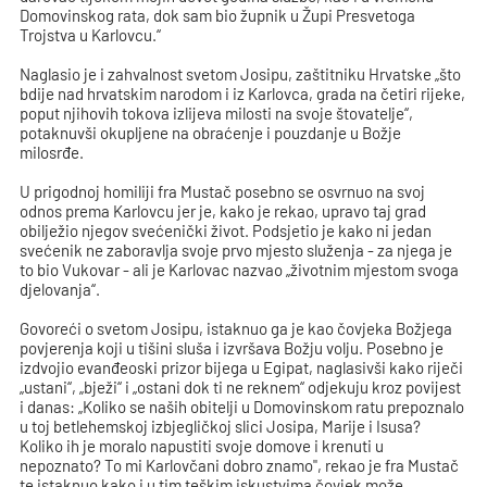
Domovinskog rata, dok sam bio župnik u Župi Presvetoga
Trojstva u Karlovcu.“
Naglasio je i zahvalnost svetom Josipu, zaštitniku Hrvatske „što
bdije nad hrvatskim narodom i iz Karlovca, grada na četiri rijeke,
poput njihovih tokova izlijeva milosti na svoje štovatelje“,
potaknuvši okupljene na obraćenje i pouzdanje u Božje
milosrđe.
U prigodnoj homiliji fra Mustač posebno se osvrnuo na svoj
odnos prema Karlovcu jer je, kako je rekao, upravo taj grad
obilježio njegov svećenički život. Podsjetio je kako ni jedan
svećenik ne zaboravlja svoje prvo mjesto služenja - za njega je
to bio Vukovar - ali je Karlovac nazvao „životnim mjestom svoga
djelovanja“.
Govoreći o svetom Josipu, istaknuo ga je kao čovjeka Božjega
povjerenja koji u tišini sluša i izvršava Božju volju. Posebno je
izdvojio evanđeoski prizor bijega u Egipat, naglasivši kako riječi
„ustani“, „bježi“ i „ostani dok ti ne reknem“ odjekuju kroz povijest
i danas: „Koliko se naših obitelji u Domovinskom ratu prepoznalo
u toj betlehemskoj izbjegličkoj slici Josipa, Marije i Isusa?
Koliko ih je moralo napustiti svoje domove i krenuti u
nepoznato? To mi Karlovčani dobro znamo", rekao je fra Mustač
te istaknuo kako i u tim teškim iskustvima čovjek može