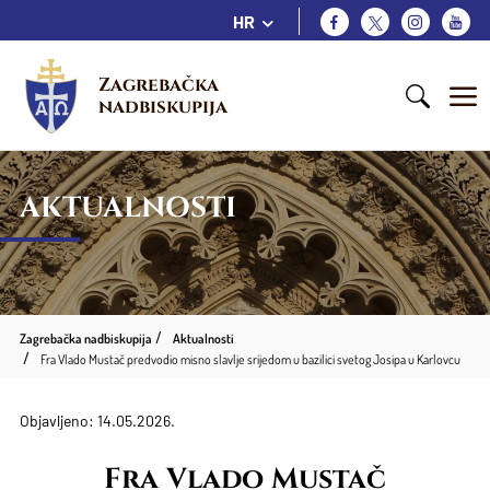
HR
Zagrebačka 
nadbiskupija
AKTUALNOSTI
Zagrebačka nadbiskupija
Aktualnosti
Fra Vlado Mustač predvodio misno slavlje srijedom u bazilici svetog Josipa u Karlovcu
Objavljeno: 14.05.2026.
Fra Vlado Mustač