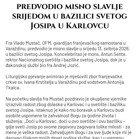
predvodio misno slavlje
srijedom u bazilici svetog
Josipa u Karlovcu
Fra Vlado Mustač, OFM, gvardijan franjevačkog samostana u
Varaždinu, predvodio je misno slavlje u srijedu 13. svibnja 2026.
u bazilici svetog Josipa. Koncelebrirao je mons. Antun Sente,
rektor Nacionalnog svetišta i bazilike svetog Josipa, dok je u
đakonskoj službi bio fra Andrej Jozić.
Liturgijsko pjevanje animirao je mješoviti zbor franjevačke
crkve sv. Ivana Krstitelja u Varaždinu pod vodstvom Antonija
Tkalca.
Na početku slavlja fra Mustač pozdravio je okupljene vjernike
izrazivši radost zbog dolaska u Karlovac i u svetište i baziliku
svetog Josipa. Istaknuo je kako mu boravak u Karlovcu budi
osobite uspomene te zahvalnost Bogu za godine života i
služenja: „Doći u Karlovac, doći u ovo svetište i ovu baziliku -
gdje sveti Josip po svome zagovoru zagovara tolike milosti - za
mene je velika radost. Zahvaljujem Bogu i za sve ljude koje mi je
darovao tijekom mojih devet godina službe, kao i u vremenu