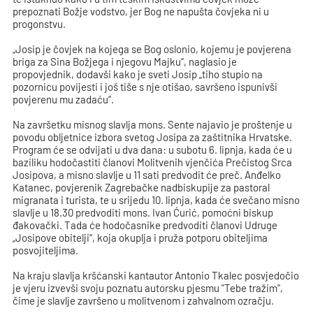
prepoznati Božje vodstvo, jer Bog ne napušta čovjeka ni u
progonstvu.
„Josip je čovjek na kojega se Bog oslonio, kojemu je povjerena
briga za Sina Božjega i njegovu Majku“, naglasio je
propovjednik, dodavši kako je sveti Josip „tiho stupio na
pozornicu povijesti i još tiše s nje otišao, savršeno ispunivši
povjerenu mu zadaću“.
Na završetku misnog slavlja mons. Sente najavio je proštenje u
povodu obljetnice izbora svetog Josipa za zaštitnika Hrvatske.
Program će se odvijati u dva dana: u subotu 6. lipnja, kada će u
baziliku hodočastiti članovi Molitvenih vjenčića Prečistog Srca
Josipova, a misno slavlje u 11 sati predvodit će preč. Anđelko
Katanec, povjerenik Zagrebačke nadbiskupije za pastoral
migranata i turista, te u srijedu 10. lipnja, kada će svečano misno
slavlje u 18.30 predvoditi mons. Ivan Ćurić, pomoćni biskup
đakovački. Tada će hodočasnike predvoditi članovi Udruge
„Josipove obitelji“, koja okuplja i pruža potporu obiteljima
posvojiteljima.
Na kraju slavlja kršćanski kantautor Antonio Tkalec posvjedočio
je vjeru izvevši svoju poznatu autorsku pjesmu "Tebe tražim",
čime je slavlje završeno u molitvenom i zahvalnom ozračju.