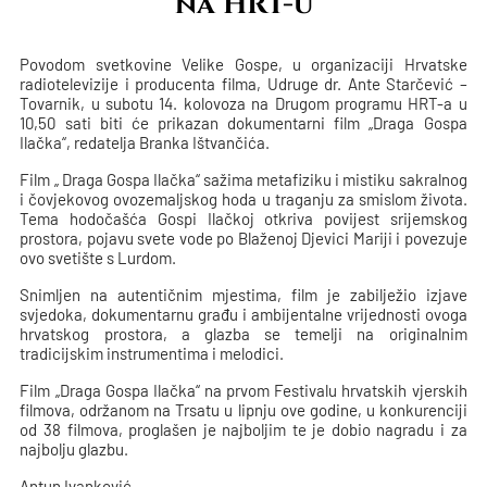
na HRT-u
Povodom svetkovine Velike Gospe, u organizaciji Hrvatske
radiotelevizije i producenta filma, Udruge dr. Ante Starčević –
Tovarnik, u subotu 14. kolovoza na Drugom programu HRT-a u
10,50 sati biti će prikazan dokumentarni film „Draga Gospa
Ilačka“, redatelja Branka Ištvančića.
Film „ Draga Gospa Ilačka“ sažima metafiziku i mistiku sakralnog
i čovjekovog ovozemaljskog hoda u traganju za smislom života.
Tema hodočašća Gospi Ilačkoj otkriva povijest srijemskog
prostora, pojavu svete vode po Blaženoj Djevici Mariji i povezuje
ovo svetište s Lurdom.
Snimljen na autentičnim mjestima, film je zabilježio izjave
svjedoka, dokumentarnu građu i ambijentalne vrijednosti ovoga
hrvatskog prostora, a glazba se temelji na originalnim
tradicijskim instrumentima i melodici.
Film „Draga Gospa Ilačka“ na prvom Festivalu hrvatskih vjerskih
filmova, održanom na Trsatu u lipnju ove godine, u konkurenciji
od 38 filmova, proglašen je najboljim te je dobio nagradu i za
najbolju glazbu.
Antun Ivanković