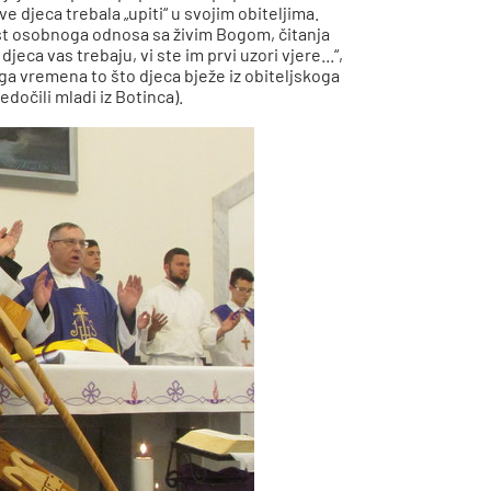
tve djeca trebala „upiti“ u svojim obiteljima.
nost osobnoga odnosa sa živim Bogom, čitanja
djeca vas trebaju, vi ste im prvi uzori vjere...“,
a vremena to što djeca bježe iz obiteljskoga
dočili mladi iz Botinca).