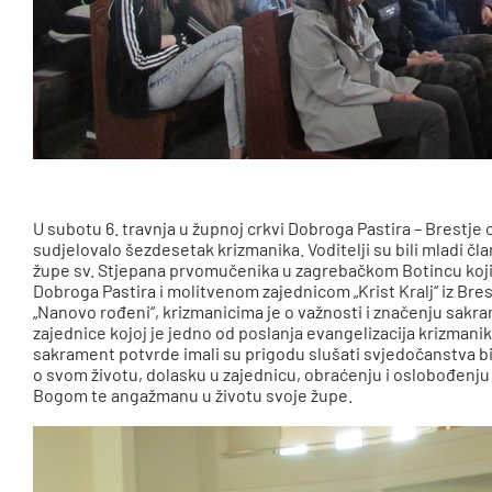
U subotu 6. travnja u župnoj crkvi Dobroga Pastira – Brestje
sudjelovalo šezdesetak krizmanika. Voditelji su bili mladi čl
župe sv. Stjepana prvomučenika u zagrebačkom Botincu koji 
Dobroga Pastira i molitvenom zajednicom „Krist Kralj“ iz Bre
„Nanovo rođeni“, krizmanicima je o važnosti i značenju sakra
zajednice kojoj je jedno od poslanja evangelizacija krizmanika
sakrament potvrde imali su prigodu slušati svjedočanstva biv
o svom životu, dolasku u zajednicu, obraćenju i oslobođenju o
Bogom te angažmanu u životu svoje župe.