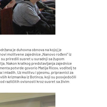
 održana je duhovna obnova na kojoj je
anovi molitvene zajednice „Nanovo rođeni“ iz
su priredili susret u suradnji sa župom
stja. Nakon kratkog predstavljanja zajednice
menta potvrde govorio Matija Ricov, voditelj te
 i mladih. Uz molitvu i pjesmu, pripravnici za
ših krizmanika iz Botinca, koji su posvjedočili
d različitih ovisnosti kroz susret sa živim