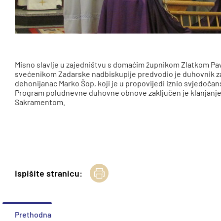
Misno slavlje u zajedništvu s domaćim župnikom Zlatkom P
svećenikom Zadarske nadbiskupije predvodio je duhovnik zajed
dehonijanac Marko Šop, koji je u propovijedi iznio svjedoča
Program poludnevne duhovne obnove zaključen je klanjanj
Sakramentom.
Ispišite stranicu:
Prethodna