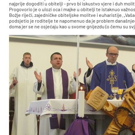
najprije dogoditi u obitelji - prvo bi iskustvo vjere i duh moli
Progovorio je o ulozi oca i majke u obitelji te istaknuo važ
Božje riječi, zajedničke obiteljske molitve i euharistije. „Vaša 
podsjetio je roditelje te napomenuo da je problem današnjeg
doma jer se ne osjećaju kao u svome gnijezdu (o čemu su svje