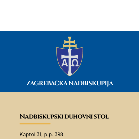
ZAGREBAČKA NADBISKUPIJA
Nadbiskupski duhovni stol
Kaptol 31, p.p. 398