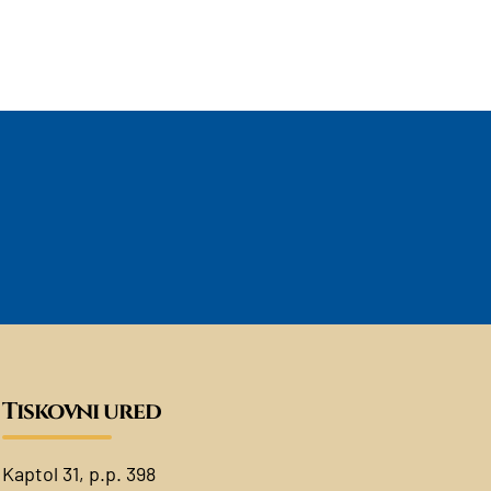
Tiskovni ured
Kaptol 31, p.p. 398