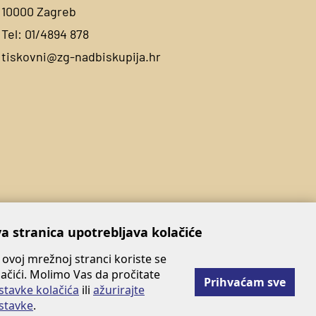
10000 Zagreb
Tel:
01/4894 878
tiskovni@zg-nadbiskupija.hr
a stranica upotrebljava kolačiće
 ovoj mrežnoj stranci koriste se
lačići. Molimo Vas da pročitate
Prihvaćam sve
stavke kolačića
ili
ažurirajte
stavke
.