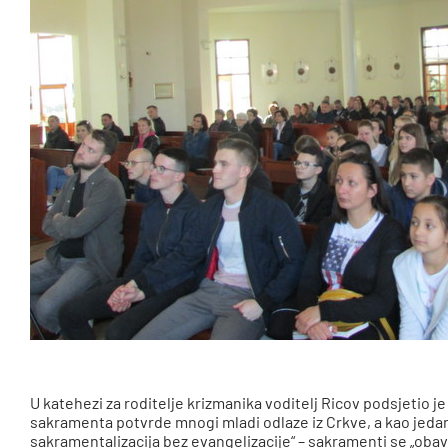
U katehezi za roditelje krizmanika voditelj Ricov podsjetio j
sakramenta potvrde mnogi mladi odlaze iz Crkve, a kao jedan 
sakramentalizacija bez evangelizacije“ – sakramenti se „obav