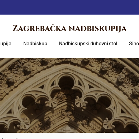
Zagrebačka nadbiskupija
upija
Nadbiskup
Nadbiskupski duhovni stol
Sin