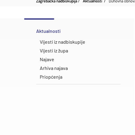
Zagrebačka nadbiskupija
Aktualnosti
Duhovna obnova
Aktualnosti
Vijesti iz nadbiskupije
Vijesti iz župa
Najave
Arhiva najava
Priopćenja