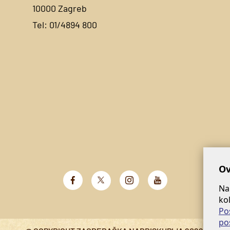
10000 Zagreb
Tel:
01/4894 800
Ov
Na
ko
Po
po