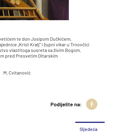
avetićem te don Josipom Dučkićem,
nice „Krist Kralj“ i župni vikar u Trnovčici
nstvo vlastitoga susreta sa živim Bogom.
em pred Presvetim Oltarskim
M. Cvitanović
Podijelite na:
Sljedeća