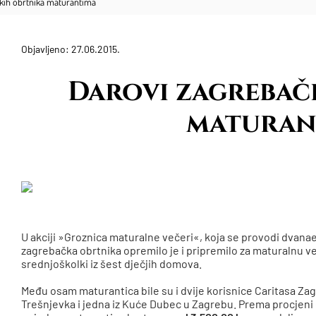
kih obrtnika maturantima
Objavljeno: 27.06.2015.
Darovi zagrebač
maturan
U akciji »Groznica maturalne večeri«, koja se provodi dvana
zagrebačka obrtnika opremilo je i pripremilo za maturalnu 
srednjoškolki iz šest dječjih domova.
Među osam maturantica bile su i dvije korisnice Caritasa Zag
Trešnjevka i jedna iz Kuće Dubec u Zagrebu. Prema procjen