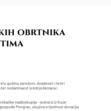
kih obrtnika
tima
estu godinu zaredom, dvadeset i četiri
večer sedamnaest srednjoškolaca i
rebačke nadbiskupije - jedna iz iz Kuće
i gospođe Pongrac, ukupna vrijednost donacija