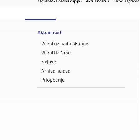
Zagrebačka nadbiskupija
Aktualnosti
Darovi zagrebač
Aktualnosti
Vijesti iz nadbiskupije
Vijesti iz župa
Najave
Arhiva najava
Priopćenja