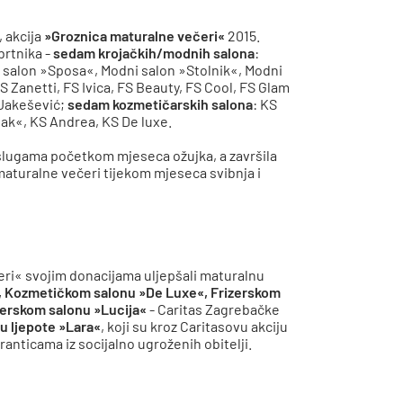
 akcija
»Groznica maturalne večeri«
2015.
brtnika -
sedam krojačkih/modnih salona
:
salon »Sposa«, Modni salon »Stolnik«, Modni
FS Zanetti, FS Ivica, FS Beauty, FS Cool, FS Glam
a Jakešević;
sedam kozmetičarskih salona
: KS
jak«, KS Andrea, KS De luxe.
uslugama početkom mjeseca ožujka, a završila
aturalne večeri tijekom mjeseca svibnja i
eri« svojim donacijama uljepšali maturalnu
 Kozmetičkom salonu »De Luxe«, Frizerskom
zerskom salonu »Lucija«
- Caritas Zagrebačke
ju ljepote »Lara«
, koji su kroz Caritasovu akciju
anticama iz socijalno ugroženih obitelji.