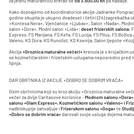
za jednu maturanticu kretao se
od 3.500,00 kn
pa nadalje.
Kako doznajemo od koordinatorice akcije Jadranke Pongrac,
godine okupila je ukupno dvadeset i četiri (24) zagrebačka o
»Kontesa Nera«, Vjenčanice »Ljubav«, Salon »Nada«, Modni 
salon »Dora«, Modni salon »Lida«;
deset frizerskih salona
: 
Express, FS Marijana, FS Kefa, FS Lucija, FS Pilus, FS Božic
Valeno, KS Dora, KS Runolist, KS Ksenija, Salon ljepote »Koz
Akcija
»Groznica maturalne večeri«
krenula je s krojačkim 
se kozmetičarskim i frizetskim uslugama neposredno pred m
lipnja.
DAR OBRTNIKA IZ AKCIJE »DOBRO SE DOBRIM VRAĆA«
Osim obrtnicima koji su kroz akciju »Groznica maturalne več
večer za dvije Caritasove korisnice -
Modnom salonu »Dora«,
salonu »Glam Express«, Kozmetičkom salonu »Valeno« i Fri
nadbiskupije zahvaljuje i
Frizerskom salonu »Goga«
te
Studi
»Dobro se dobrim vraća«
darovali svoje usluge dvjema matur