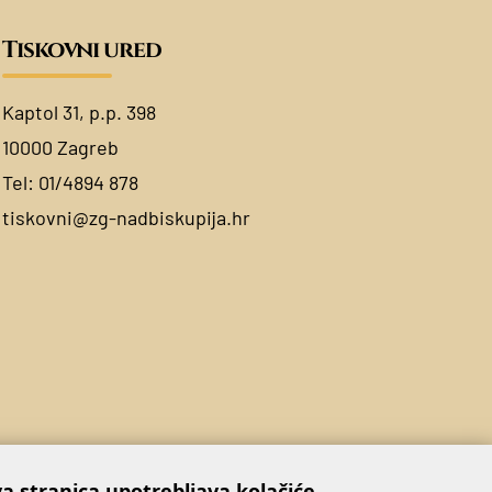
Tiskovni ured
Kaptol 31, p.p. 398
10000 Zagreb
Tel:
01/4894 878
tiskovni@zg-nadbiskupija.hr
a stranica upotrebljava kolačiće