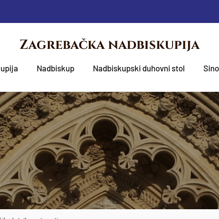
Zagrebačka nadbiskupija
upija
Nadbiskup
Nadbiskupski duhovni stol
Sin