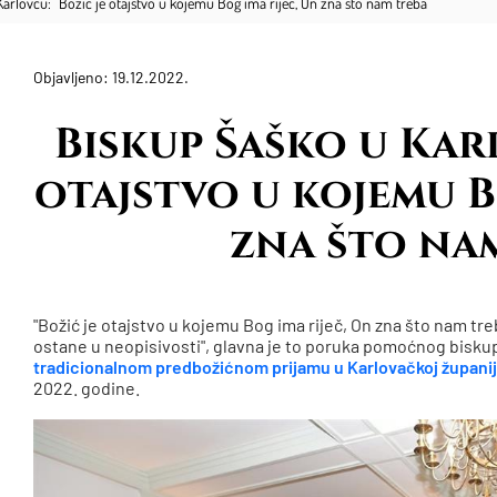
arlovcu: "Božić je otajstvo u kojemu Bog ima riječ, On zna što nam treba"
Objavljeno: 19.12.2022.
Biskup Šaško u Karl
otajstvo u kojemu B
zna što nam
"Božić je otajstvo u kojemu Bog ima riječ, On zna što nam tr
ostane u neopisivosti", glavna je to poruka pomoćnog bisk
tradicionalnom predbožićnom prijamu u Karlovačkoj županij
2022. godine.