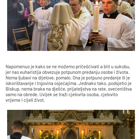
Napomenuo je kako se ne možemo pričešćivati a biti u sukobu,
jer nas euharistija obvezuje potpunom predanju osobe i života.
Nema ljubavi na dijelove, pomalo. Ona je potpuno predanje ili je
iskorištavanje i trgovina osjećajima. Jednako tako, podsjetio je
Biskup, nema braka na djeliće, prijateljstva na rate, svećeništva
samo na obrede. Uvijek se traži cjelovita osoba, cjelovito
vrijeme i cijeli život.