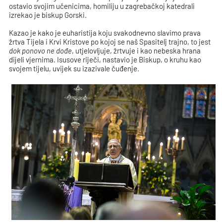
ostavio svojim učenicima, homiliju u zagrebačkoj katedrali
izrekao je biskup Gorski.
Kazao je kako je euharistija koju svakodnevno slavimo prava
žrtva Tijela i Krvi Kristove po kojoj se naš Spasitelj trajno, to jest
dok ponovo ne dođe
, utjelovljuje, žrtvuje i kao nebeska hrana
dijeli vjernima. Isusove riječi, nastavio je Biskup, o kruhu kao
svojem tijelu, uvijek su izazivale čuđenje.