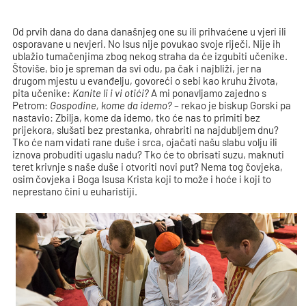
Od prvih dana do dana današnjeg one su ili prihvaćene u vjeri ili
osporavane u nevjeri. No Isus nije povukao svoje riječi. Nije ih
ublažio tumačenjima zbog nekog straha da će izgubiti učenike.
Štoviše, bio je spreman da svi odu, pa čak i najbliži, jer na
drugom mjestu u evanđelju, govoreći o sebi kao kruhu života,
pita učenike:
Kanite li i vi otići?
A mi ponavljamo zajedno s
Petrom:
Gospodine, kome da idemo?
– rekao je biskup Gorski pa
nastavio: Zbilja, kome da idemo, tko će nas to primiti bez
prijekora, slušati bez prestanka, ohrabriti na najdubljem dnu?
Tko će nam vidati rane duše i srca, ojačati našu slabu volju ili
iznova probuditi ugaslu nadu? Tko će to obrisati suzu, maknuti
teret krivnje s naše duše i otvoriti novi put? Nema tog čovjeka,
osim čovjeka i Boga Isusa Krista koji to može i hoće i koji to
neprestano čini u euharistiji.