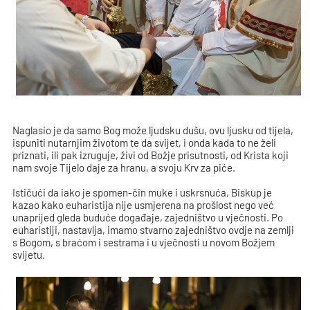
Naglasio je da samo Bog može ljudsku dušu, ovu ljusku od tijela,
ispuniti nutarnjim životom te da svijet, i onda kada to ne želi
priznati, ili pak izruguje, živi od Božje prisutnosti, od Krista koji
nam svoje Tijelo daje za hranu, a svoju Krv za piće.
Ističući da iako je spomen-čin muke i uskrsnuća, Biskup je
kazao kako euharistija nije usmjerena na prošlost nego već
unaprijed gleda buduće događaje, zajedništvo u vječnosti. Po
euharistiji, nastavlja, imamo stvarno zajedništvo ovdje na zemlji
s Bogom, s braćom i sestrama i u vječnosti u novom Božjem
svijetu.