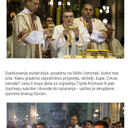
Svetkovanje euharistije, posebno na Veliki četvrtak, šutke nas
pita: Kako gradimo zajedništvo prijatelja, obitelji, župe, Crkve,
naroda? Jesu li moja djela za izgradnju Tijela Kristova ili pak
izazivaju sukobe i dovode do razaranja – upitao je okupljene
vjernike biskup Gorski.