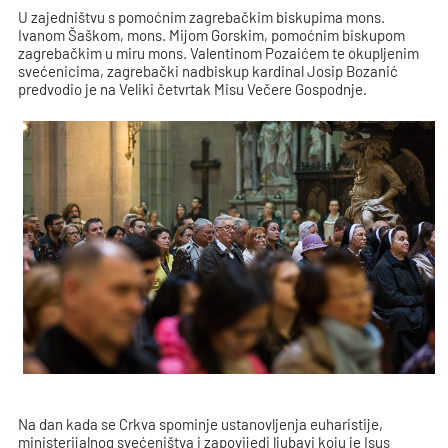
U zajedništvu s pomoćnim zagrebačkim biskupima mons.
Ivanom Šaškom, mons. Mijom Gorskim, pomoćnim biskupom
zagrebačkim u miru mons. Valentinom Pozaićem te okupljenim
svećenicima, zagrebački nadbiskup kardinal Josip Bozanić
predvodio je na Veliki četvrtak Misu Večere Gospodnje.
Na dan kada se Crkva spominje ustanovljenja euharistije,
ministerijalnog svećeništva i zapovijedi ljubavi koju je Isus