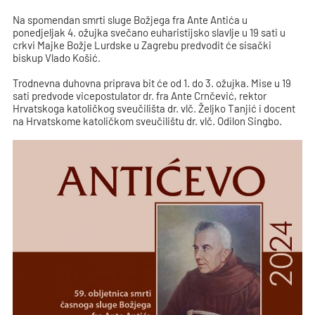
Na spomendan smrti sluge Božjega fra Ante Antića u
ponedjeljak 4. ožujka svečano euharistijsko slavlje u 19 sati u
crkvi Majke Božje Lurdske u Zagrebu predvodit će sisački
biskup Vlado Košić.
Trodnevna duhovna priprava bit će od 1. do 3. ožujka. Mise u 19
sati predvode vicepostulator dr. fra Ante Crnčević, rektor
Hrvatskoga katoličkog sveučilišta dr. vlč. Željko Tanjić i docent
na Hrvatskome katoličkom sveučilištu dr. vlč. Odilon Singbo.