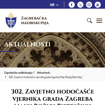
HR
Zagrebačka 
nadbiskupija
AKTUALNOSTI
Zagrebačka nadbiskupija
Aktualnosti
302. Zavjetno hodočašće vjernika grada Zagreba Majci Božjoj Bistričkoj
302. Zavjetno hodočašće
vjernika grada Zagreba