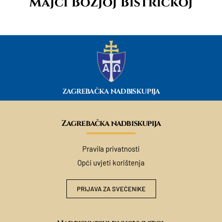
Majci Božjoj Bistričkoj
ZAGREBAČKA NADBISKUPIJA
Zagrebačka nadbiskupija
Pravila privatnosti
Opći uvjeti korištenja
PRIJAVA ZA SVEĆENIKE