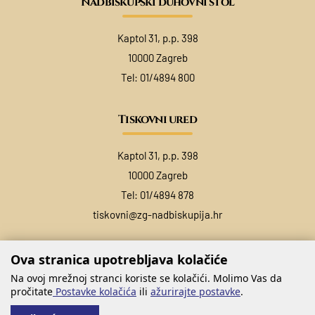
Nadbiskupski duhovni stol
Kaptol 31, p.p. 398
10000 Zagreb
Tel:
01/4894 800
Tiskovni ured
Kaptol 31, p.p. 398
10000 Zagreb
Tel:
01/4894 878
tiskovni@zg-nadbiskupija.hr
Ova stranica upotrebljava kolačiće
Na ovoj mrežnoj stranci koriste se kolačići. Molimo Vas da
pročitate
Postavke kolačića
ili
ažurirajte postavke
.