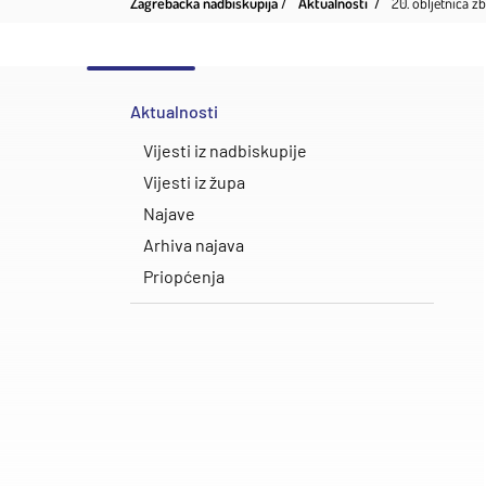
Zagrebačka nadbiskupija
Aktualnosti
20. obljetnica z
Aktualnosti
Vijesti iz nadbiskupije
Vijesti iz župa
Najave
Arhiva najava
Priopćenja