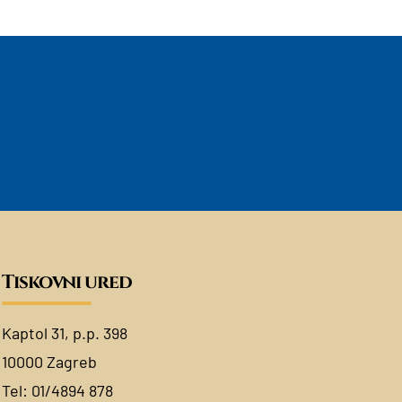
Tiskovni ured
Kaptol 31, p.p. 398
10000 Zagreb
Tel:
01/4894 878