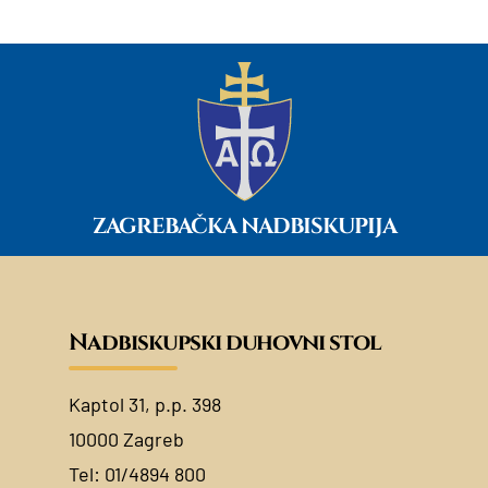
ZAGREBAČKA NADBISKUPIJA
Nadbiskupski duhovni stol
Kaptol 31, p.p. 398
10000 Zagreb
Tel:
01/4894 800