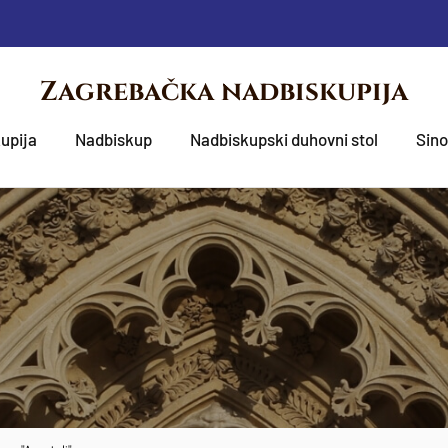
Zagrebačka nadbiskupija
upija
Nadbiskup
Nadbiskupski duhovni stol
Sin