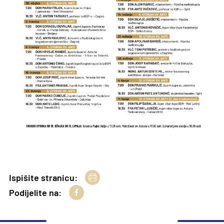
Ispišite stranicu:
Podijelite na: