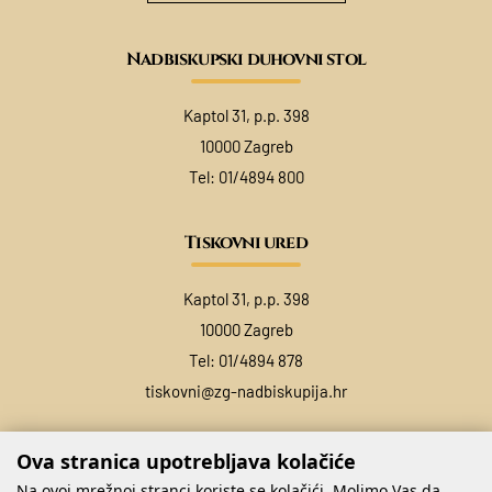
Nadbiskupski duhovni stol
Kaptol 31, p.p. 398
10000 Zagreb
Tel:
01/4894 800
Tiskovni ured
Kaptol 31, p.p. 398
10000 Zagreb
Tel:
01/4894 878
tiskovni@zg-nadbiskupija.hr
Ova stranica upotrebljava kolačiće
Na ovoj mrežnoj stranci koriste se kolačići. Molimo Vas da