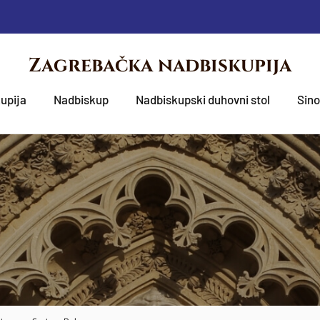
Zagrebačka nadbiskupija
upija
Nadbiskup
Nadbiskupski duhovni stol
Sin