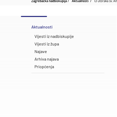
Zagrebačka nadbiskupija
Aktualnosti
13 utoraka sv. 
Aktualnosti
Vijesti iz nadbiskupije
Vijesti iz župa
Najave
Arhiva najava
Priopćenja