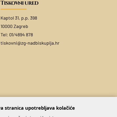
Tiskovni ured
Kaptol 31, p.p. 398
10000 Zagreb
Tel:
01/4894 878
tiskovni@zg-nadbiskupija.hr
a stranica upotrebljava kolačiće